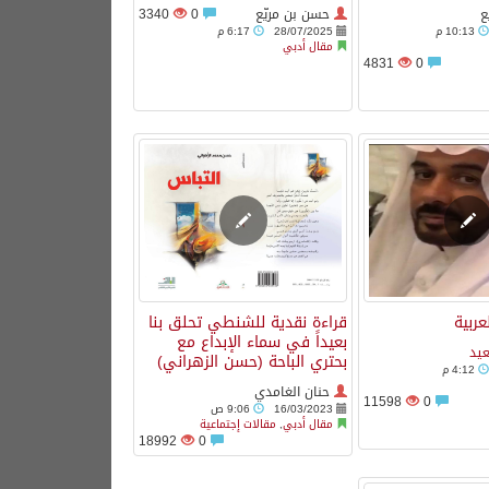
ع
حسن بن مريّع
0
3340
10:13 م
28/07/2025
6:17 م
مقال أدبي
4831
0
عربية
قراءة نقدية للشنطي تحلق بنا
بعيداً في سماء الإبداع مع
يد
بحتري الباحة (حسن الزهراني)
4:12 م
حنان الغامدي
11598
0
16/03/2023
9:06 ص
مقال أدبي
,
مقالات إجتماعية
18992
0