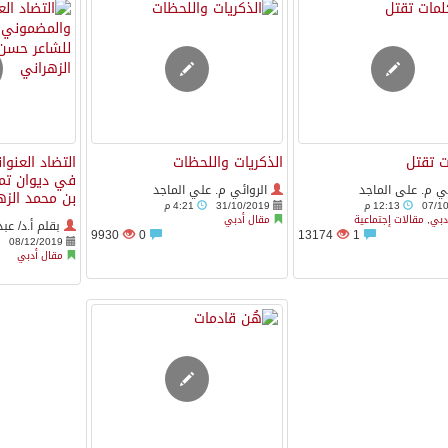
ت تقتل
الذكريات واللحظات
التضاد العنو
في ديوان تم
ي م. على الماجد
الروائي م. علي الماجد
بن محمد الزه
07/1
12:13 م
31/10/2019
4:21 م
دبي
,
مقالات إجتماعية
مقال أدبي
بقلم أ.د/ عب
9930
0
13174
1
08/12/2019
مقال أدبي