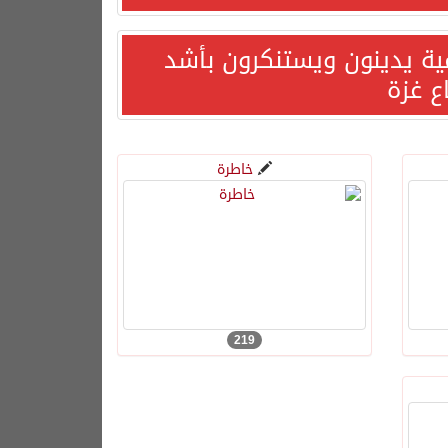
مية يدينون ويستنكرون بأشد
ع غزة
خاطرة
219