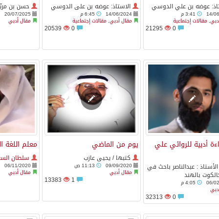
اذ: عوضه بن علي الدوسي
الاستاذ: عوضه بن على الدوسي
حسن بن مريّ
14/0
3:41 م
14/06/2024
6:45 م
20/07/2025
دبي
,
مقالات إجتماعية
مقال أدبي
,
مقالات إجتماعية
مقال أدبي
20539
0
21295
0
ة أدبية للروائي علي
يوم من الماضي
معلم اللغة ال
كتبها / يحيى عازب
سلطان السع
09/09/2020
11:13 ص
06/11/2020
لأستاذ : عبدالناصر باحث في
مقال أدبي
مقال أدبي
الكوت بالهند
13383
1
06/0
4:05 م
دبي
32313
0