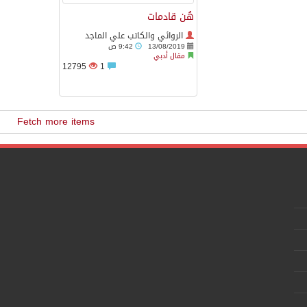
هُن قادمات
الروائي والكاتب علي الماجد
13/08/2019
9:42 ص
مقال أدبي
12795
1
Fetch more items