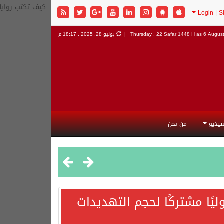
كيف تكتب رواية
6 August
Thursday , 22 Safar 1448 H as
يوليو 28, 2025 , 18:17 م
تيديو
من نحن
يًا مشتركًا لحجم التهديدات