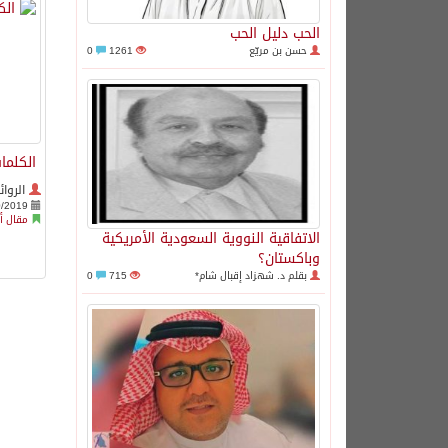
الحب دليل الحب
حسن بن مريّع
1261
0
الكلما
الروائ
0/2019
مقال أ
الاتفاقية النووية السعودية الأمريكية
وباكستان؟
بقلم د. شهزاد إقبال شام*
715
0