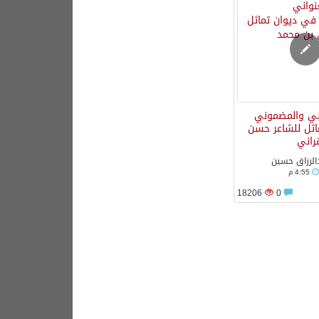
اني والمضموني
اثل للشاعر حسن
راني
دالرزاق حسين
4:55 م
18206
0