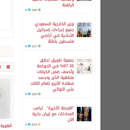
الراهنة
0
190
وزير الخارجية السعودي:
جميع إجراءات إسرائيل
الأحادية في أراضي
فلسطين باطلة
0
127
جمعية طويق تحقق
97.35% في الحوكمة
وتُصنف ضمن الكيانات
متناهية الكبر وتحصد
شهادة الآيزو للعام الثالث
على التوالي
0
106
“الفرصة الأخيرة”.. ترامب:
المحادثات مع إيران جارية
الآن
253
0
الهوية 