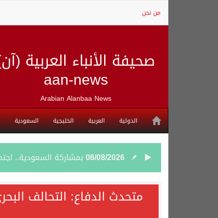
من نحن
صحيفة الأنباء العربية (آن)
aan-news
Arabian Alanbaa News
الدولية
العربية
الخليجية
السعودية
06/08/2026
بمشاركة السعودية.. اجتما
05/08/2026
وزير الخارجية السعودي: 
متحدث الدفاع: التحالف البحر
05/08/2026
جمعية طويق تحقق 97.35% في الحوكمة وتُصنف ضمن الكيانات متناهية الكبر وتحصد شهادة الآيزو للعام الثالث على التوالي