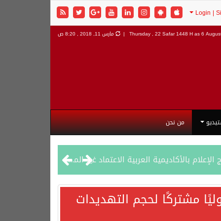
6 August
Thursday , 22 Safar 1448 H as
مارس 11, 2018 , 8:20 ص
تيديو
من نحن
يًا مشتركًا لحجم التهديدات