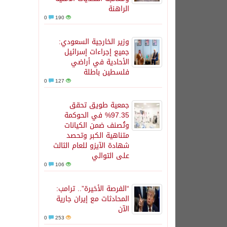
الراهنة
0
190
وزير الخارجية السعودي:
جميع إجراءات إسرائيل
الأحادية في أراضي
فلسطين باطلة
0
127
جمعية طويق تحقق
97.35% في الحوكمة
وتُصنف ضمن الكيانات
متناهية الكبر وتحصد
شهادة الآيزو للعام الثالث
على التوالي
0
106
“الفرصة الأخيرة”.. ترامب:
المحادثات مع إيران جارية
الآن
0
253