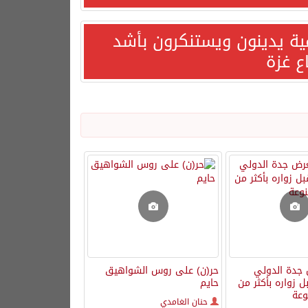
مية يدينون ويستنكرون بأشد
ع غزة
جدة الدولي
حر(ن) على روس الشواهيق
 زواره بأكثر من
حايم
حنان الغامدي