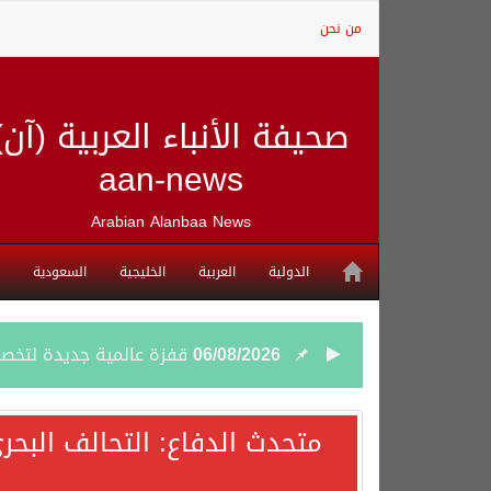
من نحن
صحيفة الأنباء العربية (آن)
aan-news
Arabian Alanbaa News
الدولية
العربية
الخليجية
السعودية
06/08/2026
قفزة عالمية جديدة لتخصصات «الإعلام» بالأكاديمية العربية هيئة S
06/08/2026
بمشاركة السعودية.. اجتما
متحدث الدفاع: التحالف البحر
05/08/2026
وزير الخارجية السعودي: 