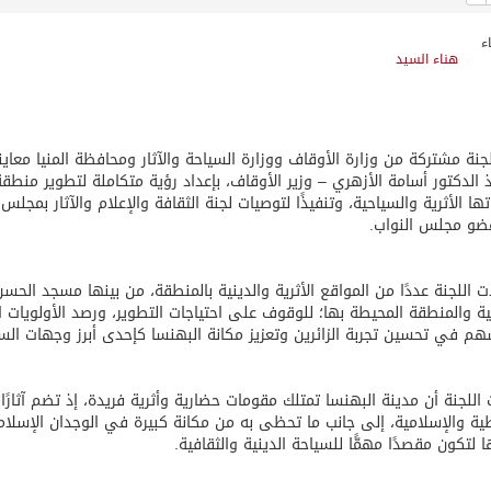
هناء السيد
جنة مشتركة من وزارة الأوقاف ووزارة السياحة والآثار ومحافظة المنيا معاين
ذ الدكتور أسامة الأزهري – وزير الأوقاف، بإعداد رؤية متكاملة لتطوير منطق
ها الأثرية والسياحية، وتنفيذًا لتوصيات لجنة الثقافة والإعلام والآثار بمجل
ضو مجلس النواب.
 اللجنة عددًا من المواقع الأثرية والدينية بالمنطقة، من بينها مسجد الح
خية والمنطقة المحيطة بها؛ للوقوف على احتياجات التطوير، ورصد الأولويات الل
هم في تحسين تجربة الزائرين وتعزيز مكانة البهنسا كإحدى أبرز وجهات السي
اللجنة أن مدينة البهنسا تمتلك مقومات حضارية وأثرية فريدة، إذ تضم آثارًا ت
ية والإسلامية، إلى جانب ما تحظى به من مكانة كبيرة في الوجدان الإسلام
 لتكون مقصدًا مهمًّا للسياحة الدينية والثقافية.