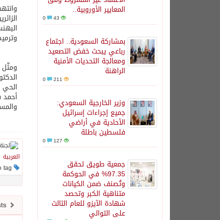
وانتهت
المعايير الأوروبية..
الزائر
0
43
البهنس
وترمي
بمشاركة السعودية.. اجتماع
رباعي يبحث خفض التصعيد
ومعالجة التحديات الأمنية
ومثّل 
الراهنة
الدكتو
0
211
الحي ع
أحمد س
وزير الخارجية السعودي:
والمسئ
جميع إجراءات إسرائيل
الأحادية في أراضي
فلسطين باطلة
0
127
العربية
جمعية طويق تحقق
This post has no tag
97.35% في الحوكمة
وتُصنف ضمن الكيانات
متناهية الكبر وتحصد
شهادة الآيزو للعام الثالث
Newer posts
على التوالي