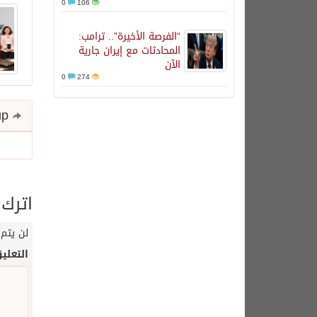
0
106
“الفرصة الأخيرة”.. ترامب:
المحادثات مع إيران جارية
الآن
0
274
Share and follow up
اترك 
لن يتم 
التعلي