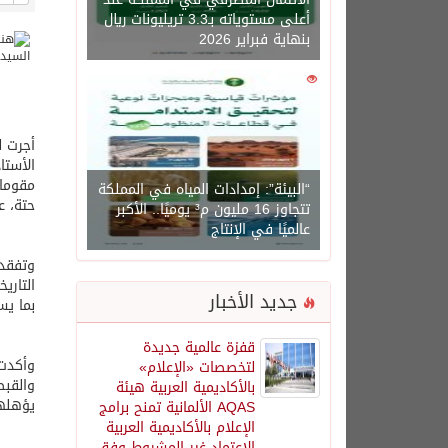
أعلى مستوياته بـ3.3 تريليونات ريال
بنهاية فبراير 2026
0
1450
أجرت ل
الأستا
مقومات
“البيئة”: إمدادات المياه في المملكة
حتة، ع
تتجاوز 16 مليون م³ يوميًا.. الأكبر
عالميًا في الإنتاج
وتفقدت
التاري
جديد الأخبار
بما يس
قفزة عالمية جديدة
وأكدت 
لتخصصات «الإعلام»
والقبط
بالأكاديمية العربية هيئة
يؤهلها
AQAS الألمانية تمنح برامج
الإعلام بالأكاديمية العربية
الاعتماد غير المشروط وفق