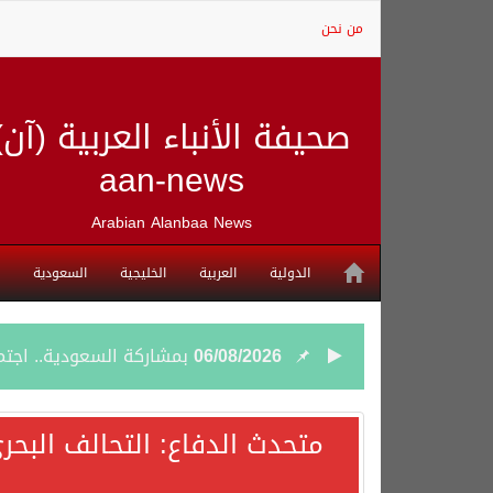
من نحن
صحيفة الأنباء العربية (آن)
aan-news
Arabian Alanbaa News
الدولية
العربية
الخليجية
السعودية
06/08/2026
بمشاركة السعودية.. اجتما
05/08/2026
وزير الخارجية السعودي: 
متحدث الدفاع: التحالف البحر
05/08/2026
جمعية طويق تحقق 97.35% في الحوكمة وتُصنف ضمن الكيانات متناهية الكبر وتحصد شهادة الآيزو للعام الثالث على التوالي