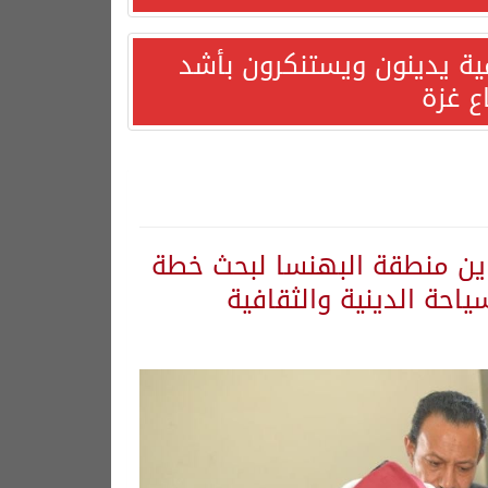
مية يدينون ويستنكرون بأشد
ع غزة
اين منطقة البهنسا لبحث خطة
احة الدينية والثقافية