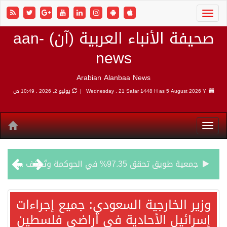
صحيفة الأنباء العربية (آن) aan-
news
Arabian Alanbaa News
5 August 2026 Y |
Wednesday , 21 Safar 1448 H as
يوليو 2, 2026 , 10:49 ص
جمعية طويق تحقق 97.35% في الحوكمة وتُصنف ضمن الكيانات متناهية الكبر وتحصد شهادة الآيزو للعام الثالث على التوالي
“الفرصة الأخيرة”.. ترامب: المحادثات مع إيران جارية الآن
وزير الخارجية السعودي: جميع إجراءات
إسرائيل الأحادية في أراضي فلسطين
ورقة بحثية: التحالف البحري الدفاعي بقيادة الرياض يعيد صياغة مفهوم أمن البحار