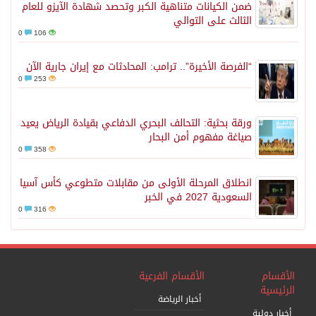
ضمن الكيانات متناهية الكبر وتحصد شهادة الآيزو للعام
الثالث على التوالي
0
106
“الفرصة الأخيرة”.. ترامب: المحادثات مع إيران جارية الآن
0
253
ورقة بحثية: التحالف البحري الدفاعي بقيادة الرياض يعيد
صياغة مفهوم أمن البحار
0
358
انطلاق المرحلة الأولى من مقابلات متطوعي كأس آسيا
السعودية 2027 في الخبر
0
316
الأقسام
الأقسام الفرعية
الرئيسية
أخبار الرياضة
أخبار دولية