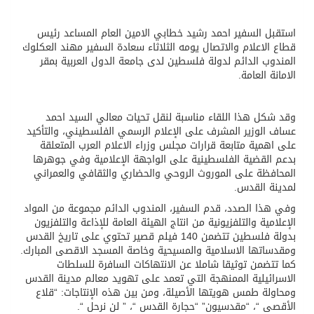
استقبل السفير احمد رشيد خطابي الامين العام المساعد رئيس
قطاع الاعلام والاتصال يومه الثلاثاء سعادة السفير مهند العكلوك
المندوب الدائم لدولة فلسطين لدى جامعة الدول العربية بمقر
الامانة العامة.
وقد شكل هذا اللقاء مناسبة لنقل تحيات معالي السيد احمد
عساف الوزير المشرف على الإعلام الرسمي الفلسطيني، والتأكيد
على اهمية متابعة قرارات مجلس وزراء الاعلام العرب المتعلقة
بدعم القضية الفلسطينية على الواجهة الإعلامية وفي جوهرها
المحافظة على الموروث الروحي والحضاري والثقافي والعمراني
لمدينة القدس.
وفي هذا الصدد، قدم السفير، المندوب الدائم مجموعة من المواد
الإعلامية والتلفزيونية من انتاج الهيئة العامة للإذاعة والتلفزيون
بدولة فلسطين تتضمن 140 فيلم قصير تحتوي على تاريخ القدس
ومقدساتها الاسلامية والمسيحية وخاصة المسجد الاقصى المبارك.
كما تتضمن توثيقا شاملا عن الانتهاكات السافرة للسلطات
الاسرائيلية الممنهجة التي تعمد على تهويد معالم مدينة القدس
ومحاولة طمس هويتها الأصيلة، ومن بين هذه الإنتاجات: “قلاع
الأقصى “، “مقدسيون” “حجارة القدس “، ” لن نرحل “.