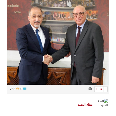
253
0
+
=
-
هناء السيد