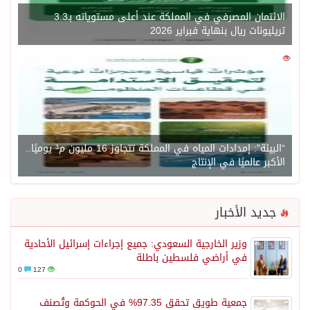
الائتمان المصرفي في المملكة عند أعلى مستوياته بـ3.3
تريليونات ريال بنهاية فبراير 2026
0
1429
“البيئة”: إمدادات المياه في المملكة تتجاوز 16 مليون م³ يوميًا..
الأكبر عالميًا في الإنتاج
جديد الأخبار
وزير الخارجية السعودي: جميع إجراءات إسرائيل الأحادية
في أراضي فلسطين باطلة
0
127
جمعية طويق تحقق 97.35% في الحوكمة وتُصنف