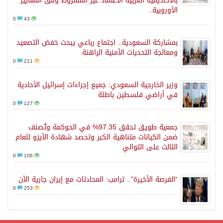
بالأكاديمية العربية الاعتماد غير المشروط وفق المعايير
الأوروبية..
0
43
بمشاركة السعودية.. اجتماع رباعي يبحث خفض التصعيد
ومعالجة التحديات الأمنية الراهنة
0
211
وزير الخارجية السعودي: جميع إجراءات إسرائيل الأحادية
في أراضي فلسطين باطلة
0
127
جمعية طويق تحقق 97.35% في الحوكمة وتُصنف
ضمن الكيانات متناهية الكبر وتحصد شهادة الآيزو للعام
الثالث على التوالي
0
106
“الفرصة الأخيرة”.. ترامب: المحادثات مع إيران جارية الآن
0
253