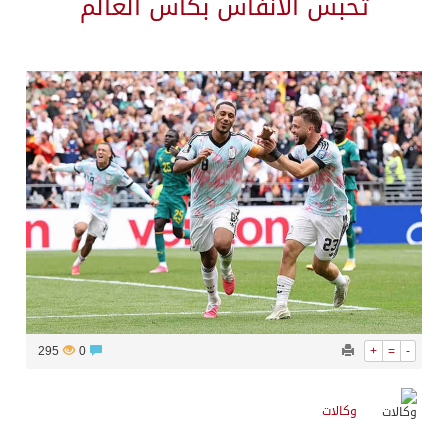
تحبس الأنفاس بكأس العالم
295
0
+
=
-
وكالات