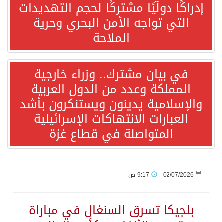
إدراكًا دوليًا مشتركًا لحجم التهديدات
التي تواجه الأمن البحري وحرية
“الفرصة الأخيرة”.. ترامب: المحادثات مع إيران جارية الآن
الملاحة
ورقة بحثية: التحالف البحري الدفاعي بقيادة الرياض يعيد صياغة مفهوم أمن البحار
في بيان مشترك.. وزراء خارجية
المملكة وعدد من الدول العربية
انطلاق المرحلة الأولى من مقابلات متطوعي كأس آسيا السعودية 2027 في الخبر
والإسلامية يدينون ويستنكرون بأشد
العبارات الانتهاكات الإسرائيلية
إعلام أميركي: مباحثات واشنطن وطهران ستركز على حرية الملاحة بهرمز
المتواصلة في قطاع غزة
ترامب: الأمير محمد بن سلمان يفضل الحوار بخصوص إيران لخفض التصعيد
السعودية لإيران: حريصون على مواصلة دورنا الإقليمي في إحلال الأمن والاستقرار
02/07/2026
9:17 ص
قفزة عالمية جديدة لتخصصات «الإعلام» بالأكاديمية العربية هيئة AQAS الألمانية تمنح برامج الإعلام بالأكاديمية العربية الاعتماد غير المشروط وفق المعايير الأوروبية..
بلجيكا تسرق السنغال في مباراة