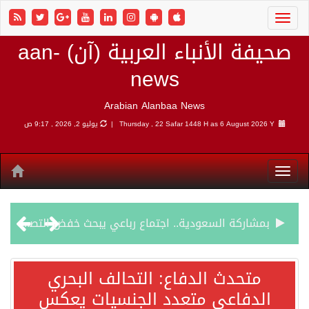
صحيفة الأنباء العربية (آن) aan-
news
Arabian Alanbaa News
6 August 2026 Y |
Thursday , 22 Safar 1448 H as
يوليو 2, 2026 , 9:17 ص
بمشاركة السعودية.. اجتماع رباعي يبحث خفض التصعيد ومعالجة التحديات الأمنية الراهنة
وزير الخارجية السعودي: جميع إجراءات إسرائيل الأحادية في أراضي فلسطين باطلة
متحدث الدفاع: التحالف البحري
الدفاعي متعدد الجنسيات يعكس
جمعية طويق تحقق 97.35% في الحوكمة وتُصنف ضمن الكيانات متناهية الكبر وتحصد شهادة الآيزو للعام الثالث على التوالي