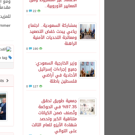
ومع اس
المعايير الأوروبية..
مقدمةً
0
22
للمزيد:
بمشاركة السعودية.. اجتماع
summer
رباعي يبحث خفض التصعيد
ومعالجة التحديات الأمنية
الراهنة
0
190
This post has no tag
وزير الخارجية السعودي:
جميع إجراءات إسرائيل
الأحادية في أراضي
Newer posts
فلسطين باطلة
0
127
جمعية طويق تحقق
97.35% في الحوكمة
وتُصنف ضمن الكيانات
متناهية الكبر وتحصد
شهادة الآيزو للعام الثالث
على التوالي