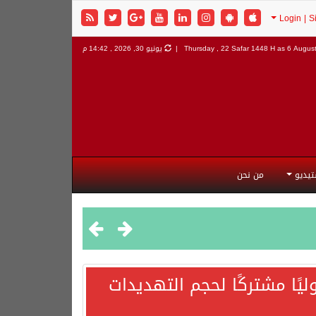
6 August
Thursday , 22 Safar 1448 H as
يونيو 30, 2026 , 14:42 م
تيديو
من نحن
يًا مشتركًا لحجم التهديدات