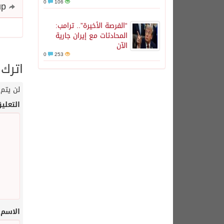
0
106
Share and follow up
“الفرصة الأخيرة”.. ترامب:
المحادثات مع إيران جارية
الآن
0
253
اترك 
لن يتم 
التعلي
الاسم