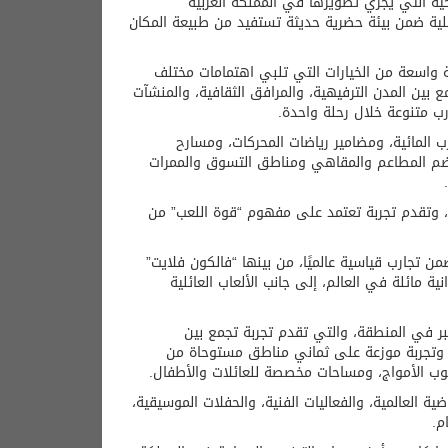
ية والسياحية التي يجري تطويرها في المملكة العربية
فاعلية ضمن بيئة حضرية حديثة تستفيد من طبيعة المكان
ة واسعة من الخيارات التي تلبي اهتمامات مختلف
مع بين المدن الترفيهية، والمرافق الثقافية، والمنشآت
رب متنوعة خلال رحلة واحدة.
ب المائية، ومضامير رياضات المحركات، ومسارح
ي تضم المطاعم والمقاهي ومناطق التسوق والممرات
فيهية في المدينة، وتقدم تجربة تعتمد على مفهوم “قوة اللعب” من
من تجارب قياسية عالميًا، من بينها “فالكون فلايت”
ية مائلة في العالم، إلى جانب الألعاب العائلية
كبر في المنطقة، والتي تقدم تجربة تجمع بين
مائية والأنشطة العائلية في وجهة واحدة، فيما تضم المدينة 22 لعبة وتجربة موزعة على ثماني مناطق مستوحاة من
كوب الأمواج، ومساحات مخصصة للعائلات والأطفال.
ة العالمية، والفعاليات الفنية، والحفلات الموسيقية،
م.