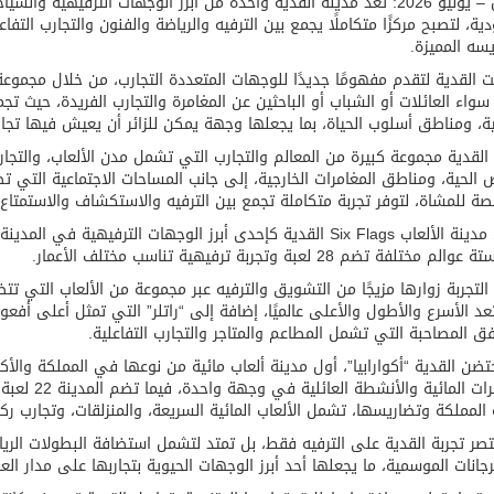
الرياض – يونيو 2026: تُعد مدينة القدية واحدة من أبرز الوجهات الترفيه
ية، لتصبح مركزًا متكاملًا يجمع بين الترفيه والرياضة والفنون والتجارب الت
سه المميزة.
 القدية لتقدم مفهومًا جديدًا للوجهات المتعددة التجارب، من خلال مجموع
، سواء العائلات أو الشباب أو الباحثين عن المغامرة والتجارب الفريدة، حيث تج
ية، ومناطق أسلوب الحياة، بما يجعلها وجهة يمكن للزائر أن يعيش فيها تجا
لقدية مجموعة كبيرة من المعالم والتجارب التي تشمل مدن الألعاب، والتجار
 الحية، ومناطق المغامرات الخارجية، إلى جانب المساحات الاجتماعية الت
ة للمشاة، لتوفر تجربة متكاملة تجمع بين الترفيه والاستكشاف والاستمتاع.
وتأتي مدينة الألعاب Six Flags القدية كإحدى أبرز الوجهات التر
 مختلفة تضم 28 لعبة وتجربة ترفيهية تناسب مختلف الأعمار.
التجربة زوارها مزيجًا من التشويق والترفيه عبر مجموعة من الألعاب التي تتض
عد الأسرع والأطول والأعلى عالميًا، إضافة إلى “راتلر” التي تمثل أعلى أفعوان
فق المصاحبة التي تشمل المطاعم والمتاجر والتجارب التفاعلية.
تضن القدية “أكوارابيا”، أول مدينة ألعاب مائية من نوعها في المملكة والأ
المغامرات ال
المملكة وتضاريسها، تشمل الألعاب المائية السريعة، والمنزلقات، وتجارب ر
تصر تجربة القدية على الترفيه فقط، بل تمتد لتشمل استضافة البطولات الرياضي
جانات الموسمية، ما يجعلها أحد أبرز الوجهات الحيوية بتجاربها على مدار العا