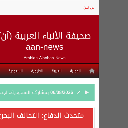
من نحن
صحيفة الأنباء العربية (آن)
aan-news
Arabian Alanbaa News
الدولية
العربية
الخليجية
السعودية
06/08/2026
بمشاركة السعودية.. اجتما
05/08/2026
وزير الخارجية السعودي: 
متحدث الدفاع: التحالف البحر
05/08/2026
جمعية طويق تحقق 97.35% في الحوكمة وتُصنف ضمن الكيانات متناهية الكبر وتحصد شهادة الآيزو للعام الثالث على التوالي