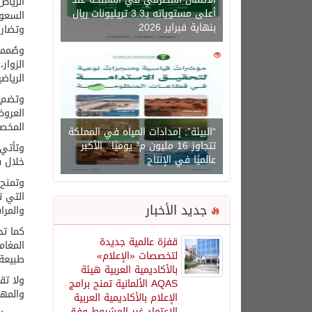
أعلى مستوياته بـ3.3 تريليونات ريال
السعود
بنهاية فبراير 2026
وتضاري
وصُممت
0
1450
الزوار
الرياض
وتضم ا
العروض
المخصص
“البيئة”: إمدادات المياه في المملكة
تتجاوز 16 مليون م³ يوميًا.. الأكبر
عالميًا في الإنتاج
خلال ستة عوالم
وتمنح 
التي ت
جديد الأخبار
والمرا
كما تح
قفزة عالمية جديدة
لتخصصات «الإعلام»
طبيعة 
بالأكاديمية العربية هيئة
ولا تق
AQAS الألمانية تمنح برامج
والمهر
الإعلام بالأكاديمية العربية
الاعتماد غير المشروط وفق