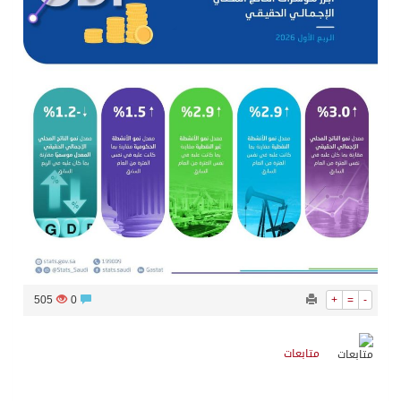
505
0
+
=
-
متابعات