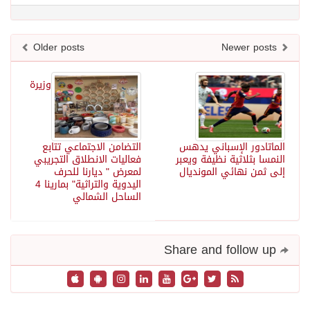
Older posts
Newer posts
وزيرة
الماتادور الإسباني يدهس
التضامن الاجتماعي تتابع
النمسا بثلاثية نظيفة ويعبر
فعاليات الانطلاق التجريبي
إلى ثمن نهائي المونديال
لمعرض " ديارنا للحرف
اليدوية والتراثية" بمارينا 4
الساحل الشمالي
Share and follow up