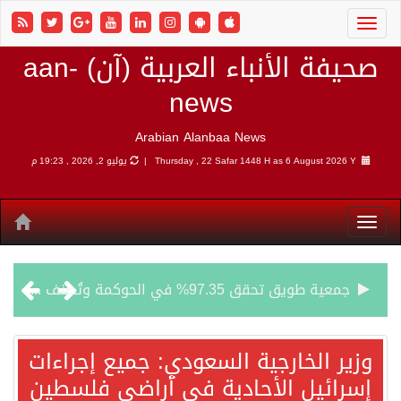
صحيفة الأنباء العربية (آن) aan-
news
Arabian Alanbaa News
6 August 2026 Y |
Thursday , 22 Safar 1448 H as
يوليو 2, 2026 , 19:23 م
جمعية طويق تحقق 97.35% في الحوكمة وتُصنف ضمن الكيانات متناهية الكبر وتحصد شهادة الآيزو للعام الثالث على التوالي
“الفرصة الأخيرة”.. ترامب: المحادثات مع إيران جارية الآن
وزير الخارجية السعودي: جميع إجراءات
إسرائيل الأحادية في أراضي فلسطين
ورقة بحثية: التحالف البحري الدفاعي بقيادة الرياض يعيد صياغة مفهوم أمن البحار