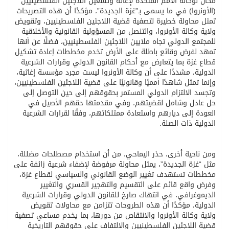
مكان لوكالة الأمم المتحدة لإغاثة وتشغيل اللاجئين الفلسطينيين
(الأونروا) في ما يسمى بـ”غزة الجديدة”، مؤكدًا أن هذه التصريحات
تمثل محاولة خطيرة لتصفية قضية اللاجئين الفلسطينيين، وتقويض
ولاية وكالة الأونروا، والتنصل من المسؤولية القانونية والأخلاقية
للمجتمع الدولي تجاه ملايين اللاجئين الفلسطينيين، فضلًا عن أنها
تمهد لفرض وقائع باطلة على الأرض تخدم مخططات إعادة تشكيل
قطاع غزة بما يتعارض مع أحكام القانون الدولي وقرارات الشرعية
الدولية، مشددًا على أن وكالة الأونروا ليست مجرد مؤسسة إغاثية،
وإنما تمثل شاهدًا أمميًا وقانونيًا على قضية اللاجئين الفلسطينيين،
وتجسد الالتزام الدولي المستمر بحقوقهم إلى حين التوصل إلى
حل عادل وشامل لقضيتهم، وفي مقدمتها حقهم الأصيل في
العودة إلى ديارهم واستعادة ممتلكاتهم، وفقًا لقرارات الشرعية
الدولية ذات الصلة.
ومن ناحية أخرى، حذر اليماحي، من أن استخدام مصطلحات مضللة،
مثل “غزة الجديدة”، يمثل محاولة مرفوضة لإضفاء شرعية زائفة على
مخططات تستهدف تغيير الوضع القانوني والسياسي لقطاع غزة،
وفرض واقع قائم على التقسيم والتهجير القسري والتغيير
الديموغرافي، في انتهاك صارخ للقانون الدولي وقرارات الشرعية
الدولية، مؤكدًا أن هذه الطروحات تتزامن مع محاولات تقويض
ولاية وكالة الأونروا والانتقاص من دورها، بما يخدم مساعي تصفية
قضية اللاجئين الفلسطينيين والالتفاف على حقوقهم التاريخية