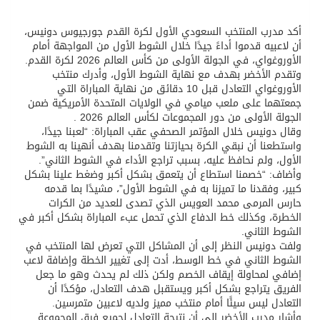
أكد مدرب المنتخب السعودي الأول لكرة القدم جورجيوس دونيس،
أن لاعبيه قدموا أداءً جيدًا خلال الشوط الأول من المواجهة أمام
الأوروغواي، في الجولة الأولى من كأس العالم 2026 لكرة القدم.
وتقدم الأخضر بهدف مع نهاية الشوط الأول، وأدرك منتخب
الأوروغواي التعادل قبل 10 دقائق من نهاية المباراة التي
جمعتهما على ملعب ميامي في الولايات المتحدة الأمريكية ضمن
الجولة الأولى من دور المجموعات لكأس العالم 2026 .
وقال دونيس خلال المؤتمر الصحفي عقب المباراة: “لعبنا جيدًا،
واستطعنا أن نبقي الكرة بحيازتنا وتقدمنا بهدف أنهينا به الشوط
الأول، ولم نحافظ عليه، بسبب تراجع الأداء في الشوط الثاني”.
وأضاف: “خصمنا استطاع أن يتعمق بشكل أكبر وضغط علينا بشكل
كبير، وفقدنا ما تميزنا به في الشوط الأول”، مشيدًا بما قدمه
حارس المرمى محمد العويس الذي تصدى للعديد من الكرات
الخطرة، وكذلك خط الدفاع الذي تحمل عبء المباراة بشكل أكبر في
الشوط الثاني.
ولفت دونيس النظر إلى أن المشاكل التي تعرض لها المنتخب في
الشوط الثاني في خط الوسط، أدت إلى تغيير الخطة وإضافة لاعب
إضافي لمحاولة إيقاف الخصم ولكن ذلك لم يحدث وهو ما جعل
الفريق يتراجع بشكل أكبر ويستقبل هدف التعادل، مؤكدًا أن
التعادل ليس سيئًا أمام منتخب مميز ولديه لاعبين متمرسين.
وأشار مدرب الأخضر إلى أن نتيجة التعادل لجميع فرق المجموعة