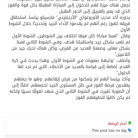
تجعل هناك ميزة لهم للدخول إلى المباراة المقبلة بكل قوة والفوز
الذي قد يعبر بالفريق إلى الدور المقبل.
بدوره أكد مدرب الأوروغواي “الأرجنتيني” مارسيلو بيلسا، استحقاق
فريقه للفوز رغم أنهم لم يقدموا الأداء الجيد وتحديدًا خلال الشوط
الأول.
وقال: “لعبنا مباراة كان فيها اختلاف بين الشوطين، الشوط الأول
لم نلعب بشكل جيد واستقبلنا هدف، وفي الشوط الثاني لعبنا
بشكل مغاير، وصنعنا العديد من الفرص، وكان هناك تحرك جيد من
اللاعبين”.
وأضاف: “واجهنا صعوبات في الشوط الأول، وهذا يحدث في كرة
القدم، إضافة إلى قيامنا بالعديد من الأخطاء، التي لم نجد لها
الحلول”.
وأكد بيلسا أنهم لم يتمكنوا من فرض إيقاعهم، وهو ما جعلهم
يفقدون فرصة الفوز في ظل المستوى الجيد لخصمهم، لافتًا إلى
أن الصورة تغيرت في الشوط الثاني الذي شهد تفوقًا نسبيًا ولكنه
لم يكن كافيًا لتحقيقهم الفوز.
أخبار الرياضة
This post has no tag