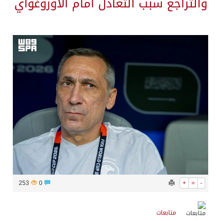
والتراجع سبب التعادل أمام الأوروغواي
253
0
+
=
-
متابعات