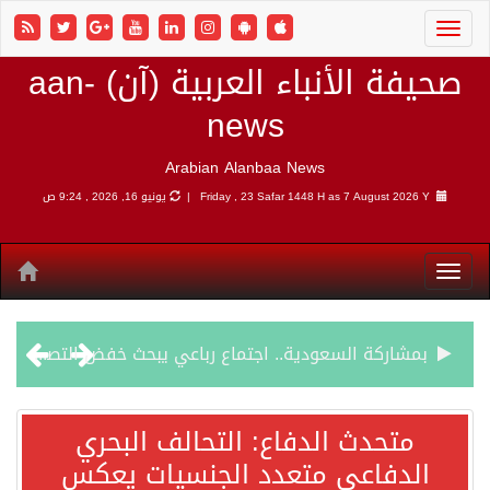
صحيفة الأنباء العربية (آن) aan-
news
Arabian Alanbaa News
7 August 2026 Y |
Friday , 23 Safar 1448 H as
يونيو 16, 2026 , 9:24 ص
بمشاركة السعودية.. اجتماع رباعي يبحث خفض التصعيد ومعالجة التحديات الأمنية الراهنة
وزير الخارجية السعودي: جميع إجراءات إسرائيل الأحادية في أراضي فلسطين باطلة
متحدث الدفاع: التحالف البحري
الدفاعي متعدد الجنسيات يعكس
جمعية طويق تحقق 97.35% في الحوكمة وتُصنف ضمن الكيانات متناهية الكبر وتحصد شهادة الآيزو للعام الثالث على التوالي