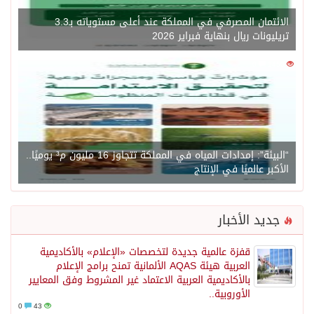
الائتمان المصرفي في المملكة عند أعلى مستوياته بـ3.3
تريليونات ريال بنهاية فبراير 2026
0
1450
“البيئة”: إمدادات المياه في المملكة تتجاوز 16 مليون م³ يوميًا..
الأكبر عالميًا في الإنتاج
جديد الأخبار
قفزة عالمية جديدة لتخصصات «الإعلام» بالأكاديمية
العربية هيئة AQAS الألمانية تمنح برامج الإعلام
بالأكاديمية العربية الاعتماد غير المشروط وفق المعايير
الأوروبية..
0
43