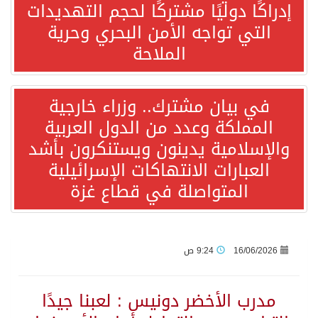
إدراكًا دوليًا مشتركًا لحجم التهديدات
التي تواجه الأمن البحري وحرية
“الفرصة الأخيرة”.. ترامب: المحادثات مع إيران جارية الآن
الملاحة
ورقة بحثية: التحالف البحري الدفاعي بقيادة الرياض يعيد صياغة مفهوم أمن البحار
في بيان مشترك.. وزراء خارجية
المملكة وعدد من الدول العربية
انطلاق المرحلة الأولى من مقابلات متطوعي كأس آسيا السعودية 2027 في الخبر
والإسلامية يدينون ويستنكرون بأشد
العبارات الانتهاكات الإسرائيلية
إعلام أميركي: مباحثات واشنطن وطهران ستركز على حرية الملاحة بهرمز
المتواصلة في قطاع غزة
ترامب: الأمير محمد بن سلمان يفضل الحوار بخصوص إيران لخفض التصعيد
السعودية لإيران: حريصون على مواصلة دورنا الإقليمي في إحلال الأمن والاستقرار
16/06/2026
9:24 ص
قفزة عالمية جديدة لتخصصات «الإعلام» بالأكاديمية العربية هيئة AQAS الألمانية تمنح برامج الإعلام بالأكاديمية العربية الاعتماد غير المشروط وفق المعايير الأوروبية..
مدرب الأخضر دونيس : لعبنا جيدًا