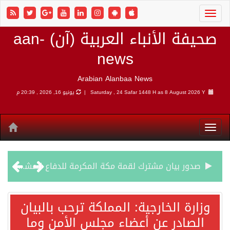
صحيفة الأنباء العربية (آن) aan-
news
Arabian Alanbaa News
8 August 2026 Y |
Saturday , 24 Safar 1448 H as
يونيو 16, 2026 , 20:39 م
صدور بيان مشترك لقمة مكة المكرمة للدفاع المشترك بين المملكة العربية السعودية والجمهورية التركية وجمهورية باكستان الإسلامية.
قفزة عالمية جديدة لتخصصات «الإعلام» بالأكاديمية العربية هيئة AQAS الألمانية تمنح برامج الإعلام بالأكاديمية العربية الاعتماد غير المشروط وفق المعايير الأوروبية..
وزارة الخارجية: المملكة ترحب بالبيان
الصادر عن أعضاء مجلس الأمن وما
بمشاركة السعودية.. اجتماع رباعي يبحث خفض التصعيد ومعالجة التحديات الأمنية الراهنة