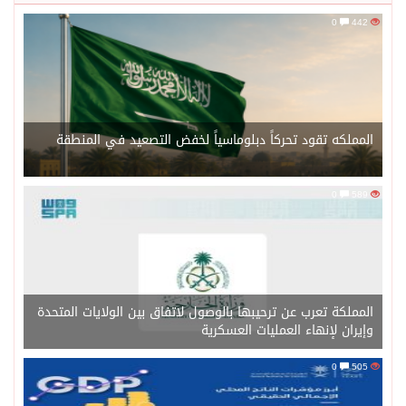
0
442
المملكه تقود تحركاً دبلوماسياً لخفض التصعيد في المنطقة
0
589
المملكة تعرب عن ترحيبها بالوصول لاتفاق بين الولايات المتحدة
وإيران لإنهاء العمليات العسكرية
0
505