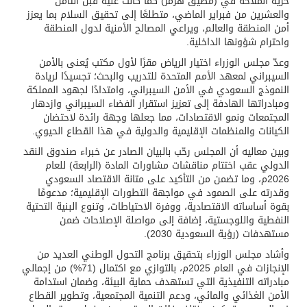
حرية الملاحة في (مضيق هرمز) كما كانت عليه قبل الثامن
والعشرين من فبراير الماضي، متطلعًا إلى تحقيق السلام بما يعزز
أمن المنطقة والعالم، ويراعي المصالح الأمنية لدول المنطقة
واحترام شؤونها الداخلية.
وعدّ مجلس الوزراء اختيار الرياض مقرًا لأول مكتب يُعنى بالأمن
السيبراني لمعهد الأمم المتحدة للتدريب والبحث؛ تجسيدًا لريادة
النموذج السعودي في الأمن السيبراني، وامتدادًا لجهود المملكة
ومبادراتها الهادفة إلى تعزيز استقرار الفضاء السيبراني وازدهار
المجتمعات ونمو الاقتصادات، مما جعلها وجهة رائدة لاحتضان
الكيانات والمنظمات الإقليمية والدولية في هذا القطاع الحيوي.
وبين معاليه أن المجلس رحّب بالبيان الصادر عن خبراء صندوق النقد
الدولي عقب اختتام مناقشات مشاورات المادة (الرابعة) للعام
2026م، وما تضمن من التأكيد على متانة الاقتصاد السعودي
وقدرته على الصمود في مواجهة التطورات الإقليمية؛ مدعومًا
بقوة أساساته الاقتصادية، ووفرة الاحتياطات، وتنوع البنية التحتية
النفطية واللوجستية، إضافة إلى مواصلة الإصلاحات ضمن
مستهدفات (رؤية السعودية 2030).
وأشاد مجلس الوزراء بتحقيق برنامج التحول الوطني العديد من
الإنجازات في العام 2025م، بالتوازي مع اكتمال (71%) من إجمالي
مبادراته التنفيذية التي تستهدف حماية البيئة، وضمان استدامة
الأمن الغذائي والمائي، ودعم التنمية المجتمعية، وتطوير القطاع