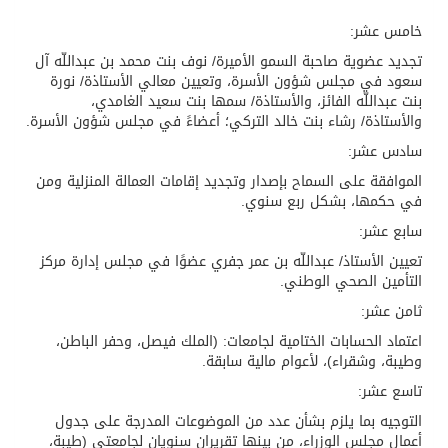
خامس عشر:
تجديد عضوية صاحبة السمو الأميرة/ نوف بنت محمد بن عبداللّه آل
سعود في مجلس شؤون الأسرة، وتعيين معالي الأستاذة/ نورة
بنت عبداللّه الفائز، والأستاذة/ سمها بنت سعيد الغامدي،
والأستاذة/ رشاء بنت خالد التركي؛ أعضاءً في مجلس شؤون الأسرة.
سادس عشر:
الموافقة على السماح بإصدار وتجديد إقامات العمالة المنزلية ومن
في حكمها، بشكل ربع سنوي.
سابع عشر:
تعيين الأستاذ/ عبداللّه بن عمر جفري عضوًا في مجلس إدارة مركز
التأمين الصحي الوطني.
ثامن عشر:
اعتماد الحسابات الختامية لجامعات: (الملك فيصل، وحفر الباطن،
وطيبة، وشقراء)، لأعوام مالية سابقة.
تاسع عشر:
التوجيه بما يلزم بشأن عدد من الموضوعات المدرجة على جدول
أعمال مجلس الوزراء، من بينها تقريران سنويان لجامعتي (طيبة،