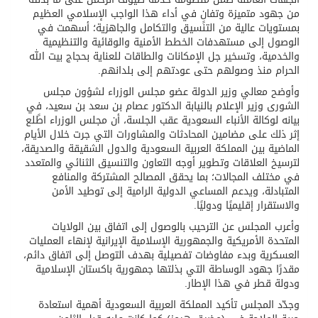
من جهود متميزة وتفانٍ في أداء هذا الواجب الإسلامي العظيم
بمستويات عالية من التنسيق والتكامل والجاهزية؛ أسهمت في
الوصول إلى مستهدفات الخطط الأمنية والوقائية والتنظيمية
والخدمية، وتسخير جل الإمكانات والطاقات للعناية بحجاج بيت الله
الحرام منذ وصولهم حتى عودتهم إلى بلدانهم.
وأوضح معالي وزير الدولة عضو مجلس الوزراء لشؤون مجلس
الشورى وزير الإعلام بالنيابة الدكتور عصام بن سعد بن سعيد، في
بيانه لوكالة الأنباء السعودية عقب الجلسة، أن مجلس الوزراء اطًلع
إثر ذلك على مضامين المحادثات والمشاورات التي جرت خلال الأيام
الماضية بين المملكة العربية السعودية والدول الشقيقة والصديقة،
لترسيخ العلاقات وتطوير أوجه التعاون والتنسيق الثنائي والمتعدد
في مختلف المجالات؛ بما يحقق المصالح المشتركة والمنافع
المتبادلة، ويدعم المساعي الدولية الرامية إلى توطيد الأمن
والاستقرار إقليميًا ودوليًا.
وأعرب المجلس عن الترحيب بالوصول إلى اتفاق بين الولايات
المتحدة الأمريكية والجمهورية الإسلامية الإيرانية لإنهاء العمليات
العسكرية وبدء مفاوضات تفصيلية بهدف التوصل إلى اتفاق دائم،
مقدرًا جهود الوساطة التي بذلتها جمهورية باكستان الإسلامية
ودولة قطر في هذا الإطار.
وجدّد المجلس تأكيد المملكة العربية السعودية أهمية استعادة