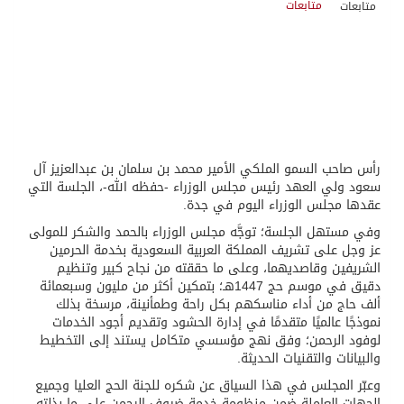
متابعات
رأس صاحب السمو الملكي الأمير محمد بن سلمان بن عبدالعزيز آل
سعود ولي العهد رئيس مجلس الوزراء -حفظه الله-، الجلسة التي
عقدها مجلس الوزراء اليوم في جدة.
وفي مستهل الجلسة؛ توجَّه مجلس الوزراء بالحمد والشكر للمولى
عز وجل على تشريف المملكة العربية السعودية بخدمة الحرمين
الشريفين وقاصديهما، وعلى ما حققته من نجاح كبير وتنظيم
دقيق في موسم حج 1447هـ؛ بتمكين أكثر من مليون وسبعمائة
ألف حاج من أداء مناسكهم بكل راحة وطمأنينة، مرسخة بذلك
نموذجًا عالميًا متقدمًا في إدارة الحشود وتقديم أجود الخدمات
لوفود الرحمن؛ وفق نهج مؤسسي متكامل يستند إلى التخطيط
والبيانات والتقنيات الحديثة.
وعبّر المجلس في هذا السياق عن شكره للجنة الحج العليا وجميع
الجهات العاملة ضمن منظومة خدمة ضيوف الرحمن على ما بذلته