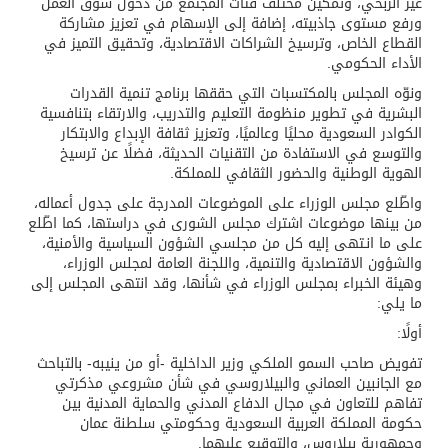
غير الربحي، وتمكين مختلف فئات المجتمع من دخول سوق العمل
ورفع مستوى جاذبيته، إضافة إلى الإسهام في تعزيز مشاركة
القطاع الخاص، وترسيخ الشراكات الاقتصادية، وتحقيق التميز في
الأداء الحكومي.
ونوّه المجلس بالمكتسبات التي حققها برنامج تنمية القدرات
البشرية في تطوير منظومة التعليم والتدريب، والارتقاء بتنافسية
الكوادر السعودية محليًا وعالميًا، وتعزيز ثقافة الإبداع والابتكار
والتوسع في الاستفادة من التقنيات الحديثة، فضلًا عن ترسيخ
الهوية الوطنية والحضور الثقافي للمملكة.
واطّلع مجلس الوزراء على الموضوعات المدرجة على جدول أعماله،
من بينها موضوعات اشترك مجلس الشورى في دراستها، كما اطّلع
على ما انـتهى إليه كل من مجلسي الشؤون السياسية والأمنية،
والشؤون الاقتصادية والتنمية، واللجنة العامة لمجلس الوزراء،
وهيئة الخبراء بمجلس الوزراء في شأنها، وقد انتهى المجلس إلى
ما يلي:
أولًا:
تفويض صاحب السمو الملكي وزير الداخلية -أو من ينيبه- بالتباحث
مع الجانبين العماني والبيلاروسي في شأن مشروعي مذكرتي
تفاهم للتعاون في مجال الدفاع المدني والحماية المدنية بين
حكومة المملكة العربية السعودية وحكومتي سلطنة عمان
وجمهورية بيلاروس، والتوقيع عليهما.