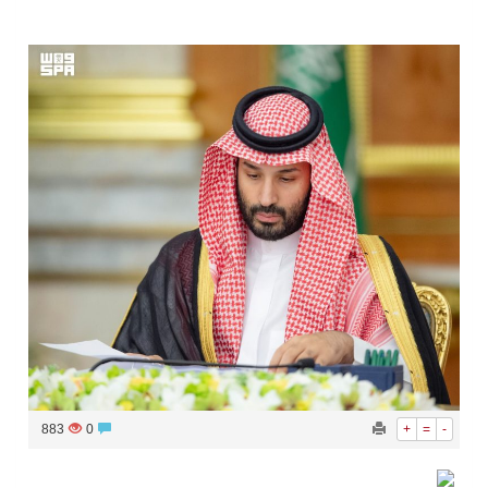
883
0
+
=
-