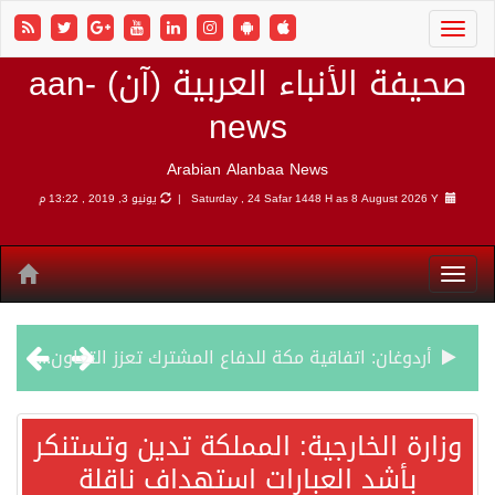
صحيفة الأنباء العربية (آن) aan-
news
Arabian Alanbaa News
8 August 2026 Y |
Saturday , 24 Safar 1448 H as
يونيو 3, 2019 , 13:22 م
أردوغان: اتفاقية مكة للدفاع المشترك تعزز التعاون الأمني ولا تستهدف أي دولة
سمو وزير الخارجية : اتفاقية مكة تعكس الإرادة السياسية لحماية أمن المنطقة
وزارة الخارجية: المملكة تدين وتستنكر
بأشد العبارات استهداف ناقلة
صدور بيان مشترك لقمة مكة المكرمة للدفاع المشترك بين المملكة العربية السعودية والجمهورية التركية وجمهورية باكستان الإسلامية.