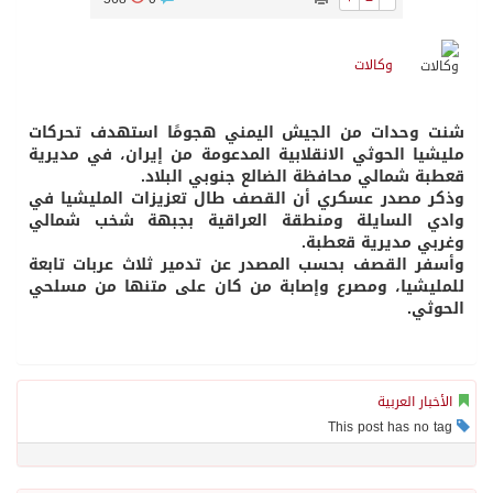
وكالات
شنت وحدات من الجيش اليمني هجومًا استهدف تحركات
مليشيا الحوثي الانقلابية المدعومة من إيران، في مديرية
قعطبة شمالي محافظة الضالع جنوبي البلاد.
وذكر مصدر عسكري أن القصف طال تعزيزات المليشيا في
وادي السايلة ومنطقة العراقية بجبهة شخب شمالي
وغربي مديرية قعطبة.
وأسفر القصف بحسب المصدر عن تدمير ثلاث عربات تابعة
للمليشيا، ومصرع وإصابة من كان على متنها من مسلحي
الحوثي.
الأخبار العربية
This post has no tag