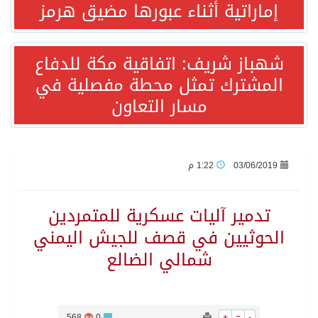
إماراتية أثناء عبورها مضيق هرمز
قفزة عالمية جديدة لتخصصات «الإعلام» بالأكاديمية العربية هيئة AQAS الألمانية تمنح برامج الإعلام بالأكاديمية العربية الاعتماد غير المشروط وفق المعايير الأوروبية..
شهباز شريف: اتفاقية مكة للدفاع
المشترك تمثل محطة مفصلية في
بمشاركة السعودية.. اجتماع رباعي يبحث خفض التصعيد ومعالجة التحديات الأمنية الراهنة
مسار التعاون
وزير الخارجية السعودي: جميع إجراءات إسرائيل الأحادية في أراضي فلسطين باطلة
جمعية طويق تحقق 97.35% في الحوكمة وتُصنف ضمن الكيانات متناهية الكبر وتحصد شهادة الآيزو للعام الثالث على التوالي
03/06/2019
1:22 م
“الفرصة الأخيرة”.. ترامب: المحادثات مع إيران جارية الآن
تدمير آليات عسكرية للمتمردين
الحوثيين في قصف للجيش اليمني
ورقة بحثية: التحالف البحري الدفاعي بقيادة الرياض يعيد صياغة مفهوم أمن البحار
شمالي الضالع
شهباز شريف: اتفاقية مكة للدفاع المشترك تمثل محطة مفصلية في مسار التعاون
568
0
+
=
-