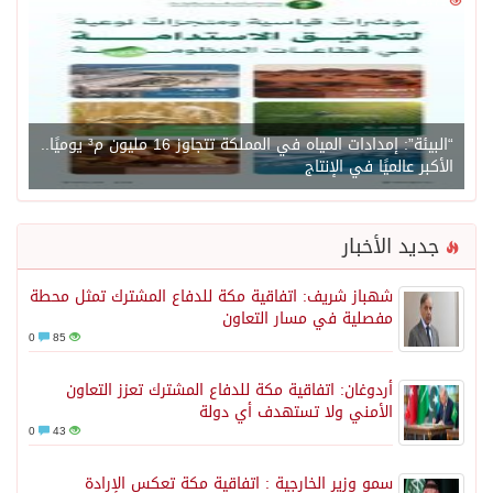
0
1471
“البيئة”: إمدادات المياه في المملكة تتجاوز 16 مليون م³ يوميًا..
الأكبر عالميًا في الإنتاج
جديد الأخبار
شهباز شريف: اتفاقية مكة للدفاع المشترك تمثل محطة
مفصلية في مسار التعاون
0
85
أردوغان: اتفاقية مكة للدفاع المشترك تعزز التعاون
الأمني ولا تستهدف أي دولة
0
43
سمو وزير الخارجية : اتفاقية مكة تعكس الإرادة