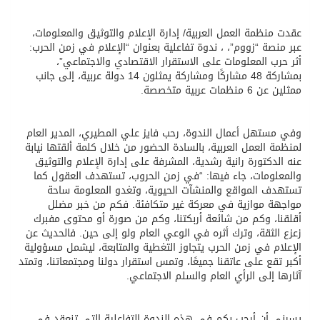
عقدت منظمة العمل العربية/ إدارة الإعلام والتوثيق والمعلومات،
عبر منصة “زووم”، ، ندوة تفاعلية بعنوان “الإعلام في زمن الحرب:
أثر حرب المعلومات على الاستقرار الاقتصادي والاجتماعي”،
بمشاركة 48 مشاركًا ومشاركة يمثلون 14 دولة عربية، إلى جانب
ممثلين عن 6 منظمات عربية متخصصة.
وفي مستهل أعمال الندوة، رحب فايز علي المطيري، المدير العام
لمنظمة العمل العربية، بالسادة الحضور من خلال كلمة ألقتها نيابة
عنه الدكتورة رانية رشدية، المشرفة على إدارة الإعلام والتوثيق
والمعلومات، جاء فيها: “في زمن الحروب، تستهدف العقول كما
تستهدف المواقع والمنشآت الحيوية، وتغدو المعلومة ساحة
مواجهة موازية في معركة غير متكافئة. فكم من خبر مضلل
أقلقنا، وكم من شائعة أربكتنا، وكم من صورة أو محتوى مفبرك
زعزع الثقة، وترك أثره في الوعي العام ولو إلى حين. فالحديث عن
الإعلام في زمن الحرب يتجاوز التغطية والمتابعة، ليشمل مسؤولية
أكبر تقع على عاتقنا جميعًا، وتمس استقرار دولنا ومجتمعاتنا، وتمتد
آثارها إلى الرأي العام والسلم الاجتماعي.
يسرني أن أرحب بكم في هذه الندوة التفاعلية التي تنعقد في