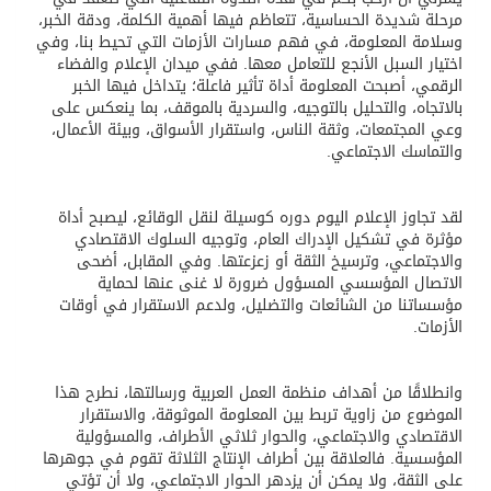
مرحلة شديدة الحساسية، تتعاظم فيها أهمية الكلمة، ودقة الخبر،
وسلامة المعلومة، في فهم مسارات الأزمات التي تحيط بنا، وفي
اختيار السبل الأنجع للتعامل معها. ففي ميدان الإعلام والفضاء
الرقمي، أصبحت المعلومة أداة تأثير فاعلة؛ يتداخل فيها الخبر
بالاتجاه، والتحليل بالتوجيه، والسردية بالموقف، بما ينعكس على
وعي المجتمعات، وثقة الناس، واستقرار الأسواق، وبيئة الأعمال،
والتماسك الاجتماعي.
لقد تجاوز الإعلام اليوم دوره كوسيلة لنقل الوقائع، ليصبح أداة
مؤثرة في تشكيل الإدراك العام، وتوجيه السلوك الاقتصادي
والاجتماعي، وترسيخ الثقة أو زعزعتها. وفي المقابل، أضحى
الاتصال المؤسسي المسؤول ضرورة لا غنى عنها لحماية
مؤسساتنا من الشائعات والتضليل، ولدعم الاستقرار في أوقات
الأزمات.
وانطلاقًا من أهداف منظمة العمل العربية ورسالتها، نطرح هذا
الموضوع من زاوية تربط بين المعلومة الموثوقة، والاستقرار
الاقتصادي والاجتماعي، والحوار ثلاثي الأطراف، والمسؤولية
المؤسسية. فالعلاقة بين أطراف الإنتاج الثلاثة تقوم في جوهرها
على الثقة، ولا يمكن أن يزدهر الحوار الاجتماعي، ولا أن تؤتي