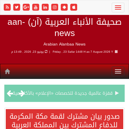
صحيفة الأنباء العربية (آن) aan-
news
Arabian Alanbaa News
7 August 2026 Y |
Friday , 23 Safar 1448 H as
يونيو 23, 2026 , 13:49 م
قفزة عالمية جديدة لتخصصات «الإعلام» بالأكاديمية العربية هيئة AQAS الألمانية تمنح برامج الإعلام بالأكاديمية العربية الاعتماد غير المشروط وفق المعايير الأوروبية..
بمشاركة السعودية.. اجتماع رباعي يبحث خفض التصعيد ومعالجة التحديات الأمنية الراهنة
صدور بيان مشترك لقمة مكة المكرمة
للدفاع المشترك بين المملكة العربية
وزير الخارجية السعودي: جميع إجراءات إسرائيل الأحادية في أراضي فلسطين باطلة