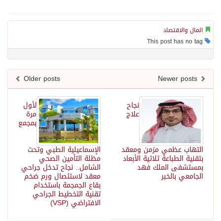
المال والاقتصاد
This post has no tag
Older posts
Newer posts
نجاح
لأول
علاج
مرة
بمجمع
التهاب عظمي مزمن ومعقد
الإسماعيلية الطبي وتحت
بتقنية الطباعة ثلاثية الأبعاد
مظلة التأمين الصحي
بمستشفى الملك فهد
الشامل.. نجاح تدخل جراحي
الجامعي بالخبر
معقد لاستئصال ورم ضخم
بقاع الجمجمة باستخدام
تقنية التخطيط الجراحي
الافتراضي (VSP)