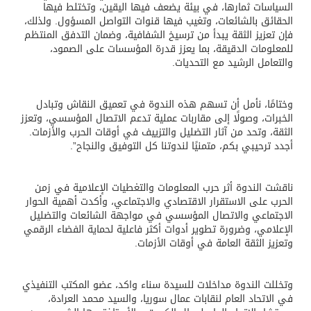
السياسات ثمارها، في بيئة يضعف فيها اليقين، وتختلط فيها
الحقائق بالشائعات، وتغيب فيها قنوات التواصل المسؤول. ولذلك،
فإن تعزيز الثقة يبدأ من ترسيخ الشفافية، وضمان التدفق المنتظم
للمعلومات الدقيقة، بما يعزز قدرة المؤسسات على الصمود،
والتعامل الرشيد مع التحديات.
وختامًا، نأمل أن تسهم هذه الندوة في تعميق النقاش وتبادل
الخبرات، وصولًا إلى مقاربات عملية تدعم الاتصال المؤسسي، وتعزز
الثقة، وتحد من آثار التضليل والتزييف في أوقات الحرب والأزمات.
أجدد ترحيبي بكم، متمنيًا لندوتنا كل التوفيق والنجاح”.
ناقشت الندوة أثر حرب المعلومات والتغطيات الإعلامية في زمن
الحرب على الاستقرار الاقتصادي والاجتماعي، وأكدت أهمية الحوار
الاجتماعي والاتصال المؤسسي في مواجهة الشائعات والتضليل
الإعلامي، وضرورة تطوير أدوات أكثر فاعلية لحماية الفضاء الرقمي
وتعزيز الثقة العامة في أوقات الأزمات.
وتخللت الندوة مداخلات للسيدة سناء واكد، عضو المكتب التنفيذي
في الاتحاد العام لنقابات عمال سوريا، والسيد محمد العرادة،