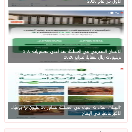
الأول من عام 2026
0
757
الائتمان المصرفي في المملكة عند أعلى مستوياته بـ3.3
تريليونات ريال بنهاية فبراير 2026
0
1450
“البيئة”: إمدادات المياه في المملكة تتجاوز 16 مليون م³ يوميًا..
الأكبر عالميًا في الإنتاج