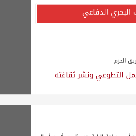
 البحري الدفاعي
يق الحزم
عمل التطوعي ونشر ثقافته
دًا التزامها باستقرار السوق البترولية
قف بلاده الداعم لمغربية الصحراء*