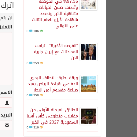
97.35% في الحوكمة
اترك 
وتُصنف ضمن الكيانات
متناهية الكبر وتحصد
لن يتم 
شهادة الآيزو للعام الثالث
على التوالي
التعلي
0
106
“الفرصة الأخيرة”.. ترامب:
المحادثات مع إيران جارية
الآن
0
253
ورقة بحثية: التحالف البحري
الدفاعي بقيادة الرياض يعيد
صياغة مفهوم أمن البحار
الاسم
0
358
انطلاق المرحلة الأولى من
البريد
مقابلات متطوعي كأس آسيا
السعودية 2027 في الخبر
0
316