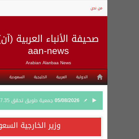
من نحن
صحيفة الأنباء العربية (آن)
aan-news
Arabian Alanbaa News
الدولية
العربية
الخليجية
السعودية
05/08/2026
جمعية طويق تحقق 97.35% في الحوكمة وتُصنف ضمن الكيانات متناهية الكبر وتحصد شهادة الآيزو للعام الثالث على التوالي
04/08/2026
“الفرصة الأخيرة”.. ترامب: 
وزير الخارجية السع
04/08/2026
ورقة بحثية: التحالف البح