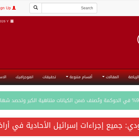
Login | Sign Up
026 Y |
الرياضة
المقالات
أقسام متنوعة
تحقيقات
انفوجرافيك
الاس
المحادثات مع إيران جارية الآن
ودي: جميع إجراءات إسرائيل الأحادية في أ
ري الدفاعي بقيادة الرياض يعيد صياغة مفهوم أمن البحار