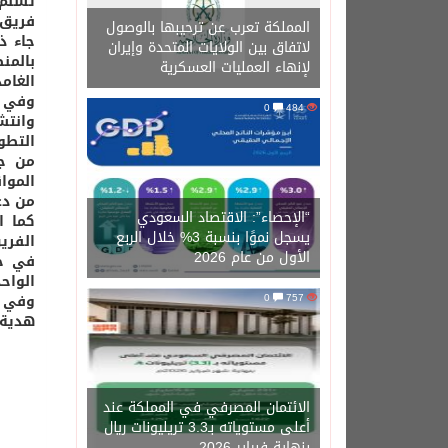
تسلم 
فريق 
المملكة تعرب عن ترحيبها بالوصول
جاء ذ
لاتفاق بين الولايات المتحدة وإيران
بالمن
لإنهاء العمليات العسكرية
الغام
وفي م
0
484
وانتش
التطو
من جا
الموا
من دع
“الإحصاء”: الاقتصاد السعودي
كما ا
يسجل نموًا بنسبة 3% خلال الربع
الفري
الأول من عام 2026
في حا
الواح
757
0
وفي خ
هدية 
الائتمان المصرفي في المملكة عند
أعلى مستوياته بـ3.3 تريليونات ريال
بنهاية فبراير 2026