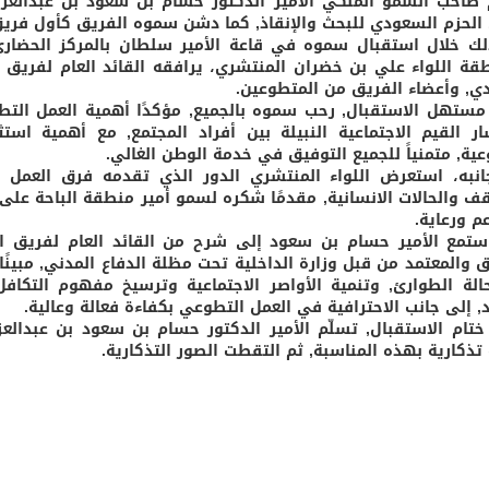
صاحب السمو الملكي الأمير الدكتور حسام بن سعود بن عبدالعزيز 
الحزم السعودي للبحث والإنقاذ, كما دشن سموه الفريق كأول فريق
لك خلال استقبال سموه في قاعة الأمير سلطان بالمركز الحضاري 
طقة اللواء علي بن خضران المنتشري، يرافقه القائد العام لفريق ا
دي, وأعضاء الفريق من المتطوعين.
ستهل الاستقبال, رحب سموه بالجميع, مؤكدًا أهمية العمل التط
ار القيم الاجتماعية النبيلة بين أفراد المجتمع, مع أهمية ا
عية, متمنياً للجميع التوفيق في خدمة الوطن الغالي.
نبه، استعرض اللواء المنتشري الدور الذي تقدمه فرق العمل 
قف والحالات الانسانية, مقدمًا شكره لسمو أمير منطقة الباحة على م
م ورعاية.
ستمع الأمير حسام بن سعود إلى شرح من القائد العام لفريق الح
ق والمعتمد من قبل وزارة الداخلية تحت مظلة الدفاع المدني, مبينً
لة الطوارئ, وتنمية الأواصر الاجتماعية وترسيخ مفهوم التكافل
د, إلى جانب الاحترافية في العمل التطوعي بكفاءة فعالة وعالية.
تام الاستقبال, تسلّم الأمير الدكتور حسام بن سعود بن عبدالعز
تذكارية بهذه المناسبة, ثم التقطت الصور التذكارية.