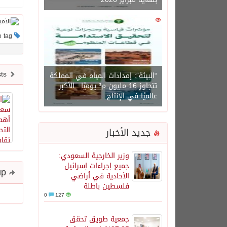
0
1450
This post has no tag
Newer posts
“البيئة”: إمدادات المياه في المملكة
تتجاوز 16 مليون م³ يوميًا.. الأكبر
عالميًا في الإنتاج
جديد الأخبار
وزير الخارجية السعودي:
جميع إجراءات إسرائيل
Share and follow up
الأحادية في أراضي
فلسطين باطلة
0
127
جمعية طويق تحقق