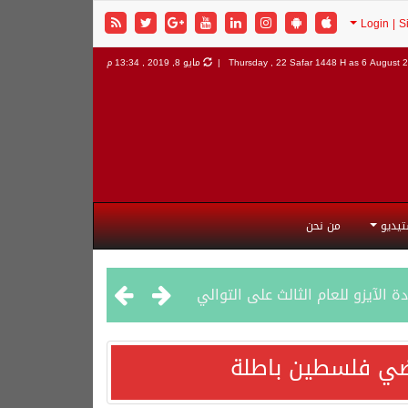
6 August 2
Thursday , 22 Safar 1448 H as
مايو 8, 2019 , 13:34 م
تيديو
من نحن
راضي فلسطين باطلة