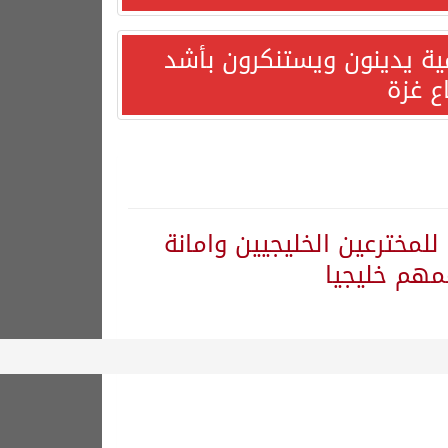
مية يدينون ويستنكرون بأشد
ع غزة
 للمخترعين الخليجيين وامانة
عمهم خليجيا