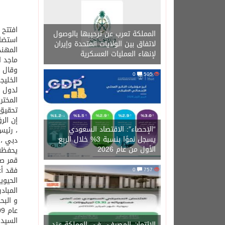
المملكة تعرب عن ترحيبها بالوصول
استضا
لاتفاق بين الولايات المتحدة وإيران
المهند
لإنهاء العمليات العسكرية
ماجد ا
وقال م
0
505
الخليج
لدول ا
المختر
تحقيق 
إن الر
“الإحصاء”: الاقتصاد السعودي
، رئيس
يسجل نموًا بنسبة 3% خلال الربع
دبي ، 
الأول من عام 2026
يحفظه 
قمر صناعي ا
0
757
الحيوي
المباد
عام 2009 مثل كوريا الجنوبية و كندا و ايطاليا و السويد و فنلندا و اخيرا ايرلندا.
السيدا
الائتمان المصرفي في المملكة عند