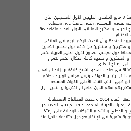
افتتح معالي المهندس سلطان بن سعيد المنصوري وزير الاقتصاد صباح امس الجمعة 3 مايو الملتقى الخليجي الأول للمخترعين الذي
يسور عيسى البستكي رئيس جامعة دبي وسعادة
العربي والمخترع الاماراتي الأول العميد متقاعد صقر
لاختراع .
ربية المتحدة و أن اتحدث اليكم اليوم في الملتقى
و مخترعين و مبتكرين من كافة دول مجلس التعاون
منحها دول مجلس التعاون لدول الخليج العربية لدعم
عين و المبتكرين و تقديم كافة أشكال الدعم لهم و
ى الإنتاج التجاري.
، متمثلة في صاحب السمو الشيخ خليفة بن زايد آل نهيان
 ، نائب رئيس الدولة ، رئيس مجلس الوزراء ، حاكم
و ظبي ، نائب القائد الأعلى للقوات المسلحة،
تخر بهم فهم الذين صنعوا و اخترعوا و ابتكروا اول
فقد أعلنت حكومة دولة الإمارات العربية المتحدة الإستراتيجية الوطنية للإبتكار في شهر اكتوبر 2014 و حددت القطاعات الاقتصادية
 الإمارات العربية المتحدة. و قد تم تبني العديد من
 و المحلي و تشجيع الشركات الوطنية على الإبتكار
مت الدولة بتحقيق شراكات دولية متميزة في الإبتكار مع دول متقدمة عالميا منذ