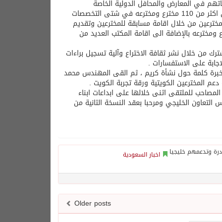
تهم في المعارض والمحافل الدولية الخاصة
بالابتكارات والاختراعات حيث بلغ عدد من شارك من أبناء دول المجلس من المخترعين اكثر من 110 مخترع ومخترعه في شتى التخصصات
خترعين من خلال اقامة مسابقة للمخترعين وتقديم
 بلغ عدد من حصل على جوائز المكتب منذ انطلاقة الجائزة 26 مخترع ومخترعه بالإضافة الى اقامة المكتب العديد من
 من خلال نشر ثقافة الاختراع وآلية تسجيل براءات
اجابة على الاستفسارات .
رة كلمة حول نشأة كريم ، ثم القى المهندس محمد
دعم المخترعين الكويتية ورقة تجربة الكويت .
المصاحب للملتقى اثنى خلالها على ابداعات ابناء
 التعاون الخليجي ومرحبا بعقد النسخة الثانية من
اخبار السعودية
Older posts