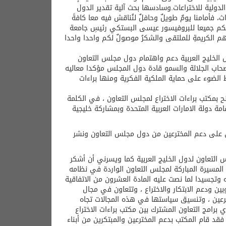
ولية للاختراعات.وسادسها بحث آلية تقدير الدول
اث، فأمامنا يومٌ طويلٌ وحافلٌ لنُناقش فيه معا كافةَ
كم جميعا للبروفيسور عيسى البستكي رئيسِ جامعة
 الكريمةِ للملتقى والشكرُ موصولٌ لكم واحدا واحدا
ل الخليج العربية دعم واهتمام دول مجلس التعاون
صحاب الجلالة والسمو قادة دول المجلس مؤكدا معاليه
 الضوء على حماية الملكية الفكرية ومنها براءات
 بمكتب براءات الاختراع لمجلس التعاون ، في الكلمة
مة دولة الامارات العربية المتحدة وبمشاركة خليجية
ن على دعم المخترعين من دول مجلس التعاون ونشر
 التعاون لدول الخليج العربية كما ويسرني أن أشكر
 المسيرة المباركة لمجلس التعاون الواردة في نظامه
تجسيدا لما نصت عليه المادة العشرون من الاتفاقية
ين ودعم الابتكار والاختراع ، وتتعاون في مجال
خترعين ، وتنسيق سياستها في هذه المجالات تجاه
ي برامج التعاون المشترك بين مكتب براءات الاختراع
د قام المكتب بدعم المخترعين والمبتكرين من أبناء