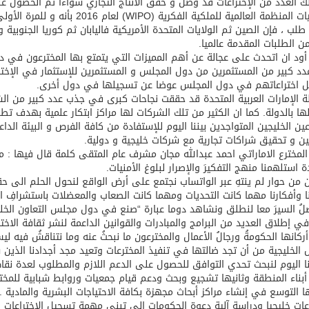
ك العدد من الإختراعات قد وصل و حقق الانتاج التجاري سواءا تم الحصول عل
طلب ، فإن الصين ثم الولايات المتحدة الأمريكية فاليابان ثم كوريا الجنوبية
أود ان اتحدث على عجالة عن أهم المميزات التي يتمتع بها المخترعون في دو
دد كبير من المستثمرين من دول المجلس و المستثمرين للإستثمار في الإخترا
ل اختراعاتهم في دول المجلس عوضا عن تسجيلها في دول أخرى.
ة الإمارات العربية المتحدة قد حققت نجاحات كبرى في جذب عدد كبير من ال
ها بالدولة. كما ان الكثير من تلك الشركات لها مراكز ابتكار علمية بهدف تطوي
عين الخليجين المتواجدين بيننا اليوم للإستفادة من كافة الفرص و البيئة الد
يين و تحقيق شراكات تجارية مع شركات خليجية و دولية.
لمخترع الاماراتي احمد عبدالله مجان مشرف عام المتقى كلمة قال فيها : مدي
ة استلهمنا منهج التفكيرَ والإصرار لبلوغ الأمنيات.
 من حوار لم ينتهِ عبر الواتساب نجتمع على أرض الواقع لنحول الحلم الى حق
ا وأفكارنا مهما كانت التحديات ومهما كانت الصعاب والمعضلات باستشرافِ المس
ُ السيرَ معا لنطلق ونشاهد دوما عبارة “صنع في دول مجلس التعاون الخليج
ي إطلاق العديد من البرامج والمبادرات والقوانين الداعمة لنشر ثقافة الاختر
ركانها الحكومةُ ورجالُ الأعمال والمخترعون ما نبحثُ عنه وما نتناقشُ فيه ليس
 الخليجية من أن تجد ضالتها في تنفيذ المخترعات وتعيد مجد أجدادنا الذين س
نا اليوم لنبحث تحدي التوافق للحصول على الدعم اللازم والمطلوب لعدة نقاط 
أبناء المنطقة وثانيها تشجيع وبحث ودعم قيام جمعيات وروابط شبابية للمخت
ها التوسع في إنشاء مراكز أبحاث مجهزة بكافة الاحتياجات البشرية والمادية
اعات خليجيا ودراسة آلية دعوة الحكومات إلى تبني مهمة تسجيل الاختراعات 