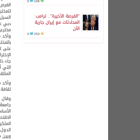
0
106
الفرص 
للمختر
“الفرصة الأخيرة”.. ترامب:
السبل 
المحادثات مع إيران جارية
دبي عل
الآن
مخترع
0
253
وأكد م
بالمخت
على تف
الإخترا
جاء ذل
التي أ
الملتق
وأكد س
ثقافة 
وقال ف
جامعة 
الأساس
الاقتص
الملكي
الدول 
وبين م