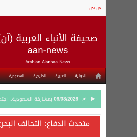
من نحن
صحيفة الأنباء العربية (آن)
aan-news
Arabian Alanbaa News
الدولية
العربية
الخليجية
السعودية
06/08/2026
بمشاركة السعودية.. اجتما
05/08/2026
وزير الخارجية السعودي: 
متحدث الدفاع: التحالف البحر
05/08/2026
جمعية طويق تحقق 97.35% في الحوكمة وتُصنف ضمن الكيانات متناهية الكبر وتحصد شهادة الآيزو للعام الثالث على التوالي