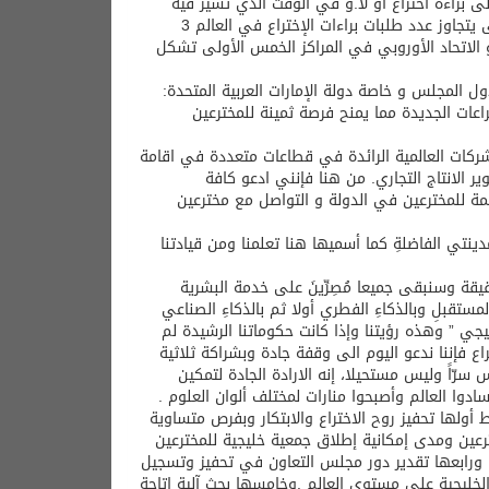
ى براءة اختراع او لا.و في الوقت الذي تشير فيه
إحصائيات المنظمة العالمية للملكية الفكرية (WIPO) لعام 2016 بأنه و للمرة الأولى يتجاوز عدد طلبات براءات الإختراع في العالم 3
 و الاتحاد الأوروبي في المراكز الخمس الأولى تشكل
ل المجلس و خاصة دولة الإمارات العربية المتحدة:
عات الجديدة مما يمنح فرصة ثمينة للمخترعين
شركات العالمية الرائدة في قطاعات متعددة في اقامة
ر الانتاج التجاري. من هنا فإنني ادعو كافة
اعمة للمخترعين في الدولة و التواصل مع مخترعين
نتي الفاضلةِ كما أسميها هنا تعلمنا ومن قيادتنا
يقة وسنبقى جميعا مُصِرِّينَ على خدمة البشرية
تقبلِ وبالذكاءِ الفطري أولا ثم بالذكاءِ الصناعي
ي ” وهذه رؤيتنا وإذا كانت حكوماتنا الرشيدة لم
اع فإننا ندعو اليوم الى وقفة جادة وبشراكة ثلاثية
 سرّاً وليس مستحيلا، إنه الارادة الجادة لتمكين
ادوا العالم وأصبحوا منارات لمختلف ألوان العلوم .
أولها تحفيز روح الاختراع والابتكار وبفرص متساوية
رعين ومدى إمكانية إطلاق جمعية خليجية للمخترعين
 . ورابعها تقدير دور مجلس التعاون في تحفيز وتسجيل
الخليجية على مستوى العالم .وخامسها بحث آلية إتاحة