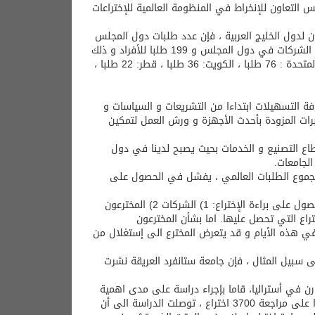
التعاون للإنخراط في المنظومة العالمية للإختراعات
ون لدول الخليج العربية ، فإن عدد طلبات دول المجلس
المودعة لدى المكتب خلال 2016 و 2018 قد بلغ 2220 طلبا تشمل 1086 طلبا من الشركات في دول المجلس و 199 طلبا للأفراد و ذلك
وفقا للتوزيع التالي: المملكة العربية السعودية: 1132 طلبا، دولة الإمارات العربية المتحدة : 76 طلبا ، الكويت: 36 طلبا ، قطر: 22 طلبا ،
فة التسهيلات ابتداءا من التشريعات و السياسات و
تبرات المزودة بأحدث الأجهزة و ورش العمل لتمكين
اع التصنيع و الخدمات بحيث يصبح لدينا في دول
الجامعات.
و هام للغاية حيث تشير الدراسات الاقتصادية الى ان 95% من مجموع الطلبات العالمي ، يفشل في الحصول على
و يشير الخبير في جامعة UCLA الأمريكية، سكوت هسيا ، أن هناك ثلاثة طرق للحصول على براءة الإختراع: 1) الشركات 2) المخترعون
نتاج التجاري لبراءات الإختراع التي تحصل عليها. اما بشأن المخترعون
في هذه الأيام و قد يتعرض المخترع الى إستغلال من
ى سبيل المثال ، فإن جامعة ستانفرد العريقة نشرت
ورن في أستراليا، قاما بإجراء دراسة على مدى اهمية
الحصول على براءة الإختراع لدى المخترعين بهدف الإنتاج التجاري للإختراعات. و بناءا على مراجعة 3700 اختراع ، توصلت الدراسة الى أن