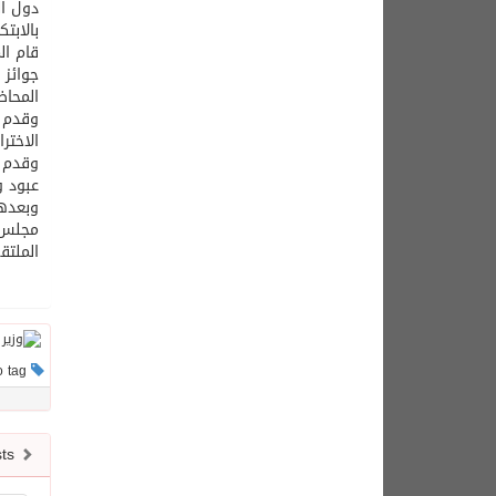
دول ال
قام ال
المحاض
وقدم ا
الاختر
وقدم 
عبود و
وبعدها
مجلس ا
الملتق
This post has no tag
Newer posts