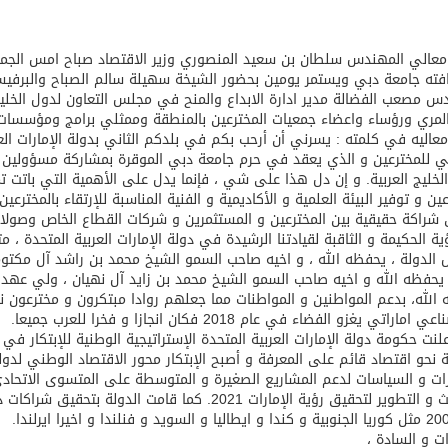
فته جامعة دبي ويستمر يومين بحضور الشيخة سهيلة سالم الصباح والبرف
س مصعب الفضالة مدير ادارة الابداع والمنح في مجلس التعاون لدول الخليج 
لمري ورؤساء واعضاء جمعيات المخترعين بالمنطقة وممثلي برامج ومؤسسات ا
عاليه في كلمته : يسرني أن أرحب بكم في بلدكم الثاني بدولة الإمارات الع
ي للمخترعين و الذي يعقد في حرم جامعة دبي الموقرة بمشاركة مسؤولين 
لخليج العربية. و إن دل هذا على شي ، فإنما يدل على الأهمية التي باتت ت
عين و توفير البيئة العلمية و الأكاديمية و الفنية المناسبة للإرتقاء بالمختر
شراكة حقيقية بين المخترعين و المستثمرين و شركات القطاع الخاص وصولا ال
ؤية الحكيمة و الثاقبة لقيادتنا الرشيدة في دولة الإمارات العربية المتحدة 
 الدولة ، يحفظه الله ، و اخيه صاحب السمو الشيخ محمد بن راشد آل مكتوم
يحفظه الله و اخيه صاحب السمو الشيخ محمد بن زايد آل نهيان ، ولي عهد أب
الله، بدعم المواطنين و المواطنات مما جعلهم روادا مبتكرون و مخترعون نف
ماراتي يغزو الفضاء في عام 2018 فكان انجازا و فخرا للعرب جميعا.
ة نحو اقتصاد قائم على المعرفة و أصبح الإبتكار محور الاقتصاد الوطني لدولة
رات و السياسات لدعم المشاريع الصغيرة و المتوسطة على المتسوى الاتحادي
و البحث و التطوير لتحقيق رؤية الإمارات 2021. كما قا
ت و السادة ،