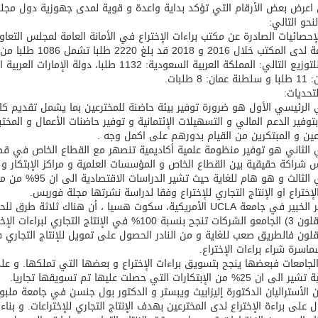
 اعرض بعض الأرقام التي تؤكد بداية واعدة و قوية لمدى جهوزية دول مجلس 
نحو التالي:
إحصائيات الصادرة عن مكتب براءات الإختراع في الأمانة العامة لمجلس التعا
ن: 8 طلبات.
تحديات:
 الرئيسي الأول هو ضرورة توفير بيئة حاضنة للمخترعين بما يشمل تقديم كا
بتوفير الدعم المالي و التسهيلات الإئتمانية و توفير حاضنات الأعمال و المخ
عين و المبتكرين من القيام بدورهم على اكمل وجه .
 الثاني هو توفير منظومة علمية أكاديمية تنصهر مع القطاع الخاص في قط
 شراكة حقيقية بين القطاع الخاص و المؤسسات العلمية و مراكز الإبتكار و 
التحدي الثالث و ه
الإختراع او الإنتاج التجاري للإختراع وفقا لدراسة نشرتها مجلة فوربس.
المستقلون 3) الجامعو الشركات تنجح بنسبة 100% في الإ
لون فالطريق صعب للغاية و من النادر الحصول على تمويل للإنتاج التجاري 
اسرة شراء براءات الإختراع.
الجامعات فبعضها ينجح بتسويق براءات الإختراع و بعضها التي تملكها. و عل
25% من الإبتكارات التي حصلت عليها تم تسويقها تجاريا.
ان الأستراليان الدكتورة إليزابيث ويبستر و الدكتور بول جنسن في جامعة ملب