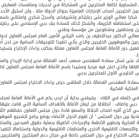
المتساوية لكافة المخترعين في المشاركة في تحديات ومنافسات المعارض الد
عين الخليجين أصحاب الإنجازات المتميزة بجوائز الدولة مثلا ، ولن استبقَ الأحد
شكرا معالي الوزير على رعايتكم وتشريفكم، وأسجلُ شكري وامتناني باسم
ى استضافته الكريمة، والشكرُ كذلك للسادة بنك دبي الإسلامي على رعايتهم
ين ومنظمين ومتطوعين من مؤسسة وطني .
عالي الدكتور عبداللطيف بن راشد الزياني الأمين العام لمجلس التعاون لدو
رعين والموهوبين الخليجين والذي يأتي تنفيذا للتوجيهات السامية من لدن أ
عيل دور الأمانة العامة لمجلس التعاون ممثلة بمكتب براءات الإختراع بتسليط
ع .
ك على لسان سعادة المهندس مصعب أحمد الفضالة مدير إدارة الإيداع والمنح
لقاها والذي اعلن فيه مرحبا ومشيدا باسم الأمانة العامة لمجلس التعاون لاقا
ى الخليجي الأول للمخترعين بدبي
عادة المهندس الفضالة خلال الملتقى حرص براءات الاختراع لمجلس التعاو
الملكية الفكرية .
ي كلمته في اللقاء : يشرفني بداية أن ارحب بكم في الأمانة العامة لمجلس
دبي واضاف : انطلاقا من ايمان الأمانة بالأهداف السامية التي قامت عليها
ي الذي أقره اصحاب الجلالة والسمو قادة دول مجلس التعاون حفظهم الله و
ادية بين دول المجلس ” أن تقوم الدول الأعضاء بوضع برامج لتشجيع الموهوب
ة الفكرية وتطوير الأنظمة والإجراءات الكفيلة بحماية حقوق المبدعين والم
والتجمعات الاقليمية الاخرى والمنظمات الاقليمية والدولية واستكمالا لتنفيذ
كاتب الاختراع في دول المجلس خاصة في مجال دعم المبتكرين والمخترعين فق