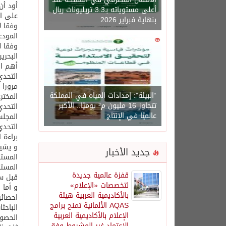
أود أن
أعلى مستوياته بـ3.3 تريليونات ريال
على ال
بنهاية فبراير 2026
وفقا ل
0
1450
البحرين: 11 طلبا و سلطنة عما
أهم ال
التحدي
مرورا 
“البيئة”: إمدادات المياه في المملكة
المختر
تتجاوز 16 مليون م³ يوميًا.. الأكبر
التحدي
عالميًا في الإنتاج
المجلس
براءة 
جديد الأخبار
المستق
قفزة عالمية جديدة
قبل سم
لتخصصات «الإعلام»
و أما 
بالأكاديمية العربية هيئة
احصائية تشير الى ان 
AQAS الألمانية تمنح برامج
الباحث
الإعلام بالأكاديمية العربية
الاعتماد غير المشروط وفق