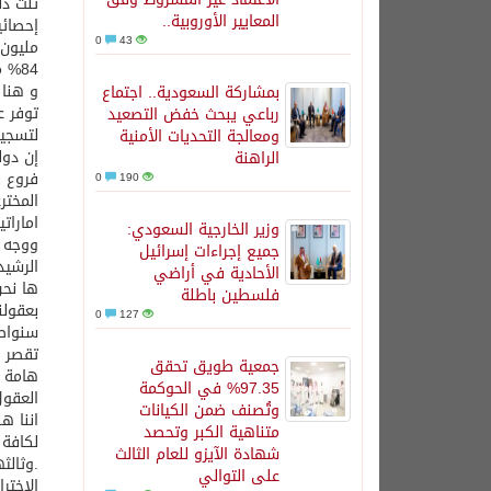
ثلث ذل
المعايير الأوروبية..
0
43
مليون 
84% من الطلبات المقدمة عالميا.
و هنا 
بمشاركة السعودية.. اجتماع
توفر ع
رباعي يبحث خفض التصعيد
لتسجي
ومعالجة التحديات الأمنية
إن دول
الراهنة
فروع ل
0
190
المختر
امارات
وزير الخارجية السعودي:
ووجه ا
جميع إجراءات إسرائيل
الرشيد
الأحادية في أراضي
ها نحن
فلسطين باطلة
بعقولن
0
127
سنواصل
تقصر ف
جمعية طويق تحقق
هامة أ
97.35% في الحوكمة
العقول
وتُصنف ضمن الكيانات
اننا ه
متناهية الكبر وتحصد
لكافة 
شهادة الآيزو للعام الثالث
.وثالث
على التوالي
الاختر