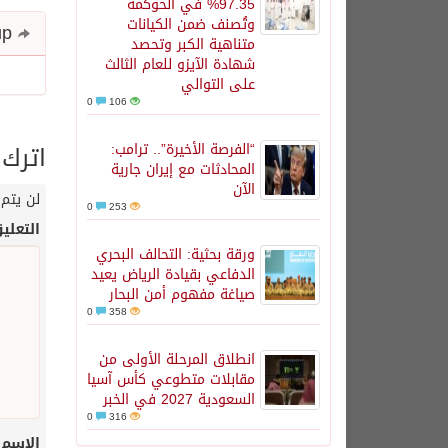
97.35% في الحوكمة
وتُصنف ضمن الكيانات
Share and follow up
متناهية الكبر وتحصد
شهادة الآيزو للعام الثالث
على التوالي
0
106
اترك 
“الفرصة الأخيرة”.. ترامب:
المحادثات مع إيران جارية
الآن
لن يتم 
0
253
التعلي
ورقة بحثية: التحالف البحري
الدفاعي بقيادة الرياض يعيد
صياغة مفهوم أمن البحار
0
358
انطلاق المرحلة الأولى من
مقابلات متطوعي كأس آسيا
السعودية 2027 في الخبر
0
316
الاسم