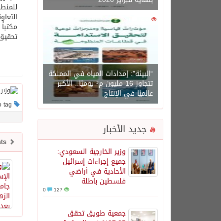
للمنطق
0
1450
مكتباً
تحقيق رؤية المملكة 2030 وت
“البيئة”: إمدادات المياه في المملكة
تتجاوز 16 مليون م³ يوميًا.. الأكبر
عالميًا في الإنتاج
This post has no tag
جديد الأخبار
Newer posts
وزير الخارجية السعودي:
جميع إجراءات إسرائيل
الأحادية في أراضي
فلسطين باطلة
0
127
جمعية طويق تحقق