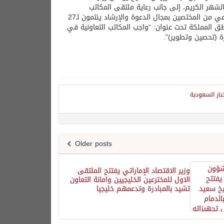
لشهر الكريم، إلى جانب رعاية ملتقى المكاتب
التعاونية الذي تنظمه الوزارة بالمنطقة، بمشاركة أكثر من 500 عالم وداعية وأكاديمي من المختصين بمجال الدعوة والإرشاد ينتمون لـ27
اطق المملكة تحت عنوان: “واجب المكاتب التعاونية في
بار السعودية
Older posts
وزير الاقتصاد الإماراتي يفتتح الملتقى
الاول للمخترعين الخليجيين وامانة التعاون
تشيد بالمبادرة وتدعمهم خليجيا