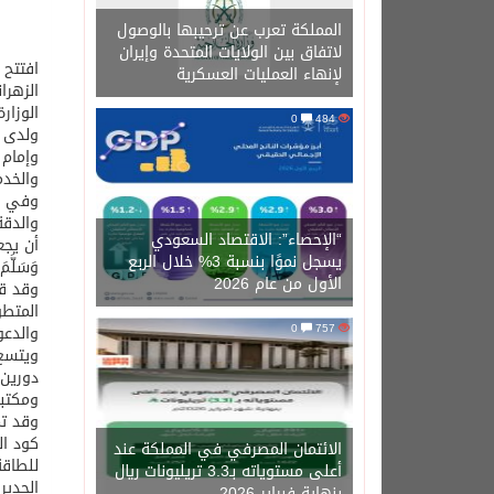
المملكة تعرب عن ترحيبها بالوصول
لاتفاق بين الولايات المتحدة وإيران
افتتح 
لإنهاء العمليات العسكرية
الزهرا
الوزار
0
484
ولدى و
وإمام 
والخدم
وفي خت
والدقة
“الإحصاء”: الاقتصاد السعودي
أن يجع
يسجل نموًا بنسبة 3% خلال الربع
وَسَلَّمَ
الأول من عام 2026
وقد قا
المتطو
0
757
والدعو
دورين 
ومكتبة
وقد تم
كود ال
الائتمان المصرفي في المملكة عند
للطاقة
أعلى مستوياته بـ3.3 تريليونات ريال
الجدير
بنهاية فبراير 2026