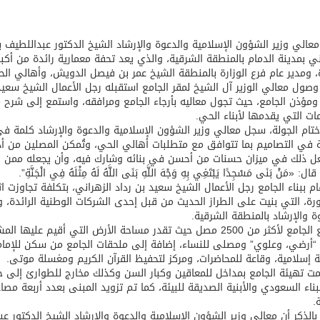
معالي وزير الشؤون الإسلامية والدعوة والإرشاد الشيخ الدكتور عبداللطيف ب
ني بمدينة الدمام بالمنطقة الشرقية، والذي يعد تحفة معمارية رائدة من أكب
ة، ومدير عام فرع الوزارة بالمنطقة الشيخ عمر بن فيصل الدويش، وأهالي ال
صول معالي الوزير آل الشيخ لمقر الجامع استقبله رجل الأعمال الشيخ سعيد
ومؤذن الجامع، حيث تجول معاليه بأرجاء الجامع ومرافقه، واستمع إلى شرح م
ات التي يقدمها لأبناء الحي.
ام الجولة، سجل معالي وزير الشؤون الإسلامية والدعوة والإرشاد كلمة ف
 في التصاميم بما تتوافق مع متطلبات أهالي الحي، وتُمكن المصلين من أداء
ل ذلك في ميزان حسنات من أحسن في بنائه وشارك فيه، وأن يجعله ممن يناله الأجر
 قال: «مَنْ بَنَى مَسْجِدًا يَبْتَغِي بِهِ وَجْهَ اللَّهِ بَنَى اللَّهُ لَهُ مِثْلَهُ فِي الْجَنَّةِ”.
م ببناء الجامع رجل الأعمال الشيخ سعيد بن رداد الزهراني، بتكلفة تجاوزت 
رة، التي بنيت على الطراز الحديث من قبل إحدى الشركات الوطنية الرائدة، 
ة والإرشاد بالمنطقة الشرقية.
“أرضي، وعلوي” ومصلى للنساء، إضافة إلى ملحقات الجامع من سكن للإما
 إسلامية، وقاعة للمحاضرات، ومركز لتحفيظ القرآن الكريم ومغسلة موتى.
ت تهيئة الجامع بمداخل للمعاقين وكبار السن وكذلك مخارج للطوارئ إلى ج
بناء السعودي والأبنية الصديقة للبيئة، كما تم تزويد المبنى بعدد أربعة مصا
.
 بالذكر أن معالي وزير الشؤون الإسلامية والدعوة والإرشاد الشيخ الدكتور عب