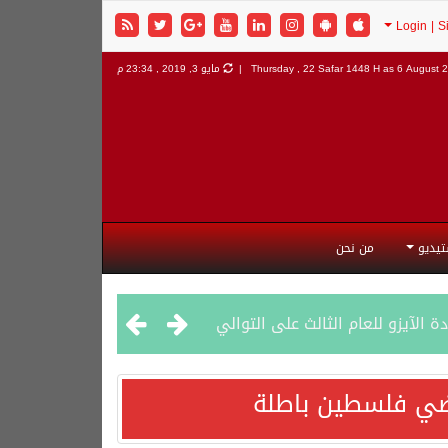
6 August 2
Thursday , 22 Safar 1448 H as
مايو 3, 2019 , 23:34 م
تيديو
من نحن
راضي فلسطين باطلة