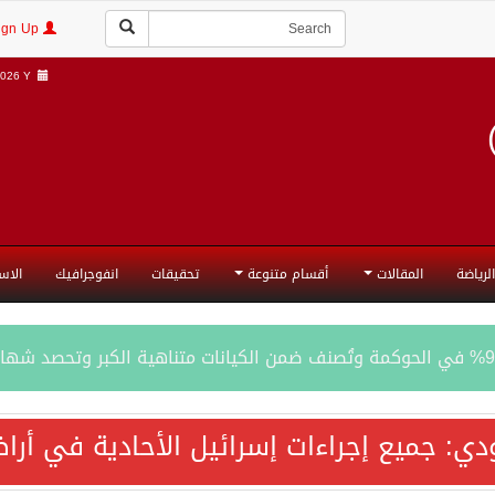
Login | Sign Up
026 Y |
الرياضة
المقالات
أقسام متنوعة
تحقيقات
انفوجرافيك
الاس
المحادثات مع إيران جارية الآن
ودي: جميع إجراءات إسرائيل الأحادية في أ
ري الدفاعي بقيادة الرياض يعيد صياغة مفهوم أمن البحار