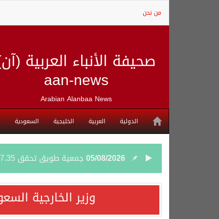
من نحن
صحيفة الأنباء العربية (آن)
aan-news
Arabian Alanbaa News
الدولية
العربية
الخليجية
السعودية
05/08/2026
جمعية طويق تحقق 97.35% في الحوكمة وتُصنف ضمن الكيانات متناهية الكبر وتحصد شهادة الآيزو للعام الثالث على التوالي
04/08/2026
“الفرصة الأخيرة”.. ترامب: 
وزير الخارجية السع
04/08/2026
ورقة بحثية: التحالف البح