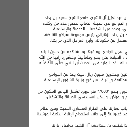
ن عبدالعزيز آل الشيخ، جامع الشيخ سعيد بن رداد
ر الجوامع في مدينة الدمام، بحضور عدد من وكلاء
حي، وعدد من الشخصيات الدعوية والإسلامية.
 بن رداد الزهراني رئيس مجموعة سراكو القابضة،
فصل عن مكوناته، وأبرز المراحل التي مر بها،
ي سجل الجامع نوه فيها بما شاهده من حسن البناء،
 العبادة بكل يسر وطمأنينة وخشوع، راجياً من الله
 الوارد في الحديث أن النبي صَلَّى اللَّهُ عَلَيْهِ
اثنين وعشرين مليون ريال؛ حيث يعد من الجوامع
وبمتابعة وإشراف من فرع وزارة الشؤون الإسلامية
ويتسع الجامع لأكثر من 2500 مصل حيث تقدر مساحة الأرض التي أقيم عليها المشروع بنحو “7000” متر مربع، تشمل الجامع المكون من
م والمؤذن، وسكن لمهندسي الصيانة والتشغيل،
انب عمارته على الطراز المعماري الحديث وفق نظام
عد كهربائية إلى جانب استخدام الإنارة الذكية المرشدة
داللطيف بن عبدالعزيز آل الشيخ يواصل زيارته