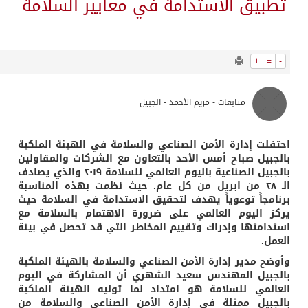
2818
0