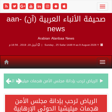
صحيفة الأنباء العربية (آن) aan-
news
Arabian Alanbaa News
9 August 2026 Y |
Sunday , 25 Safar 1448 H as
أبريل 19, 2019 , 16:56 م
الرياض ترحب بإدانة مجلس الأمن هجمات ميليشيا الحوثي الإرهابية
شهباز شريف: اتفاقية مكة للدفاع المشترك تمثل محطة مفصلية في مسار التعاون
الرياض ترحب بإدانة مجلس الأمن
هجمات ميليشيا الحوثي الإرهابية
أردوغان: اتفاقية مكة للدفاع المشترك تعزز التعاون الأمني ولا تستهدف أي دولة