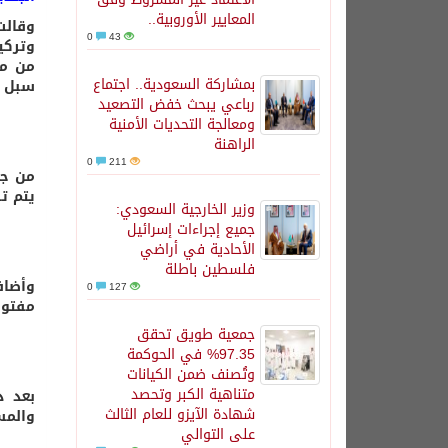
المعايير الأوروبية..
وقالت
0
43
وتركي
من مر
بمشاركة السعودية.. اجتماع
سبل ا
رباعي يبحث خفض التصعيد
ومعالجة التحديات الأمنية
الراهنة
0
211
من جه
يتم ت
وزير الخارجية السعودي:
جميع إجراءات إسرائيل
الأحادية في أراضي
فلسطين باطلة
وأضاف
0
127
مفتوحة
جمعية طويق تحقق
97.35% في الحوكمة
وتُصنف ضمن الكيانات
متناهية الكبر وتحصد
بعد ذ
شهادة الآيزو للعام الثالث
والمس
على التوالي