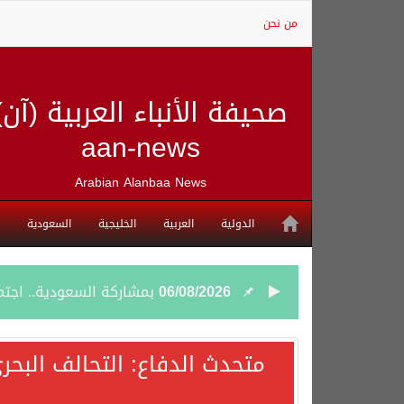
من نحن
صحيفة الأنباء العربية (آن)
aan-news
Arabian Alanbaa News
الدولية
العربية
الخليجية
السعودية
06/08/2026
بمشاركة السعودية.. اجتما
05/08/2026
وزير الخارجية السعودي: 
متحدث الدفاع: التحالف البحر
05/08/2026
جمعية طويق تحقق 97.35% في الحوكمة وتُصنف ضمن الكيانات متناهية الكبر وتحصد شهادة الآيزو للعام الثالث على التوالي