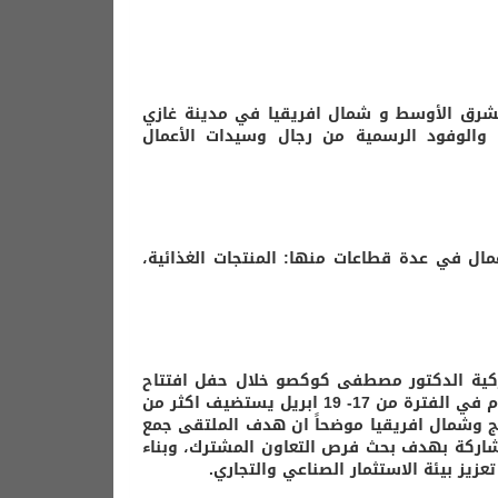
الشرق الأوسط و شمال افريقيا في مدينة غازي
والوفود الرسمية من رجال وسيدات الأعمال
مال في عدة قطاعات منها: المنتجات الغذائية،
ركية الدكتور مصطفى كوكصو خلال حفل افتتاح
الملتقى صباح أمس في فندق أوجان في غازي عينتاب بأن الملتقى المقام في الفترة من 17- 19 ابريل يستضيف اكثر من
يج وشمال افريقيا موضحاً ان هدف الملتقى جمع
شاركة بهدف بحث فرص التعاون المشترك، وبناء
زيز بيئة الاستثمار الصناعي والتجاري.