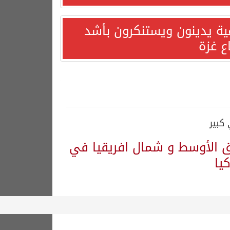
مية يدينون ويستنكرون بأشد
ع غزة
كبير
رق الأوسط و شمال افريقيا في
يا