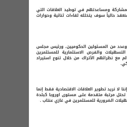
مشاركة ومساعدتهم في توطيد العلاقات التي
عقد حالياً سوف يتخلله لقاءات ثنائية وحوارات
ة وعدد من المسئولين الحكوميين، ورئيس مجلس
 التسهيلات والفرص الاستثمارية للمستثمرين
م مع نظرائهم الأتراك من خلال تنوع استيراد
كي.
نا لا نريد تطوير العلاقات الاقتصادية فقط إنما
اب تحتل مرتبة متقدمة على مستوى اوروبا كبلدة
لات الضرورية للمستثمرين في غازي عنتاب .