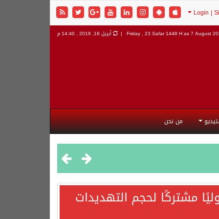
7 August 202
Friday , 23 Safar 1448 H as
أبريل 18, 2019 , 14:40 م
تيديو
من نحن
يًا مشتركًا لحجم التهديدات