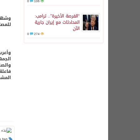
0
106
“الفرصة الأخيرة”.. ترامب:
وشهد 
المحادثات مع إيران جارية
للمصان
الآن
0
274
وأعرب
الجمه
والصن
فاعلة
المشا
This post has no tag