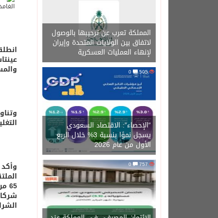
المملكة تعرب عن ترحيبها بالوصول
لاتفاق بين الولايات المتحدة وإيران
انطلق
لإنهاء العمليات العسكرية
عينتا
والمس
0
505
وتناو
التغل
“الإحصاء”: الاقتصاد السعودي
يسجل نموًا بنسبة 3% خلال الربع
الأول من عام 2026
0
757
وأكد 
65 
شركاء
الشرا
الائتمان المصرفي في المملكة عند