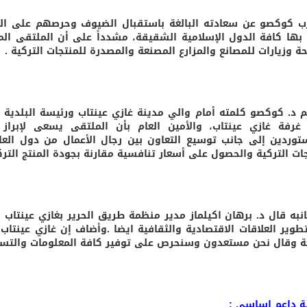
ب كوكصو عن سعادته البالغة باستقبال الضيوف وحرصهم على ال
 بها كافة الدول الإسلامية الشقيقة، مشدداً على أن الملتقى المن
ة وزيارات للمصانع والمزارع المصنعة والمصدرة للمنتجات التركية .
م د. كوكصو كلمته أمام والي مدينة غازي عينتاب ورئيسة البلدي
 غرفة غازي عينتاب، والأمين العام بأن الملتقى يسعى لإبراز
توردين إلى جانب توسيع التعاون بين رجال الأعمال من دول العال
جات التركية والحصول على أسعار تنافسية مقارنة بجودة المنتج التر
نبه قال د. برهان اكيلماز مدير منظمة طريق الحرير بغازي عينتاب إن
تطوير العلاقات الاقتصادية والثقافية ايضا .وأضاف إن غازي عينت
 وقال نحن مستعدون وسنحرص على توفير كافة المعلومات والتسهي
ية داعم اساسي :