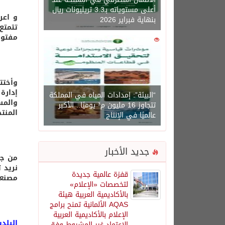
أعلى مستوياته بـ3.3 تريليونات ريال
و اعر
بنهاية فبراير 2026
تتمتع
مفتوح
0
1450
وأختت
إدارة
“البيئة”: إمدادات المياه في المملكة
والمس
تتجاوز 16 مليون م³ يوميًا.. الأكبر
المنت
عالميًا في الإنتاج
جديد الأخبار
من جا
نريد 
قفزة عالمية جديدة
مصنعة
لتخصصات «الإعلام»
بالأكاديمية العربية هيئة
AQAS الألمانية تمنح برامج
الإعلام بالأكاديمية العربية
البلد
الاعتماد غير المشروط وفق