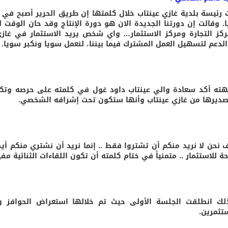
 رئيسة بلدية غازي عينتاب خلال كلمتها إن طريق الحرير أصبح في 
ا. وقالت إن دورتنا الجديدة الان هو دورة الإنتاج وقد حان الوقت
كز التجارة ومركز الاستثمار… واي شخص يريد الاستثمار في غاز
لدعم لتسهيل العمل المشترك فيما بيننا، لنعمل سويا ونكبر سويا.
ته أكد سعادة والي عينتاب داود غول في كلمته على حرصه وتكفله
صديرها من غازي عينتاب وأنها ستكون تحت إشرافه الشخصي.
 نحن لا نريد منكم أن تشتروا فقط .. إنما نريد أن نشتري منكم أيض
 للاستثمار .. متمنياً في ختام كلمته أن تكون اللقاءات الثنائية مف
لك انطلقت الجلسة الأولى حيث تم خلالها استعراض الحوافز وا
تثمرين.