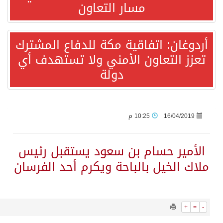
4420
0