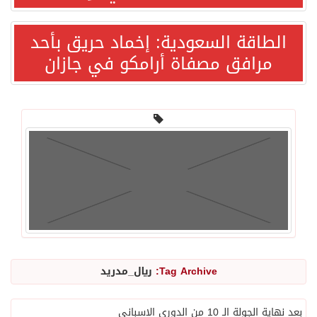
شهباز شريف: اتفاقية مكة للدفاع المشترك تمثل محطة مفصلية في مسار التعاون
الطاقة السعودية: إخماد حريق بأحد
مرافق مصفاة أرامكو في جازان
أردوغان: اتفاقية مكة للدفاع المشترك تعزز التعاون الأمني ولا تستهدف أي دولة
سمو وزير الخارجية : اتفاقية مكة تعكس الإرادة السياسية لحماية أمن المنطقة
صدور بيان مشترك لقمة مكة المكرمة للدفاع المشترك بين المملكة العربية السعودية والجمهورية التركية وجمهورية باكستان الإسلامية.
قفزة عالمية جديدة لتخصصات «الإعلام» بالأكاديمية العربية هيئة AQAS الألمانية تمنح برامج الإعلام بالأكاديمية العربية الاعتماد غير المشروط وفق المعايير الأوروبية..
بمشاركة السعودية.. اجتماع رباعي يبحث خفض التصعيد ومعالجة التحديات الأمنية الراهنة
Tag Archive:
ريال_مدريد
وزير الخارجية السعودي: جميع إجراءات إسرائيل الأحادية في أراضي فلسطين باطلة
بعد نهاية الجولة الـ 10 من الدوري الاسباني