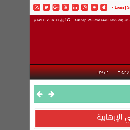
9 August 2
Sunday , 25 Safar 1448 H as
أبريل 11, 2026 , 14:11 م
تيديو
من نحن
 الإرهابية