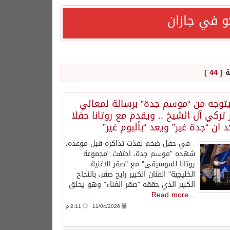
و في جازان
هورية التركية وجمهورية باكستان الإسلامية.
ة
[ 44 ]
يتوجه من “موسم جدة” برسالة لمعالي
تركي آل الشيخ .. ويقدم مع روتانا حفلا
 ان “جدة غير” ويعد “بألبوم غير”
في حفل ضخم نفذت تذاكره قبل موعده،
شهده "موسم جدة، احتفت “مجموعة
روتانا للموسيقى" مع "صقر الاغنية
الخليجية" الفنان الكبير رابح صقر، بالنجاح
الكبير الذي حققه "صقر الغناء" وهو يحلق
Read more
..
11/04/2026
2:11 م
ترك