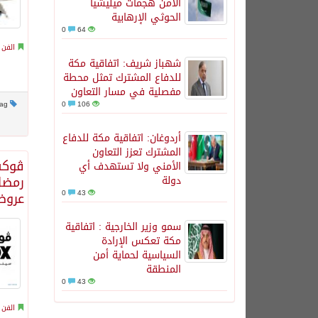
الأمن هجمات ميليشيا
الحوثي الإرهابية
0
64
الفن 
شهباز شريف: اتفاقية مكة
للدفاع المشترك تمثل محطة
مفصلية في مسار التعاون
This post has no tag
0
106
أردوغان: اتفاقية مكة للدفاع
المشترك تعزز التعاون
الأمني ولا تستهدف أي
رمضا
دولة
0
43
عروض
سمو وزير الخارجية : اتفاقية
مكة تعكس الإرادة
السياسية لحماية أمن
المنطقة
0
43
الفن 