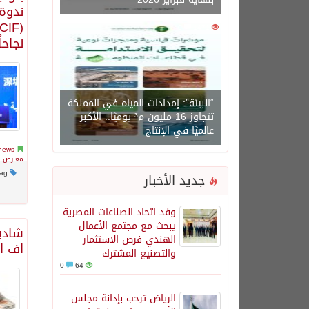
ندوة 
0
1471
نجاحا
“البيئة”: إمدادات المياه في المملكة
تتجاوز 16 مليون م³ يوميًا.. الأكبر
عالميًا في الإنتاج
news
معارض و
This post has no tag
جديد الأخبار
وفد اتحاد الصناعات المصرية
يبحث مع مجتمع الأعمال
شادية
الهندي فرص الاستثمار
اف ا
والتصنيع المشترك
0
64
الرياض ترحب بإدانة مجلس