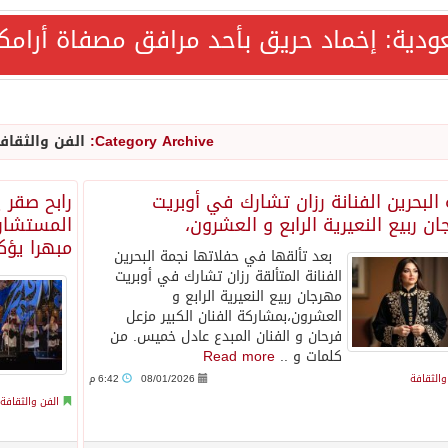
ودية: إخماد حريق بأحد مرافق مصفاة أرامك
اقية مكة تعكس الإرادة السياسية لحماية أمن المنطقة
ة المكرمة للدفاع المشترك بين المملكة العربية السعودية والجم
Category Archive:
الفن والثقاف
AQA الألمانية تمنح برامج الإعلام بالأكاديمية العربية الاعتماد غير المشروط وفق المعايير الأوروبية..
البحرين الفنانة رزان تشارك في أوبريت
رابح صقر 
ن ربيع النعيرية الرابع و العشرون،
المستشار 
ع رباعي يبحث خفض التصعيد ومعالجة التحديات الأمنية الراهنة
مبهرا يؤكد
بعد تألقها في حفلاتها نجمة البحرين
الفنانة المتألقة رزان تشارك في أوبريت
جميع إجراءات إسرائيل الأحادية في أراضي فلسطين باطلة
مهرجان ربيع النعيرية الرابع و
العشرون،بمشاركة الفنان الكبير مزعل
فرحان و الفنان المبدع عادل خميس. من
كلمات و ..
Read more
والثقافة
08/01/2026
6:42 م
الفن والثقافة
رية يبحث مع مجتمع الأعمال الهندي فرص الاستثمار والتصنيع المش