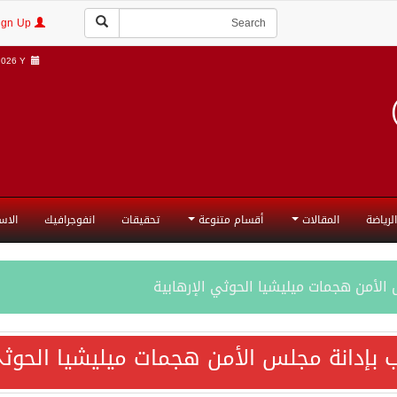
Login | Sign Up
026 Y |
الرياضة
المقالات
أقسام متنوعة
تحقيقات
انفوجرافيك
الاس
الأمن هجمات ميليشيا الحوثي الإرهابية
ة للدفاع المشترك تمثل محطة مفصلية في مسار التعاون
 بإدانة مجلس الأمن هجمات ميليشيا الحوثي
فاع المشترك تعزز التعاون الأمني ولا تستهدف أي دولة