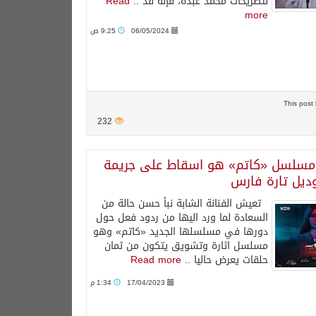
لتصريحات محمد عبده، فإنه قد ..
Read
more
06/05/2024
9:25 ص
232
 مسلسل «كاتم» هو اسقاط على جريمة
ديل تارة فارس
تعيش الفنانة الشابة نبأ حسن حالة من
السعادة لما ورد اليها من ردود فعل حول
دورها في مسلسلها الجديد «كاتم» وهو
مسلسل اثارة وتشويق يتكون من ثمان
حلقات يعرض حاليا ..
Read more
17/04/2023
1:34 م