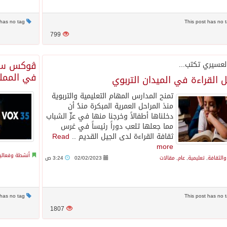
This post has no tag
799
ڤوكس سينم
لعسيري تكتب...
في المملك
ل القراءة في الميدان التربوي
تمنح المدارس المهام التعليمية والتربوية
منذ المراحل العمرية المبكرة مندُ أن
دخلناها أطفالاً وخرجنا منها في عزّ الشباب
مما جعلها تلعب دوراً رئيساً في غرس
ثقافة القراءة لدى الجيل القديم ..
Read
more
أنشطة وفعالي
والثقافة
,
تعليمية
,
عام
,
مقالات
02/02/2023
3:24 ص
This post has no tag
1807