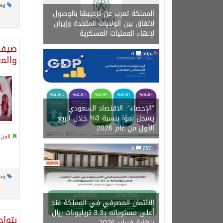
This post has no tag
المملكة تعرب عن ترحيبها بالوصول
لاتفاق بين الولايات المتحدة وإيران
لإنهاء العمليات العسكرية
صيف 
0
505
والمغ
“الإحصاء”: الاقتصاد السعودي
يسجل نموًا بنسبة 3% خلال الربع
الأول من عام 2026
الفن 
0
757
This post has no tag
الائتمان المصرفي في المملكة عند
أعلى مستوياته بـ3.3 تريليونات ريال
بنهاية فبراير 2026