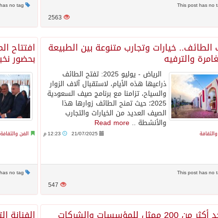
This post has no tag
2563
الطائف.. خيارات وتجارب متنوعة بين الطبيعة
افتتاح ال
امرة والترفيه
بحضور نخب
الرياض - يوليو 2025: تفتح الطائف
ذراعيها هذه الأيام، لاستقبال آلاف الزوار
والسياح، تزامنا مع برنامج صيف السعودية
2025؛ حيث تمنح الطائف زوارها هذا
الصيف العديد من الخيارات والتجارب
والأنشطة ..
Read more
والثقافة
21/07/2025
12:23 م
الفن والثقافة
This post has no tag
547
بتواجد أكثر من 200 ممثل للمؤسسات والشركات
الفنانة ال