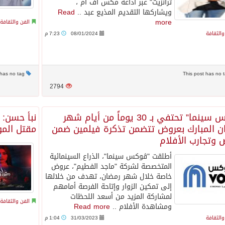
ترانزيت" عبر اذاعة مكس اف ام ،
ويشاركها التقديم المذيع عبد ..
Read
more
الفن والثقافة
والثقافة
08/01/2024
7:23 م
This post has no tag
2794
ڤوكس سينما” تحتفي بـ 30 يوماً من أيام شهر
نبأ حسن:
ن المبارك بعروض تتضمن تذكرة فيلمين ضمن
مقتل المو
 وتجارب الأفلام
أطلقت "ڤوكس سينما"، الذراع السينمائية
المتخصصة لشركة "ماجد الفطيم"، عروض
خاصة خلال شهر رمضان، تهدف من خلالها
إلى تمكين الزوار وإتاحة الفرصة أمامهم
لمشاركة المزيد من أسعد اللحظات
الفن والثقافة
ومشاهدة الأفلام ..
Read more
والثقافة
31/03/2023
1:04 م