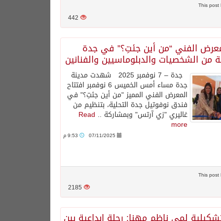
442
معرض الفني “من أين جئتِ؟” في جدة
ة من الشخصيات والدبلوماسيين والفنانين
جدة – 7 نوفمبر 2025 شهدت مدينة
جدة مساء أمس الخميس 6 نوفمبر افتتاح
المعرض الفني المميز "من أين جئتِ؟" في
فندق نوفوتيل جدة التحلية، بتنظيم من
غاليري "زي آرتس" وبمشاركة ..
Read
more
07/11/2025
9:53 م
2185
تشكيلية لمى ناظم مهنا: رحلة إبداعية بين