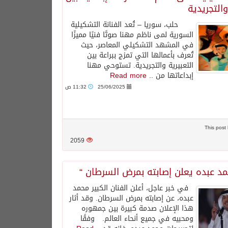
والتجريدية
حلب، سوريا – تُعد الفنانة التشكيلية
السورية لمى ناظم مهنا صوتًا فنيًا مميزًا
في المشهد التشكيلي المعاصر، حيث
تُعرف بأعمالها التي تمزج ببراعة بين
التعبيرية والتجريدية. تستوحي مهنا
إبداعاتها من ..
Read more
25/06/2025
11:32 ص
2059
مد عبده يعلن إصابته بمرض السرطان “
في خبر عاجل، أعلن الفنان الكبير محمد
عبده، عن إصابته بمرض السرطان. وقد أثار
هذا الإعلان صدمة كبيرة بين جمهوره
ومحبيه في جميع أنحاء العالم. وفقًا