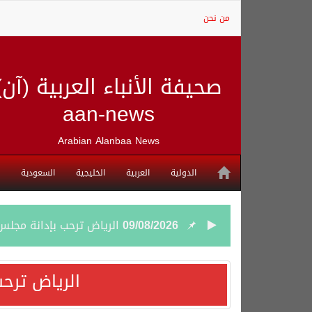
من نحن
صحيفة الأنباء العربية (آن)
aan-news
Arabian Alanbaa News
الدولية
العربية
الخليجية
السعودية
09/08/2026
الرياض ترحب بإدانة مجلس 
08/08/2026
شهباز شريف: اتفاقية مك
الرياض ترحب
08/08/2026
أردوغان: اتفاقية مكة للد