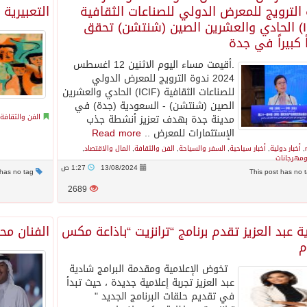
الترويج للمعرض الدولي للصناعات الثقافية
التعبيرية 
(ICIF) الحادي والعشرين الصين (شنتشن) تحقق
ً كبيراً في جدة
.أقيمت مساء اليوم الاثنين 12 اغسطس
2024 ندوة الترويج للمعرض الدولي
للصناعات الثقافية (ICIF) الحادي والعشرين
الصين (شنتشن) - السعودية (جدة) في
مدينة جدة بهدف تعزيز أنشطة جذب
الفن والثقافة
الإستثمارات للمعرض ..
Read more
,
أخبار دولية
,
أخبار سياحية
,
السفر والسياحة
,
الفن والثقافة
,
المال والاقتصاد
,
مهرجانات
13/08/2024
1:27 ص
This post has no tag
2689
 عبد العزيز تقدم برنامج “ترانزيت “باذاعة مكس
الفنان مح
م
تخوض الإعلامية ومقدمة البرامج شادية
عبد العزيز تجربة إعلامية جديدة ، حيث تبدأ
في تقديم حلقات البرنامج الجديد "