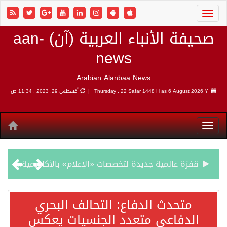
صحيفة الأنباء العربية (آن) aan-
news
Arabian Alanbaa News
6 August 2026 Y |
Thursday , 22 Safar 1448 H as
أغسطس 29, 2023 , 11:34 ص
قفزة عالمية جديدة لتخصصات «الإعلام» بالأكاديمية العربية هيئة AQAS الألمانية تمنح برامج الإعلام بالأكاديمية العربية الاعتماد غير المشروط وفق المعايير الأوروبية..
بمشاركة السعودية.. اجتماع رباعي يبحث خفض التصعيد ومعالجة التحديات الأمنية الراهنة
وزير الخارجية السعودي: جميع إجراءات إسرائيل الأحادية في أراضي فلسطين باطلة
متحدث الدفاع: التحالف البحري
الدفاعي متعدد الجنسيات يعكس
جمعية طويق تحقق 97.35% في الحوكمة وتُصنف ضمن الكيانات متناهية الكبر وتحصد شهادة الآيزو للعام الثالث على التوالي