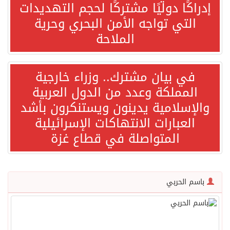
إدراكًا دوليًا مشتركًا لحجم التهديدات
التي تواجه الأمن البحري وحرية
“الفرصة الأخيرة”.. ترامب: المحادثات مع إيران جارية الآن
الملاحة
ورقة بحثية: التحالف البحري الدفاعي بقيادة الرياض يعيد صياغة مفهوم أمن البحار
في بيان مشترك.. وزراء خارجية
المملكة وعدد من الدول العربية
انطلاق المرحلة الأولى من مقابلات متطوعي كأس آسيا السعودية 2027 في الخبر
والإسلامية يدينون ويستنكرون بأشد
العبارات الانتهاكات الإسرائيلية
إعلام أميركي: مباحثات واشنطن وطهران ستركز على حرية الملاحة بهرمز
المتواصلة في قطاع غزة
ترامب: الأمير محمد بن سلمان يفضل الحوار بخصوص إيران لخفض التصعيد
باسم الحربي
السعودية لإيران: حريصون على مواصلة دورنا الإقليمي في إحلال الأمن والاستقرار