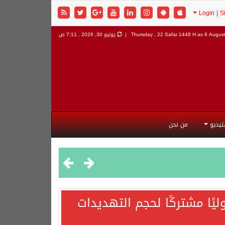
6 August
Thursday , 22 Safar 1448 H as
يونيو 30, 2026 , 7:11 ص
تيديو
من نحن
يًا مشتركًا لحجم التهديدات