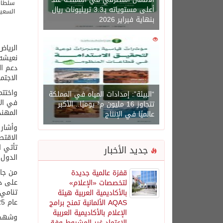
أعلى مستوياته بـ3.3 تريليونات ريال
بنهاية فبراير 2026
0
1450
نعيشه 
دعم ال
الاجتم
واختتم
“البيئة”: إمدادات المياه في المملكة
في الا
تتجاوز 16 مليون م³ يوميًا.. الأكبر
المهند
عالميًا في الإنتاج
وأشار 
الاقتص
تأتي ا
جديد الأخبار
الدول 
من جان
قفزة عالمية جديدة
على دع
لتخصصات «الإعلام»
بالأكاديمية العربية هيئة
عام 2025، محققًا نموًا بنسبة 10.4%، بما يعزز فرص بناء شراكات نوعية بين قطاعي الأعمال في البلدين.
AQAS الألمانية تمنح برامج
الإعلام بالأكاديمية العربية
الاعتماد غير المشروط وفق