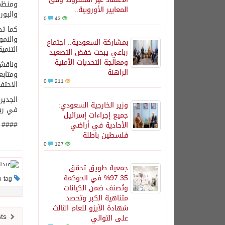
المعايير الأوروبية..
والبورصات التركية (B
0
43
كما تض
والنمو
بمشاركة السعودية.. اجتماع
التنمي
رباعي يبحث خفض التصعيد
ومعالجة التحديات الأمنية
وناقش 
الراهنة
ومتابع
0
211
الاحتفا
وزير الخارجية السعودي:
في ربط
جميع إجراءات إسرائيل
####
الأحادية في أراضي
فلسطين باطلة
0
127
جمعية طويق تحقق
97.35% في الحوكمة
This post has no tag
وتُصنف ضمن الكيانات
متناهية الكبر وتحصد
شهادة الآيزو للعام الثالث
Newer posts
على التوالي