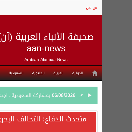
من نحن
صحيفة الأنباء العربية (آن)
aan-news
Arabian Alanbaa News
الدولية
العربية
الخليجية
السعودية
06/08/2026
بمشاركة السعودية.. اجتما
05/08/2026
وزير الخارجية السعودي: 
متحدث الدفاع: التحالف البحر
05/08/2026
جمعية طويق تحقق 97.35% في الحوكمة وتُصنف ضمن الكيانات متناهية الكبر وتحصد شهادة الآيزو للعام الثالث على التوالي