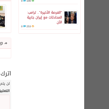
0
106
“الفرصة الأخيرة”.. ترامب:
المحادثات مع إيران جارية
الآن
0
253
Share and follow up
اترك 
لن يتم 
التعلي