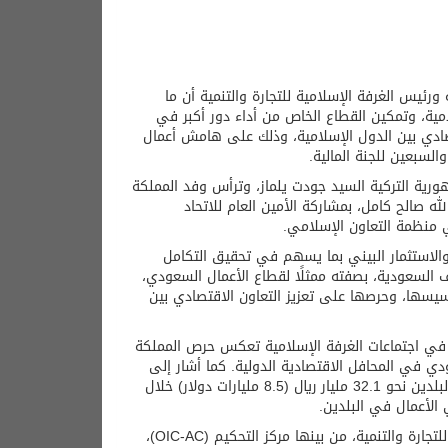
لسعودية ورئيس الغرفة الإسلامية للتجارة والتنمية أن ما
مية، وتمكين القطاع الخاص من أداء دور أكبر في
تصادي بين الدول الإسلامية، وذلك على هامش أعمال
والسبعين للجنة المالية.
هورية التركية السيد جودت يلماز، وترأس وفد المملكة
ه صالح كامل، بمشاركة الأمين العام للاتحاد
 منظمة التعاون الإسلامي.
والاستثمار البيني بما يسهم في تحقيق التكامل
 السعودية، بصفته ممثلًا لقطاع الأعمال السعودي،
 تأسيسها، وحرصها على تعزيز التعاون الاقتصادي بين
د في اجتماعات الغرفة الإسلامية تعكس حرص المملكة
ي في المحافل الاقتصادية الدولية. كما أشار إلى
تنامي العلاقات الاقتصادية بين المملكة وتركيا، حيث بلغ حجم التبادل التجاري بين البلدين نحو 32.1 مليار ريال (8.5 مليارات دولار) خلال
وشهدت الاجتماعات استعراض عدد من المبادرات والبرامج التابعة للغرفة الإسلامية للتجارة والتنمية، من بينها مركز التحكيم (OIC-AC)،