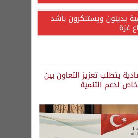
مية يدينون ويستنكرون بأشد
ع غزة
دية يتطلب تعزيز التعاون بين
خاص لدعم التنمية