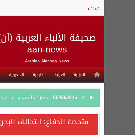
من نحن
صحيفة الأنباء العربية (آن)
aan-news
Arabian Alanbaa News
الدولية
العربية
الخليجية
السعودية
06/08/2026
بمشاركة السعودية.. اجتما
05/08/2026
وزير الخارجية السعودي: 
متحدث الدفاع: التحالف البحر
05/08/2026
جمعية طويق تحقق 97.35% في الحوكمة وتُصنف ضمن الكيانات متناهية الكبر وتحصد شهادة الآيزو للعام الثالث على التوالي