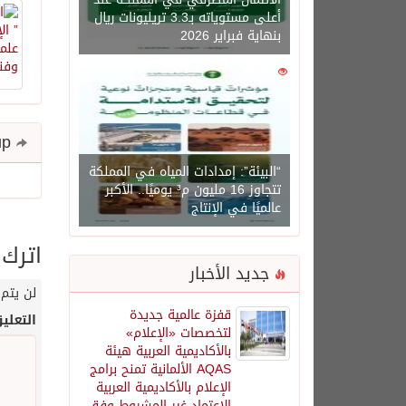
أعلى مستوياته بـ3.3 تريليونات ريال
بنهاية فبراير 2026
0
1450
Share and follow up
“البيئة”: إمدادات المياه في المملكة
تتجاوز 16 مليون م³ يوميًا.. الأكبر
عالميًا في الإنتاج
اترك 
جديد الأخبار
لن يتم 
قفزة عالمية جديدة
التعلي
لتخصصات «الإعلام»
بالأكاديمية العربية هيئة
AQAS الألمانية تمنح برامج
الإعلام بالأكاديمية العربية
الاعتماد غير المشروط وفق