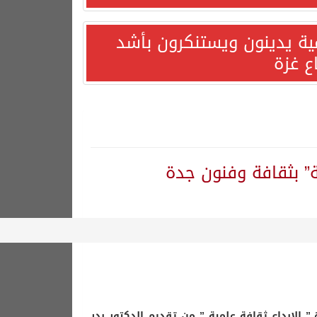
مية يدينون ويستنكرون بأشد
ع غزة
ة” بثقافة وفنون جدة
ثقافة والفنون بجدة مساء الأربعاء 2019/5/15 محاضرة ” الإبداع ثقافة علمية ” من تقديم الدكتور بدر