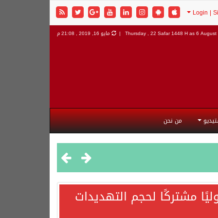
6 August 
Thursday , 22 Safar 1448 H as
مايو 16, 2019 , 21:08 م
تيديو
من نحن
يًا مشتركًا لحجم التهديدات