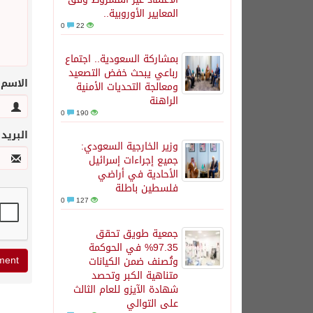
المعايير الأوروبية..
0
22
بمشاركة السعودية.. اجتماع
رباعي يبحث خفض التصعيد
الاسم
ومعالجة التحديات الأمنية
الراهنة
0
190
البريد
وزير الخارجية السعودي:
جميع إجراءات إسرائيل
الأحادية في أراضي
فلسطين باطلة
0
127
جمعية طويق تحقق
97.35% في الحوكمة
وتُصنف ضمن الكيانات
متناهية الكبر وتحصد
شهادة الآيزو للعام الثالث
على التوالي