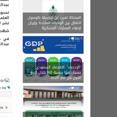
عبدال
تمحور
المملكة تعرب عن ترحيبها بالوصول
العلم
لاتفاق بين الولايات المتحدة وإيران
نشر ا
لإنهاء العمليات العسكرية
شهدت 
في خت
0
505
عبدال
“الإحصاء”: الاقتصاد السعودي
يسجل نموًا بنسبة 3% خلال الربع
الأول من عام 2026
This post has no tag
0
757
Newer posts
الائتمان المصرفي في المملكة عند