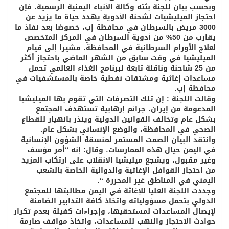
وبحسب بيان للجنة بثته وكالة الأنباء اليمنية الرسمية، فإن
احتجاز الميليشيات لشحنة الأدوية يهدد حياة ما يزيد عن
3000 مريض بالسرطان في محافظة إب، خصوصًا بعد نفاذ ما
يقارب من 50% من أدوية السرطان في المركز المتخصص
لعلاج الأورام السرطانية في المحافظة، مشيرا إلى قيام
الميليشيا في وقت سابق من الشهر الماضي باحتجاز أكثر
من 25 شاحنة وناقلة تابعة لبرنامج الغذاء العالمي تحمل
مساعدات إغاثية ومشتقات نفطية خاصة بالمستشفيات في
محافظة إب.
وقالت اللجنة : إن تلك التصرفات التي تقوم بها الميليشيا
المدعومة من إيران، جرائم إرهابية تستهدف المجتمع
بشكل عام وتخالف القوانين الدولية وينذر بانهيار للقطاع
الصحي في المحافظة، والوضع الإنساني بشكل عام.
وانتقد البيان الصمت المستمر لمنسقة الشؤون الإنسانية
في اليمن حيال هذه الممارسات، وقال: إنه “أمر مؤسف
وغير مقبول، ويشجع ميليشيا الانقلاب على ارتكاب المزيد
من احتجاز القوافل الإغاثية والدوائية الخاصة بالشعب
اليمني في المناطق غير المحررة “.
وجددت اللجنة العليا للإغاثة في اليمن مطالبتها للمجتمع
الدولي بتحمل مسؤولياته واتخاذ كافة التدابير الضامنة
لإيصال المساعدات لمستحقيها، وإجراءات كفيلة بعدم تكرار
حوادث الاحتجاز والنهب للمساعدات، واتخاذ مواقف صارمة