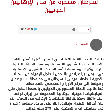
السرطان محتجزة من قبل الإرهابيين
الحوثيين
664
0
+
=
-
السيد خاطر
طالبت اللجنة العليا للإغاثة في اليمن وكيل الأمين العام
للأمم المتحدة للشؤون الإنسانية ومنسق الإغاثة الطارئة
مارك لوكوك، ومنسقة الأمم المتحدة للشؤون الإنسانية
في اليمن ليزا غراندي بالتدخل العاجل للإفراج عن شحنات
الأدوية الخاصة بمرضى السرطان في محافظة إب، وضمان
وصولها الى مركز الأورام المتخصص بالمحافظة.
كما طالبت اللجنة المسؤولين الدوليين بالضغط العاجل على
الميليشيات الحوثية الإرهابية المدعومة من إيران لوقف
اعتداءاتها ومضايقاتها للمنظمات الإغاثية في اليمن، التي
كان آخرها الاعتداء وإطلاق النار على فريق منظمة ( كير )
في محافظة إب والاستيلاء على 279 سلة غذائية.