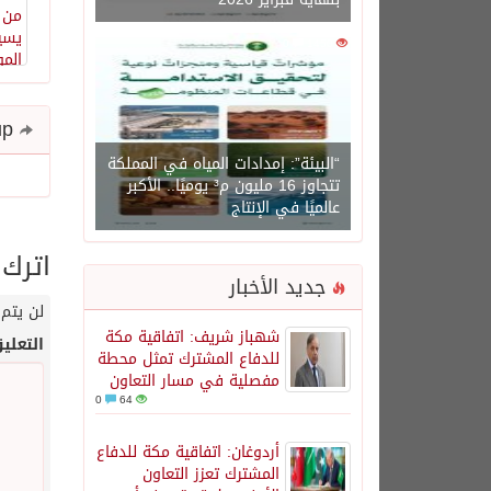
0
1450
Share and follow up
“البيئة”: إمدادات المياه في المملكة
تتجاوز 16 مليون م³ يوميًا.. الأكبر
عالميًا في الإنتاج
اترك 
جديد الأخبار
لن يتم 
شهباز شريف: اتفاقية مكة
التعلي
للدفاع المشترك تمثل محطة
مفصلية في مسار التعاون
0
64
أردوغان: اتفاقية مكة للدفاع
المشترك تعزز التعاون