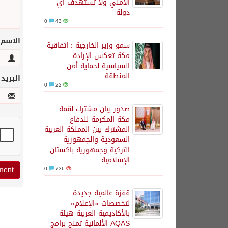
الأمني ولا تستهدف أي
دولة
0
43
الاسم
سمو وزير الخارجية : اتفاقية
مكة تعكس الإرادة
السياسية لحماية أمن
المنطقة
البريد
0
22
صدور بيان مشترك لقمة
مكة المكرمة للدفاع
المشترك بين المملكة العربية
السعودية والجمهورية
التركية وجمهورية باكستان
الإسلامية.
0
736
قفزة عالمية جديدة
لتخصصات «الإعلام»
بالأكاديمية العربية هيئة
AQAS الألمانية تمنح برامج