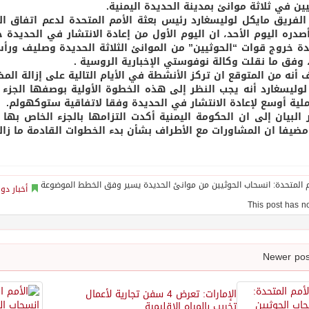
يين في ثلاثة موانئ بمدينة الحديدة اليمنية.
الفريق مايكل لوليسغارد رئيس بعثة الأمم المتحدة لدعم اتفاق ا
أصدره اليوم الأحد، ان اليوم الأول من إعادة الانتشار في الحديد
دة خروج قوات “الحوثيين” من الموانئ الثلاثة الحديدة وصليف و
 وفق ما نقلت وكالة نوفوستي الإخبارية الروسية .
 أنه من المتوقع ان تركز الأنشطة في الأيام التالية على إزالة المظ
لوليسغارد أنه يجب النظر إلى هذه الخطوة الأولية بوصفها الجزء 
لية أوسع لإعادة الانتشار في الحديدة وفقا لاتفاقية ستوكهولم.
 البيان إلى ان الحكومة اليمنية أكدت التزامها بالجزء الخاص بها 
مضيفا ان المشاورات مع الأطراف بشأن بدء الخطوات القادمة ما زا
أخبار دو
الإمارات: تعرض 4 سفن تجارية لأعمال
تخريب بالمياه الإقليمية