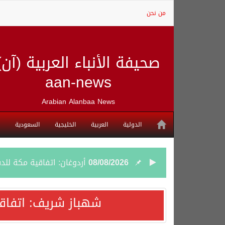
من نحن
صحيفة الأنباء العربية (آن)
aan-news
Arabian Alanbaa News
الدولية
العربية
الخليجية
السعودية
08/08/2026
أردوغان: اتفاقية مكة للد
08/08/2026
سمو وزير الخارجية : اتف
شهباز شريف: اتفاق
07/08/2026
صدور بيان مشترك لقمة مك