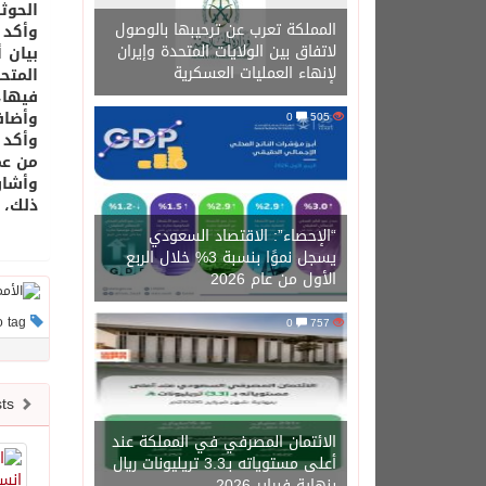
الحوث
المملكة تعرب عن ترحيبها بالوصول
وأكد 
لاتفاق بين الولايات المتحدة وإيران
بيان 
لإنهاء العمليات العسكرية
المتح
فيها،
وأضاف
0
505
وأكد 
من عم
وأشار
ذلك، 
“الإحصاء”: الاقتصاد السعودي
يسجل نموًا بنسبة 3% خلال الربع
الأول من عام 2026
This post has no tag
0
757
Newer posts
الائتمان المصرفي في المملكة عند
أعلى مستوياته بـ3.3 تريليونات ريال
بنهاية فبراير 2026