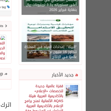
أعلى مستوياته بـ3.3 تريليونات ريال
This post has no tag
بنهاية فبراير 2026
0
1450
Newer posts
“البيئة”: إمدادات المياه في المملكة
تتجاوز 16 مليون م³ يوميًا.. الأكبر
عالميًا في الإنتاج
Share and follow up
جديد الأخبار
قفزة عالمية جديدة
لتخصصات «الإعلام»
بالأكاديمية العربية هيئة
AQAS الألمانية تمنح برامج
اترك 
الإعلام بالأكاديمية العربية
الاعتماد غير المشروط وفق