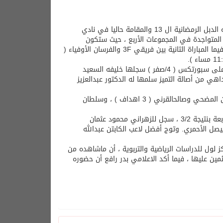
يختتم السبت الخامس من رمضان المبارك الدور التمهيدي من بطولة الفقيد عبدالله الدبل الرمضانية ال 13 والمقامة حاليا في نادي
بين بعض الفرق المتواجدة في المجموعات الأربع ، حيث ستكون
المواجهة الأولى اليوم بين فريقي باطوق وشركة المطاحن الرابعة ( 10 مساء ) ، فيما المباراة الثانية بين فريقي 3F والفرسان الأوفياء (
وكانت مباريات الدورة قد تواصلت مساء يوم الخميس الماضي بانتصار أصالة التميز على سبورتكس ( 4/صفر ) سجلها خليفه السعيد
 من أصالة التميز سلمها له الدكتور عبدالعزيز
وفي المباراة الثانية تجاوزTHE TOWN فريق تمكين بنتيجة 6/1 ، سجلها عبدالرحمن المضحي وصالحالقرني ( 3 اهداف ) ، وسلطان
وفي المباراة الأخيرة الأقوى تجاوز فريق شركة الزهراني فريق شركة المطاحن الرابعة بنتيجة 3/2 ، سجل للزهراني محمود عثمان
صل الأحمري. وتوج أفضل لاعب الكابتن عبدالله
لول للدراسات الرياضية والتربوية ، أن ماشاهده من
مين عليها ، فيما أكد الاعلامي بدر رافع أن حضوره