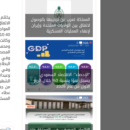
المملكة تعرب عن ترحيبها بالوصول
لاتفاق بين الولايات المتحدة وإيران
لإنهاء العمليات العسكرية
10:40 مساء ) ، فيما اللقاء الثالث والأخير بين فريقي سبورتكس وشباب الخبر ( 11:20 مساء 
0
505
ومحمد 
المصط
البطاح
“الإحصاء”: الاقتصاد السعودي
وعبدال
يسجل نموًا بنسبة 3% خلال الربع
الشهري
الأول من عام 2026
من جهت
عطاء و
المستم
0
757
الائتمان المصرفي في المملكة عند