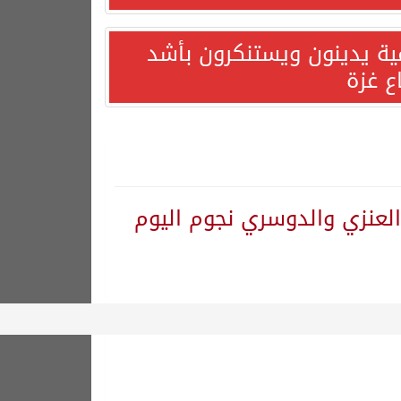
مية يدينون ويستنكرون بأشد
ع غزة
العنزي والدوسري نجوم اليوم