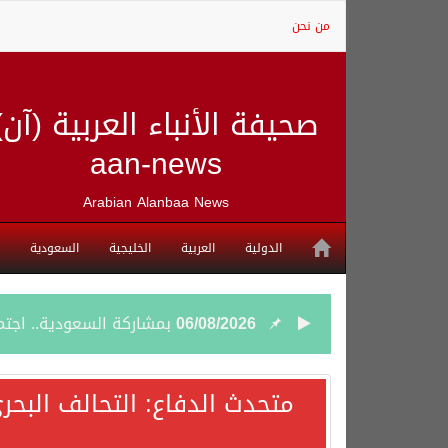
من نحن
صحيفة الأنباء العربية (آن)
aan-news
Arabian Alanbaa News
الدولية
العربية
الخليجية
السعودية
06/08/2026
بمشاركة السعودية.. اجتما
05/08/2026
وزير الخارجية السعودي: 
متحدث الدفاع: التحالف البحر
05/08/2026
جمعية طويق تحقق 97.35% في الحوكمة وتُصنف ضمن الكيانات متناهية الكبر وتحصد شهادة الآيزو للعام الثالث على التوالي