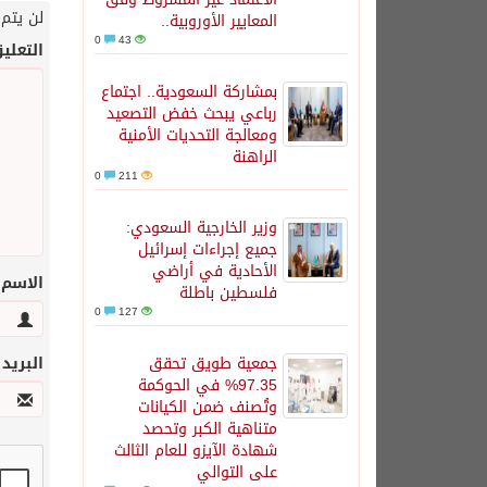
لن يتم 
المعايير الأوروبية..
0
43
التعلي
بمشاركة السعودية.. اجتماع
رباعي يبحث خفض التصعيد
ومعالجة التحديات الأمنية
الراهنة
0
211
وزير الخارجية السعودي:
جميع إجراءات إسرائيل
الأحادية في أراضي
الاسم
فلسطين باطلة
0
127
جمعية طويق تحقق
البريد
97.35% في الحوكمة
وتُصنف ضمن الكيانات
متناهية الكبر وتحصد
شهادة الآيزو للعام الثالث
على التوالي