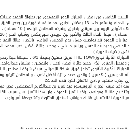
الاتفاق بالدمام وتستمر حتى 13 رمضان الجاري بعد منافسة قوية 
).
الداهي وعبدالله الحسن وياسر حسني ، وحصد جائزة أفضل لاعب محمد الداهي
فى ( ضيف الدورة ).
 وفيصل العنزي الذي حصد جائزة أفضل لاعب ، ولتمكين : مشعل عبدالواحد.
له الدوسري ( هدفين ) والذي حصد جائزة أفضل لاعب ، وللمطاحن تايقو وفي
 مدرب منتخبنا ونادي الاتفاق لكرة قدم الصالات.
ه أكد ضيف الدورة البروفيسور عبدالعزيز بن عبدالكريم المصطفى مدير مركز 
تنظيم واثارة ومواهب يؤكد التميز للدورة ، وان هذا التميز ليس بغريب للقائ
ر للدورة لقناعته بان هناك مواهب تستحق المتابعة وتشجيعها أمر واجب.