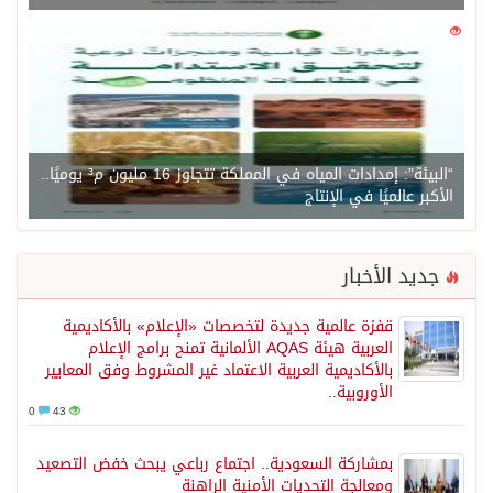
0
1450
“البيئة”: إمدادات المياه في المملكة تتجاوز 16 مليون م³ يوميًا..
الأكبر عالميًا في الإنتاج
جديد الأخبار
قفزة عالمية جديدة لتخصصات «الإعلام» بالأكاديمية
العربية هيئة AQAS الألمانية تمنح برامج الإعلام
بالأكاديمية العربية الاعتماد غير المشروط وفق المعايير
الأوروبية..
0
43
بمشاركة السعودية.. اجتماع رباعي يبحث خفض التصعيد
ومعالجة التحديات الأمنية الراهنة