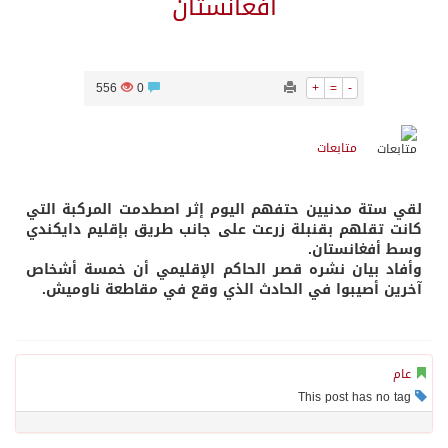
أفغانستان
556
0
+
=
-
متابعات
لقي ستة مدنيين حتفهم اليوم إثر اصطدمت المركبة التي
كانت تقلهم بقنبلة زرعت على جانب طريق بإقليم دايكندي
وسط أفغانستان.
وأفاد بيان نشره قصر الحاكم الإقليمي أن خمسة أشخاص
آخرين أصيبوا في الحادث الذي وقع في مقاطعة ناوميش.
عام
This post has no tag