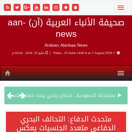
صحيفة الأنباء العربية (آن) aan-
news
Arabian Alanbaa News
7 August 2026 Y |
Friday , 23 Safar 1448 H as
مايو 10, 2019 , 18:40 م
بمشاركة السعودية.. اجتماع رباعي يبحث خفض التصعيد ومعالجة التحديات الأمنية الراهنة
وزير الخارجية السعودي: جميع إجراءات إسرائيل الأحادية في أراضي فلسطين باطلة
متحدث الدفاع: التحالف البحري
الدفاعي متعدد الجنسيات يعكس
جمعية طويق تحقق 97.35% في الحوكمة وتُصنف ضمن الكيانات متناهية الكبر وتحصد شهادة الآيزو للعام الثالث على التوالي