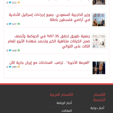
0
211
وزير الخارجية السعودي: جميع إجراءات إسرائيل الأحادية
في أراضي فلسطين باطلة
0
127
جمعية طويق تحقق 97.35% في الحوكمة وتُصنف
ضمن الكيانات متناهية الكبر وتحصد شهادة الآيزو للعام
الثالث على التوالي
0
106
“الفرصة الأخيرة”.. ترامب: المحادثات مع إيران جارية الآن
0
295
الأقسام
الأقسام الفرعية
الرئيسية
أخبار الرياضة
أخبار دولية
المقالات