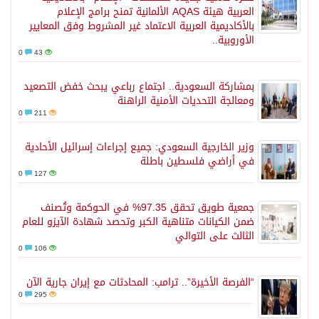
العربية هيئة AQAS الألمانية تمنح برامج الإعلام
بالأكاديمية العربية الاعتماد غير المشروط وفق المعايير
الأوروبية..
0
43
بمشاركة السعودية.. اجتماع رباعي يبحث خفض التصعيد
ومعالجة التحديات الأمنية الراهنة
0
211
وزير الخارجية السعودي: جميع إجراءات إسرائيل الأحادية
في أراضي فلسطين باطلة
0
127
جمعية طويق تحقق 97.35% في الحوكمة وتُصنف
ضمن الكيانات متناهية الكبر وتحصد شهادة الآيزو للعام
الثالث على التوالي
0
106
“الفرصة الأخيرة”.. ترامب: المحادثات مع إيران جارية الآن
0
295