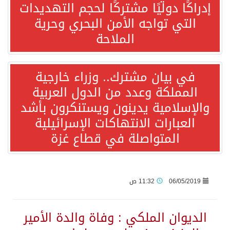
إدراكًا دوليًا مشتركًا لحجم التهديدات
التي تواجه الأمن البحري وحرية
“الفرصة الأخيرة”.. ترامب: المحادثات مع إيران جارية الآن
الملاحة
ورقة بحثية: التحالف البحري الدفاعي بقيادة الرياض يعيد صياغة مفهوم أمن البحار
في بيان مشترك.. وزراء خارجية
المملكة وعدد من الدول العربية
انطلاق المرحلة الأولى من مقابلات متطوعي كأس آسيا السعودية 2027 في الخبر
والإسلامية يدينون ويستنكرون بأشد
العبارات الانتهاكات الإسرائيلية
إعلام أميركي: مباحثات واشنطن وطهران ستركز على حرية الملاحة بهرمز
المتواصلة في قطاع غزة
ترامب: الأمير محمد بن سلمان يفضل الحوار بخصوص إيران لخفض التصعيد
السعودية لإيران: حريصون على مواصلة دورنا الإقليمي في إحلال الأمن والاستقرار
06/05/2019
11:32 ص
قفزة عالمية جديدة لتخصصات «الإعلام» بالأكاديمية العربية هيئة AQAS الألمانية تمنح برامج الإعلام بالأكاديمية العربية الاعتماد غير المشروط وفق المعايير الأوروبية..
الديوان الملكي : وفاة والدة الأمير