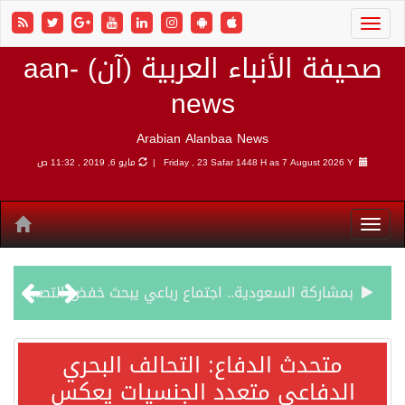
صحيفة الأنباء العربية (آن) aan-
news
Arabian Alanbaa News
7 August 2026 Y |
Friday , 23 Safar 1448 H as
مايو 6, 2019 , 11:32 ص
بمشاركة السعودية.. اجتماع رباعي يبحث خفض التصعيد ومعالجة التحديات الأمنية الراهنة
وزير الخارجية السعودي: جميع إجراءات إسرائيل الأحادية في أراضي فلسطين باطلة
متحدث الدفاع: التحالف البحري
الدفاعي متعدد الجنسيات يعكس
جمعية طويق تحقق 97.35% في الحوكمة وتُصنف ضمن الكيانات متناهية الكبر وتحصد شهادة الآيزو للعام الثالث على التوالي