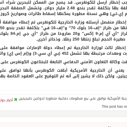
ب إخطار أرسل للكونغرس، قد يصبح من الممكن للبحرين شراء أنظ
 إي-تي) وهي نسخة مطورة يمكنها إسقاط طائرات وصواريخ كروز.
خطار منفصل أرسلته وزارة الخارجية للكونغرس تم إعطاء موافقة أ
رة الحجم تبلغ زنتها 250 رطلا، وذخائر أخرى.
ات مرتبطة بها تشمل 452 (بي أي سي-3) و(إم إس إي) والمعدات المرتبطة بها.
ت وكالة التعاون الأمني الدفاعي التابعة للبنتاغون الكونغرس على
يعني أن الخارجية الأمريكية أبلغت الكونغرس بأنها توافق على
جيتين، ولكن ذلك لا يشير إلى أنه تم التوقيع على العقود الخاصة به
أخبار دول