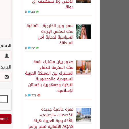
الأمني ولا تستهدف أي
دولة
0
43
سمو وزير الخارجية : اتفاقية
مكة تعكس الإرادة
السياسية لحماية أمن
المنطقة
الاسم
0
22
صدور بيان مشترك لقمة
البريد
مكة المكرمة للدفاع
المشترك بين المملكة العربية
السعودية والجمهورية
التركية وجمهورية باكستان
الإسلامية.
0
778
قفزة عالمية جديدة
لتخصصات «الإعلام»
بالأكاديمية العربية هيئة
AQAS الألمانية تمنح برامج