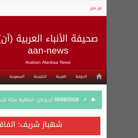
من نحن
صحيفة الأنباء العربية (آن)
aan-news
Arabian Alanbaa News
الدولية
العربية
الخليجية
السعودية
08/08/2026
أردوغان: اتفاقية مكة للد
08/08/2026
سمو وزير الخارجية : اتف
شهباز شريف: اتفاق
07/08/2026
صدور بيان مشترك لقمة مك