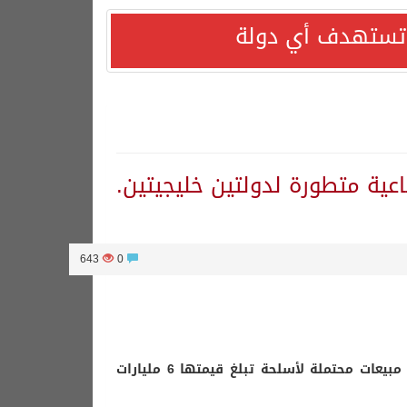
ا تستهدف أي دولة
عية متطورة لدولتين خليجيتين.
643
0
قال مسؤولون في البنتاغون إن “وزارة الخارجية الأمريكية وافقت على مبيعات محتملة لأسلحة تبلغ قيمتها 6 مليارات