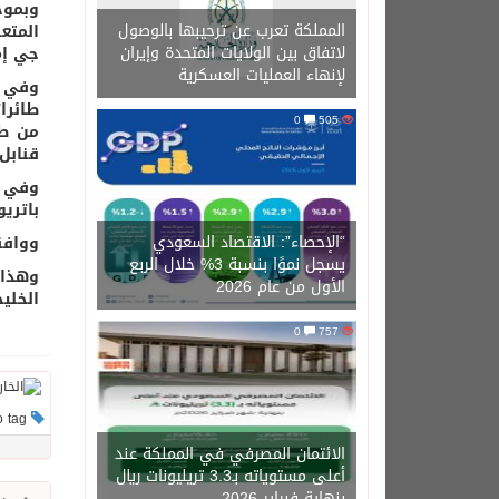
وبموج
المملكة تعرب عن ترحيبها بالوصول
لاتفاق بين الولايات المتحدة وإيران
جي إم
لإنهاء العمليات العسكرية
وفي إ
0
505
قنابل صغي
باتريوت ومعد
“الإحصاء”: الاقتصاد السعودي
ووافق
يسجل نموًا بنسبة 3% خلال الربع
وهذا 
الأول من عام 2026
الخلي
0
757
This post has no tag
الائتمان المصرفي في المملكة عند
أعلى مستوياته بـ3.3 تريليونات ريال
بنهاية فبراير 2026