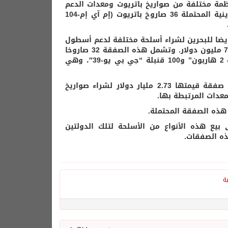
مة مختلفة من صواريخ باتريوت ومعدات الدعم
المتعلقة بها بتكلفة تقدر بنحو 2.48 مليار دولار، وتشمل الصفقة البحرينية المحتملة 36 صاروخ باتريوت (إم آي إم-104
يضا للبحرين لشراء أسلحة مختلفة لدعم أسطول
طائراتها من طراز “إف-16 بلوك 70″ و”إف-16 في” بتكلفة تقدر بنحو 750 مليون دولار. وتشمل هذه الصفقة 32 صاروخا
من طراز “أي آي إم-9 إكس” و20 صاروخا من طراز “أي جي إم-84 بلوك 2 هاربون” و100 قنبلة “جي بي يو-39″، وهي
وفي إخطار ثالث لوزارة الخارجية تم إعطاء دولة الإمارات موافقة على صفقة قيمتها 2.73 مليار دولار لشراء صواريخ
 هذه الصفقة المحتملة.
 بيع هذه الأنواع من الأسلحة لتلك الدولتين
ذه الصفقات.
ية