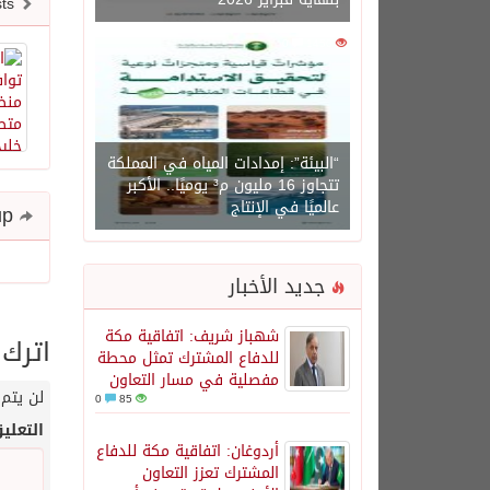
Newer posts
0
1450
“البيئة”: إمدادات المياه في المملكة
تتجاوز 16 مليون م³ يوميًا.. الأكبر
عالميًا في الإنتاج
Share and follow up
جديد الأخبار
شهباز شريف: اتفاقية مكة
اترك 
للدفاع المشترك تمثل محطة
مفصلية في مسار التعاون
لن يتم 
0
85
التعلي
أردوغان: اتفاقية مكة للدفاع
المشترك تعزز التعاون