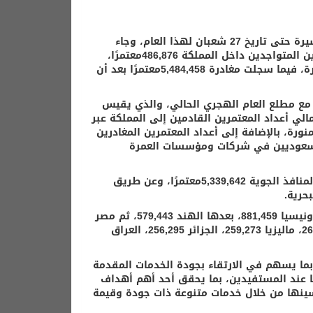
سجلت الإحصاءات التراكمية لمؤشر العمرة الأسبوعي، إصدار6,571,997 تأشيرة حتى تاريخ 27 شعبان لهذا العام، وجاء
مجموع القادمين إلى المملكة 5,971,334معتمرًا، في حين بلغ عدد المعتمرين المتواجدين داخل المملكة 486,876معتمرًا،
منهم 339,970 في مكة المكرمة، بينما يتواجد 146,906 في المدينة المنورة، فيما سجلت مغادرة 5,484,458معتمرًا بعد أن
 مع مطلع العام الهجري الحالي، والذي يقيس
ي أعداد المعتمرين القادمين إلى المملكة عبر
نورة، بالإضافة إلى أعداد المعتمرين المغادرين
 السعوديين في شركات ومؤسسات العمرة
وصول المعتمرين إلى المملكة توزع بين ثلاث وسائل نقل، حيث وصل عبر المنافذ الجوية 5,339,642معتمرًا، وعن طريق
أما أكثر الجنسيات قدوما فكانت وبالترتيب: باكستان 1,353,625، تليها إندونيسيا 881,459، بعدها الهند 579,443، ثم مصر
405,750، وتركيا خامسا 279,038معتمرًا. وتأتي بعدها كل من: اليمن 267,132، ماليزيا 259,273، الجزائر 256,295، العراق
ما يسهم في الارتقاء بجودة الخدمات المقدمة
 عند المستفيدين، بما يحقق أحد أهم أهداف
تجربة المعتمر وتحسينها من خلال خدمات متنوعة ذات جودة وقيمة