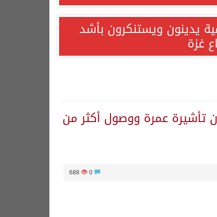
مية يدينون ويستنكرون بأشد
ع غزة
رة الأسبوعي: إصدار أكثر من 6.5مليون تأشيرة عمرة ووصول أكثر من
688
0