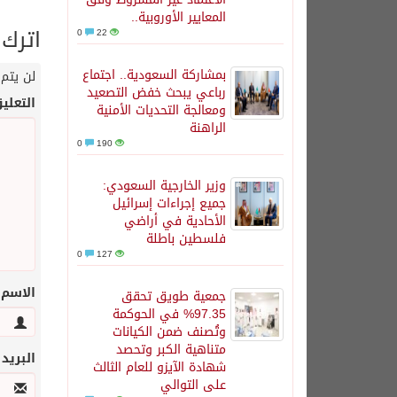
المعايير الأوروبية..
اترك 
0
22
بمشاركة السعودية.. اجتماع
لن يتم 
رباعي يبحث خفض التصعيد
التعلي
ومعالجة التحديات الأمنية
الراهنة
0
190
وزير الخارجية السعودي:
جميع إجراءات إسرائيل
الأحادية في أراضي
فلسطين باطلة
0
127
الاسم
جمعية طويق تحقق
97.35% في الحوكمة
وتُصنف ضمن الكيانات
متناهية الكبر وتحصد
البريد
شهادة الآيزو للعام الثالث
على التوالي