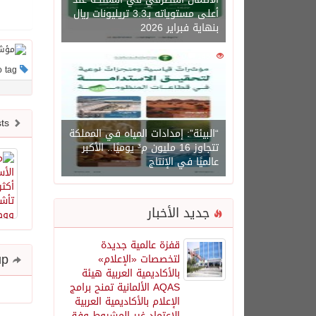
أعلى مستوياته بـ3.3 تريليونات ريال
بنهاية فبراير 2026
0
1450
This post has no tag
Newer posts
“البيئة”: إمدادات المياه في المملكة
تتجاوز 16 مليون م³ يوميًا.. الأكبر
عالميًا في الإنتاج
جديد الأخبار
قفزة عالمية جديدة
Share and follow up
لتخصصات «الإعلام»
بالأكاديمية العربية هيئة
AQAS الألمانية تمنح برامج
الإعلام بالأكاديمية العربية
الاعتماد غير المشروط وفق