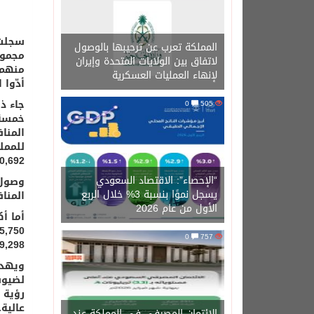
المملكة تعرب عن ترحيبها بالوصول
لاتفاق بين الولايات المتحدة وإيران
لإنهاء العمليات العسكرية
أدّوا 
جاء ذ
0
505
خمسة 
المنا
للممل
10,692موظفا، منهم 8,843من الذكور، و1,849
“الإحصاء”: الاقتصاد السعودي
يسجل نموًا بنسبة 3% خلال الربع
المنافذ البرية 553,536 معتمر
الأول من عام 2026
0
757
219,298، الأردن .
ويهدف
لضيوف
عالية.
الائتمان المصرفي في المملكة عند