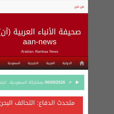
من نحن
صحيفة الأنباء العربية (آن)
aan-news
Arabian Alanbaa News
الدولية
العربية
الخليجية
السعودية
06/08/2026
بمشاركة السعودية.. اجتما
05/08/2026
وزير الخارجية السعودي: 
متحدث الدفاع: التحالف البحر
05/08/2026
جمعية طويق تحقق 97.35% في الحوكمة وتُصنف ضمن الكيانات متناهية الكبر وتحصد شهادة الآيزو للعام الثالث على التوالي