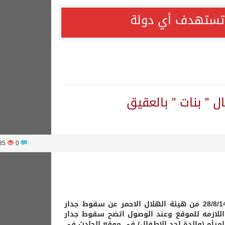
ا تستهدف أي دولة
3535
0
تبلغنا في تمام الساعه 10:56 من مساء هذا اليوم الجمعه الموافق 28/8/1440 من هيئة الهلال الاحمر عن سقوط جدار
اللازمه للموقع وعند الوصول اتضح سقوط جدار
ر على 3 اطفال (بنات) مع وجود امرأه (والدة احد الاطفال) في موقع الحادث في