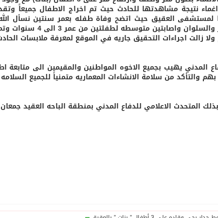
اغماء نتيجة مشاهدتها للحادث حيث تم اخراج الاطفال جميعاً وتقد
 لمستشفى العقيق حيث اتضح وفاة طفله بعمر سنتين نسأل الله ا
الصبر والسلوان واصابت
م ولا زالت اجراءات التحقيق جاريه في الموقع لمعرفة ملابسات الحادث
اع المدني يهيب بجميع الاخوه المواطنين والمقيمين الى متابعة ا
بهم والتأكد من سلامة الانشاءات المعماريه متمنياً للجميع السلامه 
ذلك المتحدث الاعلامي للدفاع المدني بمنطقة الباحه العقيد جمعان