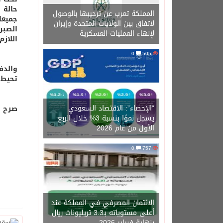
حالة 
المملكة تعرب عن ترحيبها بالوصول
جميعا
لاتفاق بين الولايات المتحدة وإيران
لإنهاء العمليات العسكرية
اللاز
0
505
والدف
تحيط 
“الإحصاء”: الاقتصاد السعودي
صرح ب
يسجل نموًا بنسبة 3% خلال الربع
الأول من عام 2026
0
757
الائتمان المصرفي في المملكة عند
أعلى مستوياته بـ3.3 تريليونات ريال
بنهاية فبراير 2026