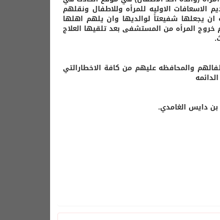
يم الاسعافات الاوليه للمرأه وللاطفال ونقلهم
ن يجعلها شفيعتاً لوالديها وان يلهم اهلها
ين متوسطه لطفلتين من عمر 3 الى 4 سنوات وتم خروج المرأه من المستشفى بعد تلقيها العلاج
.
طفالهم والمحافظه عليهم من كافة الاخطارالتي
الدائمه
 بن دايس الغامدي.