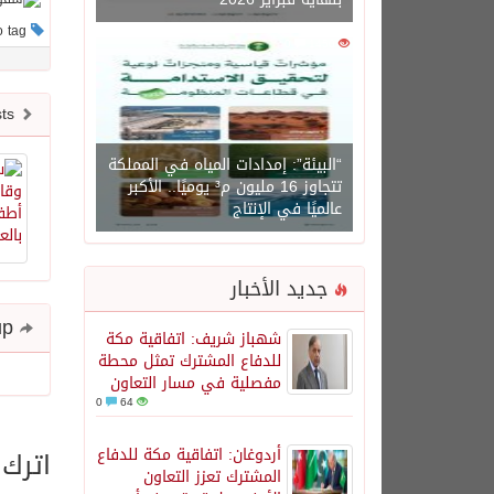
This post has no tag
0
1450
Newer posts
“البيئة”: إمدادات المياه في المملكة
تتجاوز 16 مليون م³ يوميًا.. الأكبر
عالميًا في الإنتاج
جديد الأخبار
Share and follow up
شهباز شريف: اتفاقية مكة
للدفاع المشترك تمثل محطة
مفصلية في مسار التعاون
0
64
أردوغان: اتفاقية مكة للدفاع
اترك 
المشترك تعزز التعاون