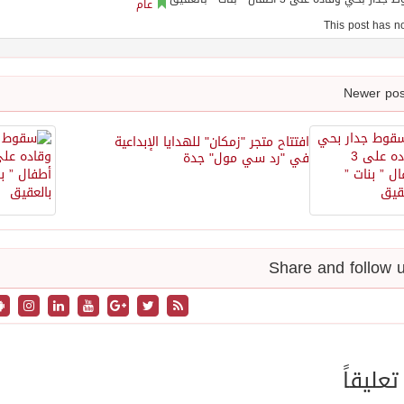
عام
افتتاح متجر "زمكان" للهدايا الإبداعية
في "رد سي مول" جدة
تعليقاً