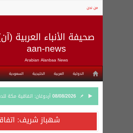
من نحن
صحيفة الأنباء العربية (آن)
aan-news
Arabian Alanbaa News
الدولية
العربية
الخليجية
السعودية
08/08/2026
أردوغان: اتفاقية مكة للد
08/08/2026
سمو وزير الخارجية : اتف
شهباز شريف: اتفاق
07/08/2026
صدور بيان مشترك لقمة مك