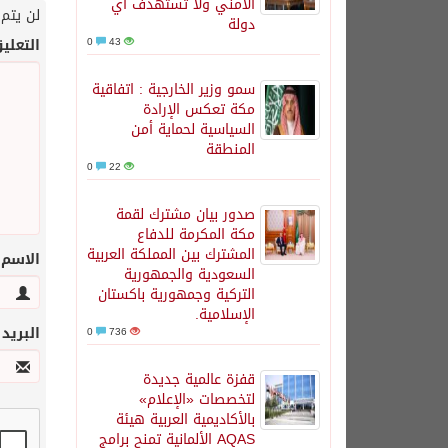
الأمني ولا تستهدف أي
لن يتم 
دولة
43
0
التعلي
سمو وزير الخارجية : اتفاقية
مكة تعكس الإرادة
السياسية لحماية أمن
المنطقة
0
22
صدور بيان مشترك لقمة
مكة المكرمة للدفاع
المشترك بين المملكة العربية
الاسم
السعودية والجمهورية
التركية وجمهورية باكستان
الإسلامية.
البريد
0
736
قفزة عالمية جديدة
لتخصصات «الإعلام»
بالأكاديمية العربية هيئة
AQAS الألمانية تمنح برامج