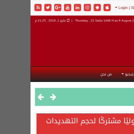
6 August 2
Thursday , 22 Safar 1448 H as
مايو 1, 2019 , 21:25 م
تيديو
من نحن
يًا مشتركًا لحجم التهديدات