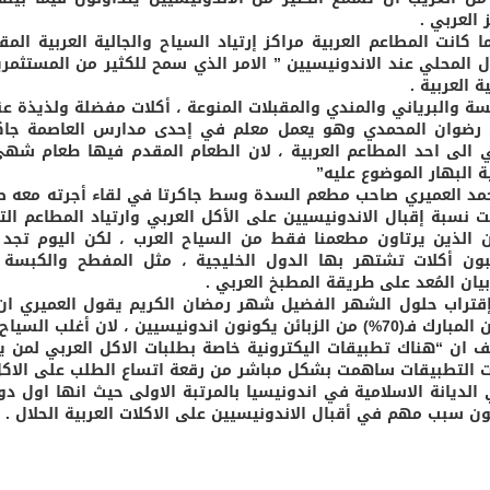
 العربي .
ا كانت المطاعم العربية مراكز إرتياد السياح والجالية العربية ال
ال المحلي عند الاندونيسيين ” الامر الذي سمح للكثير من المستثمر
ية العربية .
سة والبرياني والمندي والمقبلات المنوعة ، أكلات مفضلة ولذيذة عند
رضوان المحمدي وهو يعمل معلم في إحدى مدارس العاصمة جاكرت
ي الى احد المطاعم العربية ، لان الطعام المقدم فيها طعام شه
ة البهار الموضوع عليه”
حمد العميري صاحب مطعم السدة وسط جاكرتا في لقاء أجرته معه صحيفة
ت نسبة إقبال الاندونيسيين على الأكل العربي وارتياد المطاعم التي
ئن الذين يرتاون مطعمنا فقط من السياح العرب ، لكن اليوم تجد 
ون أكلات تشتهر بها الدول الخليجية ، مثل المفطح والكبسة و
بيان المُعد على طريقة المطبخ العربي .
قتراب حلول الشهر الفضيل شهر رمضان الكريم يقول العميري ان
 يكونون اندونيسيين ، لان أغلب السياح العرب يقضون الشهر الفضيل في بلدانهم “.
 ان “هناك تطبيقات اليكترونية خاصة بطلبات الاكل العربي لمن ي
 التطبيقات ساهمت بشكل مباشر من رقعة اتساع الطلب على الاكل 
 الديانة الاسلامية في اندونيسيا بالمرتبة الاولى حيث انها اول 
ون سبب مهم في أقبال الاندونيسيين على الاكلات العربية الحلال .