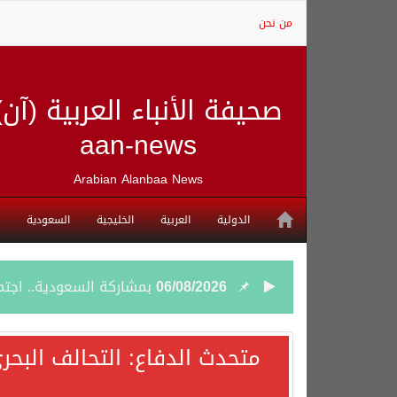
من نحن
صحيفة الأنباء العربية (آن)
aan-news
Arabian Alanbaa News
الدولية
العربية
الخليجية
السعودية
06/08/2026
بمشاركة السعودية.. اجتما
05/08/2026
وزير الخارجية السعودي: 
متحدث الدفاع: التحالف البحر
05/08/2026
جمعية طويق تحقق 97.35% في الحوكمة وتُصنف ضمن الكيانات متناهية الكبر وتحصد شهادة الآيزو للعام الثالث على التوالي