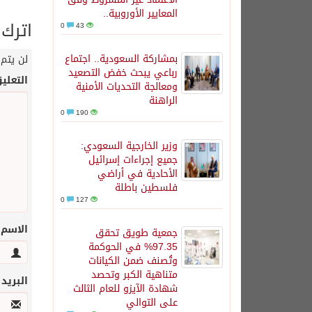
المعايير الأوروبية..
اترك 
0
43
بمشاركة السعودية.. اجتماع
لن يتم 
رباعي يبحث خفض التصعيد
التعلي
ومعالجة التحديات الأمنية
الراهنة
0
190
وزير الخارجية السعودي:
جميع إجراءات إسرائيل
الأحادية في أراضي
فلسطين باطلة
0
127
الاسم
جمعية طويق تحقق
97.35% في الحوكمة
وتُصنف ضمن الكيانات
متناهية الكبر وتحصد
البريد
شهادة الآيزو للعام الثالث
على التوالي