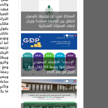
والخبز
فبعدم
الاقب
المملكة تعرب عن ترحيبها بالوصول
التراث
لاتفاق بين الولايات المتحدة وإيران
فالكب
لإنهاء العمليات العسكرية
يقول 
عائلت
0
505
ونوعي
أما أ
ارتفع
الزبا
ويطلب
“الإحصاء”: الاقتصاد السعودي
والرو
يسجل نموًا بنسبة 3% خلال الربع
ومع إ
الأول من عام 2026
رمضان المبارك فـ(70%) من الزبائن
ويضيف
ساعات
0
757
وتأتي
ما يك
الائتمان المصرفي في المملكة عند