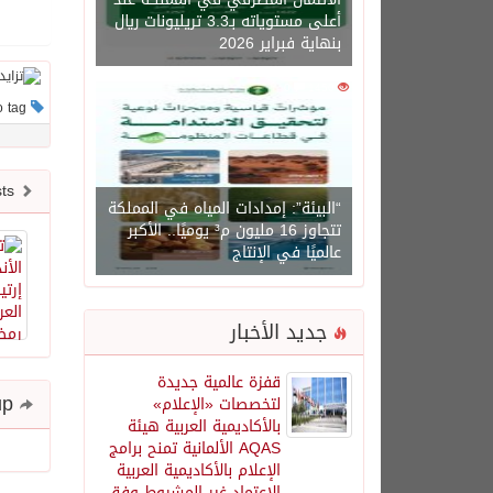
أعلى مستوياته بـ3.3 تريليونات ريال
بنهاية فبراير 2026
0
1450
This post has no tag
Newer posts
“البيئة”: إمدادات المياه في المملكة
تتجاوز 16 مليون م³ يوميًا.. الأكبر
عالميًا في الإنتاج
جديد الأخبار
قفزة عالمية جديدة
Share and follow up
لتخصصات «الإعلام»
بالأكاديمية العربية هيئة
AQAS الألمانية تمنح برامج
الإعلام بالأكاديمية العربية
الاعتماد غير المشروط وفق