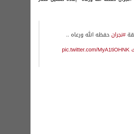
طقة
#نجران
حفظه الله ورعاه ..
ك
pic.twitter.com/MyA1tiOHNK