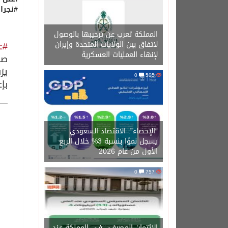
#
نجرا
المملكة تعرب عن ترحيبها بالوصول
لاتفاق بين الولايات المتحدة وإيران
#ع
لإنهاء العمليات العسكرية
صا
يز
0
505
بإ
— إ
“الإحصاء”: الاقتصاد السعودي
يسجل نموًا بنسبة 3% خلال الربع
الأول من عام 2026
0
757
الائتمان المصرفي في المملكة عند