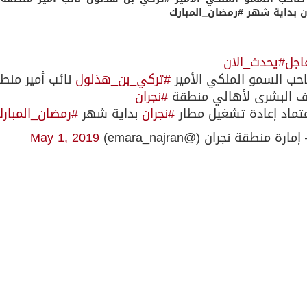
ن بداية شهر
#
رمضان_المبارك
اجل
#يحدث_الان
حب السمو الملكي الأمير
#تركي_بن_هذلول
نائب أمير من
ف البشرى لأهالي منطقة
#نجران
عتماد إعادة تشغيل مطار
#نجران
بداية شهر
#رمضان_المبار
مارة منطقة نجران (@emara_najran)
May 1, 2019