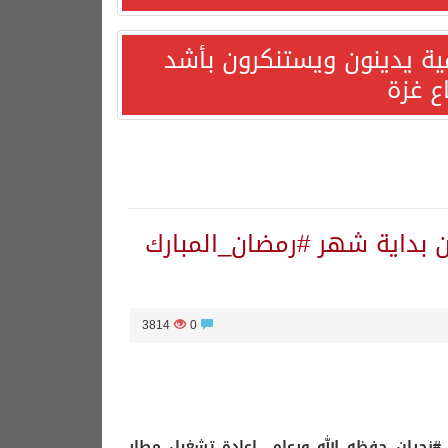
مية يدينون ويستنكرون بأشد
ع غزة
ان بداية شهر #رمضان_المبارك
3814
0
#
نجران حفظه الله ورعاه إعادة تشغيل مطار