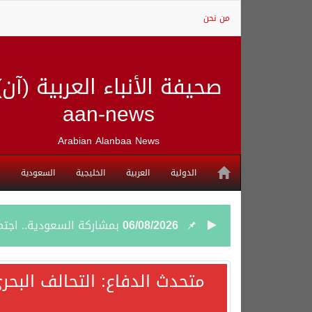
من نحن
صحيفة الأنباء العربية (آن)
aan-news
Arabian Alanbaa News
الدولية
العربية
الخليجية
السعودية
06/08/2026
بمشاركة السعودية.. اجتما
05/08/2026
وزير الخارجية السعودي: 
متحدث الدفاع: التحالف البحر
05/08/2026
جمعية طويق تحقق 97.35% في الحوكمة وتُصنف ضمن الكيانات متناهية الكبر وتحصد شهادة الآيزو للعام الثالث على التوالي