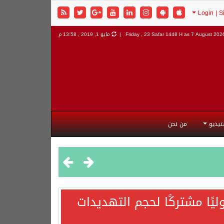
7 August 2026 
Friday , 23 Safar 1448 H as
مايو 1, 2019 , 13:58 م
تيديو
من نحن
يًا مشتركًا لحجم التهديدات