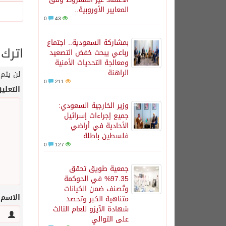
المعايير الأوروبية..
0
43
بمشاركة السعودية.. اجتماع
اترك 
رباعي يبحث خفض التصعيد
ومعالجة التحديات الأمنية
الراهنة
لن يتم 
0
211
التعلي
وزير الخارجية السعودي:
جميع إجراءات إسرائيل
الأحادية في أراضي
فلسطين باطلة
0
127
جمعية طويق تحقق
97.35% في الحوكمة
وتُصنف ضمن الكيانات
الاسم
متناهية الكبر وتحصد
شهادة الآيزو للعام الثالث
على التوالي