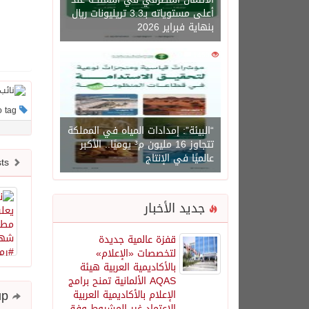
أعلى مستوياته بـ3.3 تريليونات ريال
بنهاية فبراير 2026
0
1450
This post has no tag
“البيئة”: إمدادات المياه في المملكة
تتجاوز 16 مليون م³ يوميًا.. الأكبر
عالميًا في الإنتاج
Newer posts
جديد الأخبار
قفزة عالمية جديدة
لتخصصات «الإعلام»
بالأكاديمية العربية هيئة
AQAS الألمانية تمنح برامج
Share and follow up
الإعلام بالأكاديمية العربية
الاعتماد غير المشروط وفق