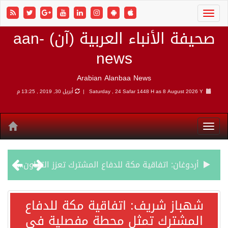
صحيفة الأنباء العربية (آن) aan-
news
Arabian Alanbaa News
8 August 2026 Y |
Saturday , 24 Safar 1448 H as
أبريل 30, 2019 , 13:25 م
أردوغان: اتفاقية مكة للدفاع المشترك تعزز التعاون الأمني ولا تستهدف أي دولة
سمو وزير الخارجية : اتفاقية مكة تعكس الإرادة السياسية لحماية أمن المنطقة
شهباز شريف: اتفاقية مكة للدفاع
المشترك تمثل محطة مفصلية في
صدور بيان مشترك لقمة مكة المكرمة للدفاع المشترك بين المملكة العربية السعودية والجمهورية التركية وجمهورية باكستان الإسلامية.