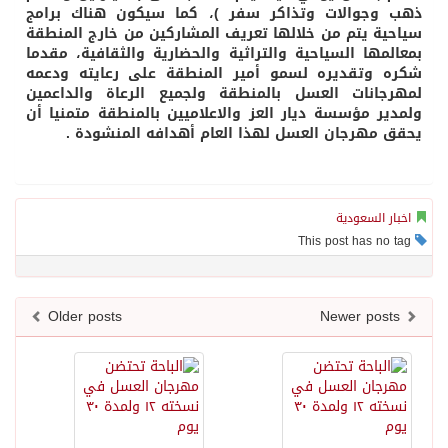
ب وجوالات وتذاكر سفر )، كما سيكون هناك برامج
احية يتم من خلالها تعريف المشاركين من خارج المنطقة
عالمها السياحية والتراثية والحضارية والثقافية، مقدما
ره وتقديره لسمو أمير المنطقة على رعايته ودعمه
هرجانات العسل بالمنطقة ولجميع الرعاة والداعمين
مدير مؤسسة ديار العز والاعلاميين بالمنطقة متمنيا أن
قق مهرجان العسل لهذا العام أهدافه المنشودة .
خبار السعودية
Older posts
Newer posts