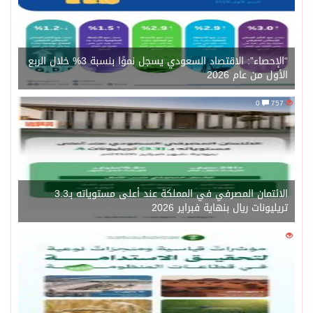
“الإحصاء”: الاقتصاد السعودي يسجل نموًا بنسبة 3% خلال الربع
لأول من عام 2026
0
75
الائتمان المصرفي في المملكة عند أعلى مستوياته بـ3.3
ريليونات ريال بنهاية فبراير 2026
0
14