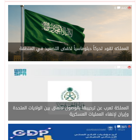
0
44
لمملكه تقود تحركاً دبلوماسياً لخفض التصعيد في المنطقة
0
52
لمملكة تعرب عن ترحيبها بالوصول لاتفاق بين الولايات المتحدة
إيران لإنهاء العمليات العسكرية
0
50