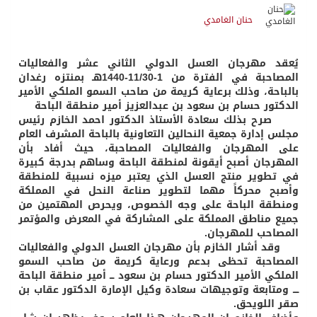
حنان الغامدي
عقد مهرجان العسل الدولي الثاني عشر والفعاليات
المصاحبة في الفترة من 1-11/30-1440هـ بمنتزه رغدان
لباحة، وذلك برعاية كريمة من صاحب السمو الملكي الأمير
دكتور حسام بن سعود بن عبدالعزيز أمير منطقة الباحة
ح بذلك سعادة الأستاذ الدكتور احمد الخازم رئيس
لس إدارة جمعية النحالين التعاونية بالباحة المشرف العام
ى المهرجان والفعاليات المصاحبة، حيث أفاد بأن
مهرجان أصبح أيقونة لمنطقة الباحة وساهم بدرجة كبيرة
 تطوير منتج العسل الذي يعتبر ميزه نسبية للمنطقة
صبح محركاً مهما لتطوير صناعة النحل في المملكة
نطقة الباحة على وجه الخصوص، ويحرص المهتمين من
يع مناطق المملكة على المشاركة في المعرض والمؤتمر
مصاحب للمهرجان.
د أشار الخازم بأن مهرجان العسل الدولي والفعاليات
مصاحبة تحظى بدعم ورعاية كريمة من صاحب السمو
ملكي الأمير الدكتور حسام بن سعود ـــ أمير منطقة الباحة
ــ ومتابعة وتوجيهات سعادة وكيل الإمارة الدكتور عقاب بن
ر اللويحق.