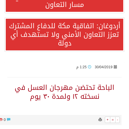
مسار التعاون
قفزة عالمية جديدة لتخصصات «الإعلام» بالأكاديمية العربية هيئة AQAS الألمانية تمنح برامج الإعلام بالأكاديمية العربية الاعتماد غير المشروط وفق المعايير الأوروبية..
ردوغان: اتفاقية مكة للدفاع المشترك
عزز التعاون الأمني ولا تستهدف أي
بمشاركة السعودية.. اجتماع رباعي يبحث خفض التصعيد ومعالجة التحديات الأمنية الراهنة
دولة
وزير الخارجية السعودي: جميع إجراءات إسرائيل الأحادية في أراضي فلسطين باطلة
جمعية طويق تحقق 97.35% في الحوكمة وتُصنف ضمن الكيانات متناهية الكبر وتحصد شهادة الآيزو للعام الثالث على التوالي
30/04/2019
1:25 م
“الفرصة الأخيرة”.. ترامب: المحادثات مع إيران جارية الآن
الباحة تحتضن مهرجان العسل في
نسخته ١٢ ولمدة ٣٠ يوم
ورقة بحثية: التحالف البحري الدفاعي بقيادة الرياض يعيد صياغة مفهوم أمن البحار
شهباز شريف: اتفاقية مكة للدفاع المشترك تمثل محطة مفصلية في مسار التعاون
679
0
+
=