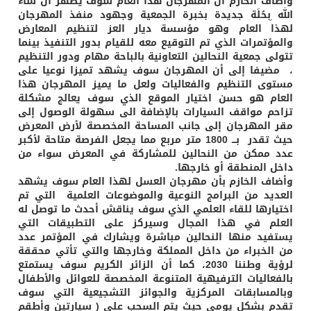
ضاف الخازم ان المهرجان هذا العام سوف يظهر ان شاء
له ِبحُلَة جديدة بخبرة الجمعية وجهود منفذ المهرجان
ذا العام وهو مؤسسة ديار العز لتنظيم المعارض
لمؤتمرات الذي تم التوقيع معه للقيام بدور التنفيذ بينما
ولى جمعية النحالين التعاونية بالباحة مهام ودور التنظيم
مضيفا إلى أن المهرجان سوف يشهد تميزا نوعيا على
توى التنظيم والفعاليات ولعل ما يميز المهرجان هذا
عام هو حسن اختيار الموقع الذي سوف يعالج مشكلة
احم مواقف السيارات بالإضافة الى سهولة الوصول إلى
ر المهرجان إلى جانب المساحة المخصصة لأرض المعرض
حيث تقدر بـــ 1800 متر مربع مما يجعل الفرصة متاحة لأكبر
د ممكن من النحالين للمشاركة في المعرض سواء من
خل المنطقة أو خارجها.
ضاف الخازم بأن مهرجان العسل لهذا العام سوف يشهد
عديد من البرامج النوعية والموضوعات العلمية التي تم
تيارها للقاء العلمي الذي سوف يناقش أحدث ما توصل له
علم في هذا المجال وسيركز على التطبيقات التي
تفيد منها النحالين مباشرة ويشارك في المؤتمر عدد
 الخبراء من داخل المملكة وخارجها والتي تأتي محققة
لرؤية وطننا 2030، كما أن الزائر الكريم سوف يستمتع
لفعاليات الترفيهية المتنوعة المخصصة للعوائل والأطفال
المسابقات المركزية والجوائز التشجيعية التي سوف
دم بشكل يومي حيث يتم السحب على ( سيارتين وأطقم