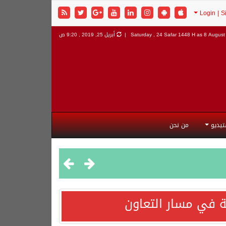
8 August 
Saturday , 24 Safar 1448 H as
أبريل 25, 2019 , 9:20 ص
تيديو
من نحن
 في مسار التعاون
هورية التركية وجمهورية باكستان الإسلامية.