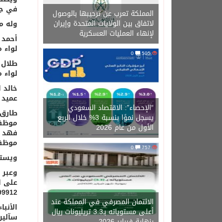
في جا
المملكة تعرب عن ترحيبها بالوصول
لاتفاق بين الولايات المتحدة وإيران
وله من
لإنهاء العمليات العسكرية
أحمد 
لواء 
0
505
طلال 
لواء 
خالد 
عميد 
“الإحصاء”: الاقتصاد السعودي
طارق 
يسجل نموًا بنسبة 3% خلال الربع
موظف 
الأول من عام 2026
فهد ا
موظف 
0
757
ويستق
وعبر 
على ا
99912
الائتمان المصرفي في المملكة عند
الأنبا
أعلى مستوياته بـ3.3 تريليونات ريال
سآلين 
بنهاية فبراير 2026