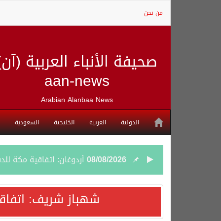
من نحن
صحيفة الأنباء العربية (آن)
aan-news
Arabian Alanbaa News
الدولية
العربية
الخليجية
السعودية
08/08/2026
أردوغان: اتفاقية مكة للد
08/08/2026
سمو وزير الخارجية : اتف
شهباز شريف: اتفاق
07/08/2026
صدور بيان مشترك لقمة مك