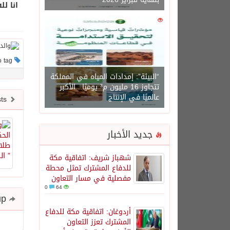
انا لل
0
1450
This post has no tag
“البيئة”: إمدادات المياه في المملكة
تتجاوز 16 مليون م³ يوميًا.. الأكبر
عالميًا في الإنتاج
Newer posts
جديد الأخبار
شهباز شريف: اتفاقية مكة
للدفاع المشترك تمثل محطة
مفصلية في مسار التعاون
0
64
Share and follow up
أردوغان: اتفاقية مكة للدفاع
المشترك تعزز التعاون