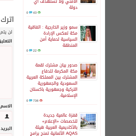
الأمني ولا تستهدف أي
دولة
0
43
اترك 
سمو وزير الخارجية : اتفاقية
لن يتم 
مكة تعكس الإرادة
السياسية لحماية أمن
التعلي
المنطقة
0
22
صدور بيان مشترك لقمة
مكة المكرمة للدفاع
المشترك بين المملكة العربية
السعودية والجمهورية
التركية وجمهورية باكستان
الإسلامية.
0
736
الاسم
قفزة عالمية جديدة
لتخصصات «الإعلام»
بالأكاديمية العربية هيئة
البريد
AQAS الألمانية تمنح برامج