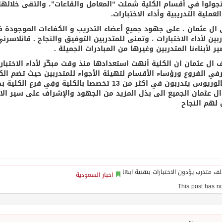
جولوا في أقسام الكلية شملت “المعامل والقاعات”، والتقى خلالها 
لعملية التدريبية وأداء الاختبارات.
 ال عثمان ، على جهود جميع أعضاء التدريب و الكفاءات الموجودة ف
بين لأداء الاختبارات ، وتمنى للمتدربين التوفيق والنجاح . قائلاسر
ر لأبناءنا المتدربين وغيرها من المبادرات الجميلة .
 ال عثمان ان الكلية أنهت استعدادها منذ وقت مبكّر لأداء الاختبار
دربون في اكثر من 13 تخصصا بالكلية وفِي فرع الكلية بحي المؤظفين وفرعها برجال المع .
ل عثمان الجميع الى بذل المزيد من الجهود والإشراف على سير الاختبا
لهم النجاح
اخبار السعودية