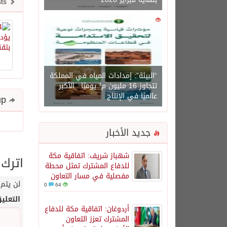
Newer posts
0
1450
“البيئة”: إمدادات المياه في المملكة
تتجاوز 16 مليون م³ يوميًا.. الأكبر
عالميًا في الإنتاج
Share and follow up
جديد الأخبار
شهباز شريف: اتفاقية مكة
اترك 
للدفاع المشترك تمثل محطة
مفصلية في مسار التعاون
لن يتم 
0
64
التعلي
أردوغان: اتفاقية مكة للدفاع
المشترك تعزز التعاون