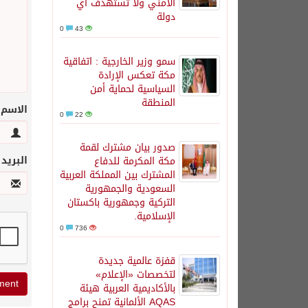
الأمني ولا تستهدف أي
دولة
0
43
سمو وزير الخارجية : اتفاقية
مكة تعكس الإرادة
السياسية لحماية أمن
المنطقة
الاسم
0
22
صدور بيان مشترك لقمة
البريد
مكة المكرمة للدفاع
المشترك بين المملكة العربية
السعودية والجمهورية
التركية وجمهورية باكستان
الإسلامية.
0
736
قفزة عالمية جديدة
لتخصصات «الإعلام»
بالأكاديمية العربية هيئة
AQAS الألمانية تمنح برامج