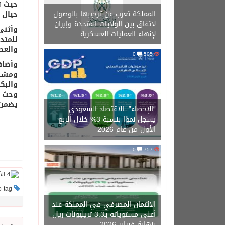
حيث ت
المملكة تعرب عن ترحيبها بالوصول
حيال ا
لاتفاق بين الولايات المتحدة وإيران
وأثنى
لإنهاء العمليات العسكرية
للمتدر
والعصي
0
505
وأضاف
والبكالوريوس يت
وحث ا
يضمن 
“الإحصاء”: الاقتصاد السعودي
يسجل نموًا بنسبة 3% خلال الربع
الأول من عام 2026
0
757
This post has no tag
الائتمان المصرفي في المملكة عند
أعلى مستوياته بـ3.3 تريليونات ريال
بنهاية فبراير 2026