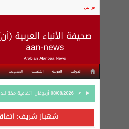
من نحن
صحيفة الأنباء العربية (آن)
aan-news
Arabian Alanbaa News
الدولية
العربية
الخليجية
السعودية
08/08/2026
أردوغان: اتفاقية مكة للد
08/08/2026
سمو وزير الخارجية : اتف
شهباز شريف: اتفاق
07/08/2026
صدور بيان مشترك لقمة مك