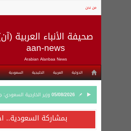
من نحن
صحيفة الأنباء العربية (آن)
aan-news
Arabian Alanbaa News
الدولية
العربية
الخليجية
السعودية
05/08/2026
وزير الخارجية السعودي: 
05/08/2026
جمعية طويق تحقق 97.35% في الحوكمة وتُصنف ضمن الكيانات متناهية الكبر وتحصد شهادة الآيزو للعام الثالث على التوالي
بمشاركة السعودية.. اج
04/08/2026
“الفرصة الأخيرة”.. ترامب: 