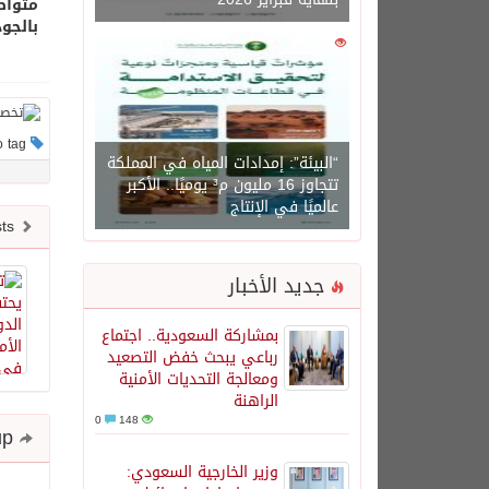
متواص
بالجود
0
1450
This post has no tag
“البيئة”: إمدادات المياه في المملكة
تتجاوز 16 مليون م³ يوميًا.. الأكبر
عالميًا في الإنتاج
Newer posts
جديد الأخبار
بمشاركة السعودية.. اجتماع
رباعي يبحث خفض التصعيد
ومعالجة التحديات الأمنية
الراهنة
0
148
Share and follow up
وزير الخارجية السعودي: