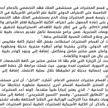
 قسم المختبرات في مستشفى الملك فهد التخصصي بالدمام أحد مك
 الخامسة على الاعتراف الدولي لكلية علم الأمراض الأمريكية في الج
 رئيسة قسم المختبرات وبنك الدم بمستشفى الملك فهد التخصصي ب
م على إعادة الحصول على اعتراف الكلية الأمريكية لعلم الأمراض وال
في العام 2013م، يأتي في إطار تلبية الأهداف الاستراتيجية لتح
وصات المخبرية، ضمن برامج متخصصة تكفل تقديم خدمات طبية تت
 وعلاج الحالات الصحية للأشخاص بدقة.”
 أن أقسام المختبرات استطاعت بفضل الله اجتياز كافة مقاييس ا
راف الدولي، والذي يشترط توافر أجهزة مخبرية حديثة ومتطورة 
وأمان ضمن مختبر شامل ومتكامل، إضافة إلى وجود كوادر طبية 
 عالٍ من الجودة والكفاءة.
وأوضحت أن الزيارة التي قام بها 16 مختص مختبر م
بر الحيوية، استمرت لمدة يومين، حيث شملت مراجعة كل خطط العمل 
يب إحصائية حديثة تم تطبيقها خلال عملية الاعتماد، إضافة إل
.
أقسام مختبرات تخصصي الدمام، أشارت “الدايل”، أن لدى مستشف
 المختبر الأساسية أقسام أخرى تخصصية متطورة تحتاجها مرا
ايا الجذعية “، الذي يعتبر إنجازاً طبياً متقدماً، كونه أحد المخت
ر “التطابق النسيجي”، وقسم “النسيج التشريحي”، إضافة إلى مختبر
يات دقيقة جداً التراكيب الوراثية في الخلايا المختلفة بهدف تشخي
ر بالذكر، أن الكلية الأمريكية للمختبرات الطبية تُخضع المختبرات 