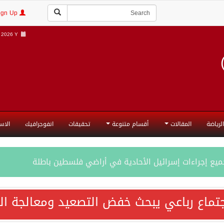
Login | Sign Up
2026 Y |
الرياضة
المقالات
أقسام متنوعة
تحقيقات
انفوجرافيك
الاس
جميع إجراءات إسرائيل الأحادية في أراضي فلسطين باطلة
تماع رباعي يبحث خفض التصعيد ومعالجة التح
المحادثات مع إيران جارية الآن