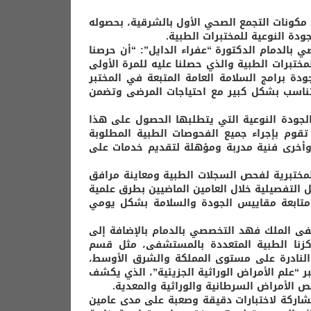
ونات التجمع الصحي الأول بالشرقية، بحصوله
ودة النوعية للمختبرات الطبية.
الدمام الدكتورة “عفراء الدايل”: “أن حرصنا
مختبرات الطبية والذي حصلنا عليه للمرة الأولى
قيق جودة برامج السلامة العامة المتبعة في المختبر
ناسب بشكل كبير مع احتياجات المرضى وتضمن
لجودة النوعية التي يتطلبها الحصول على هذا
تقوم بإجراء جميع الفحوصات الطبية المطلوبة
وأخرى فنية مدربة ومؤهلة لتقديم خدمات على
ن كافة التخصصات المختبرية لفحص السجلات الطبية ومعاينة مرافق
التفصيلية خلال العامين الماضيين بطرق علمية
ى متابعة مقاييس الجودة والسلامة بشكل يومي
ى الملك فهد التخصصي بالدمام بالإضافة إلى
كزنا الطبية المتعددة بالمستشفى، مثل قسم
برات النادرة على مستوى المملكة والشرق الأوسط،
 “علم الأمراض الوراثية الجزيئية”، الذي يكشف
ص الأمراض السرطانية والوراثية والمعدية.
المشاركة لاختبارات دقيقة وصعبة على مدى عامين