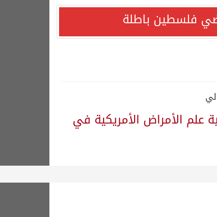
راضي فلسطين باطلة
لي
 علم الأمراض الأمريكية في
دًا التزامها باستقرار السوق البترولية