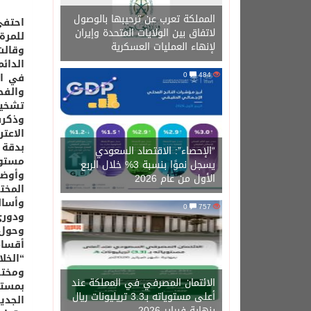
المملكة تعرب عن ترحيبها بالوصول
احتفى
لاتفاق بين الولايات المتحدة وإيران
للمرة
لإنهاء العمليات العسكرية
وقالت
الدائ
0
484
والفح
تشخيص
وذكرت
الاعت
بدقة 
“الإحصاء”: الاقتصاد السعودي
مستوى
يسجل نموًا بنسبة 3% خلال الربع
الأول من عام 2026
المخت
وأسال
0
757
ودوري
وحول 
أقسام
“الخل
ومختب
الائتمان المصرفي في المملكة عند
بمستو
أعلى مستوياته بـ3.3 تريليونات ريال
الجدي
بنهاية فبراير 2026