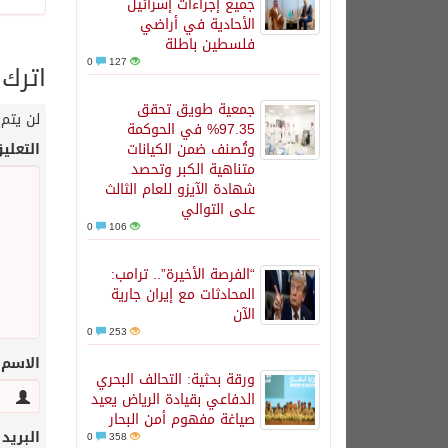
جميع إجراءات إسرائيل
الأحادية في أراضي
فلسطين باطلة
0
127
اترك 
جمعية طويق تحقق
لن يتم 
97.35% في الحوكمة
وتُصنف ضمن الكيانات
التعلي
متناهية الكبر وتحصد
شهادة الآيزو للعام الثالث
على التوالي
0
106
“الفرصة الأخيرة”.. ترامب:
المحادثات مع إيران جارية
الآن
0
253
الاسم
ورقة بحثية: التحالف البحري
الدفاعي بقيادة الرياض يعيد
صياغة مفهوم أمن البحار
البريد
0
358