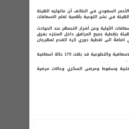
لأحمر السعودي في الطائف أن ماتوليه الهيئة
هيئة في نشر التوعية بأهمية تعلم الاسعافات
عافات الأولية وعن أضرار التجمهر عند الحوادث
هيئة بتغطية جميع المرافق داخل المنتزه بفرق
ي اضافةً الى تغطية دوري كرة القدم لمهرجان
وبين الثبيتي : أن اجمالي الحالات الاسعافية التي تعاملت معها الفرق الاسعافية والتطوعية قد بلغت 175 حالة اسعافية
وقلبية وسقوط ومرضى السكري وحالات مرضية