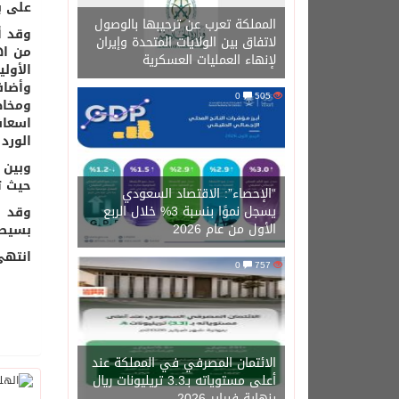
على بو
المملكة تعرب عن ترحيبها بالوصول
وقد أ
لاتفاق بين الولايات المتحدة وإيران
من اه
لإنهاء العمليات العسكرية
الأول
وأضاف
0
505
ومخاط
اسعاف
الورد الطائ
حيث تم نقل17 حالة اسعافية للمس
“الإحصاء”: الاقتصاد السعودي
يسجل نموًا بنسبة 3% خلال الربع
وقد ت
الأول من عام 2026
بسيطة
انتهى
0
757
الائتمان المصرفي في المملكة عند
أعلى مستوياته بـ3.3 تريليونات ريال
بنهاية فبراير 2026