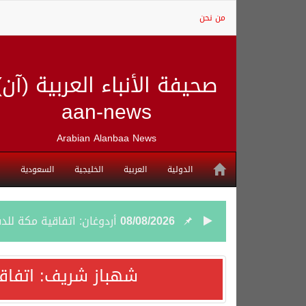
من نحن
صحيفة الأنباء العربية (آن)
aan-news
Arabian Alanbaa News
الدولية
العربية
الخليجية
السعودية
08/08/2026
أردوغان: اتفاقية مكة للد
08/08/2026
سمو وزير الخارجية : اتف
شهباز شريف: اتفاق
07/08/2026
صدور بيان مشترك لقمة مك