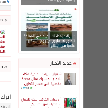
This post has no tag
0
1450
Newer posts
“البيئة”: إمدادات المياه في المملكة
تتجاوز 16 مليون م³ يوميًا.. الأكبر
عالميًا في الإنتاج
جديد الأخبار
Share and follow up
شهباز شريف: اتفاقية مكة
للدفاع المشترك تمثل محطة
مفصلية في مسار التعاون
0
64
اترك 
أردوغان: اتفاقية مكة للدفاع
المشترك تعزز التعاون
لن يتم 