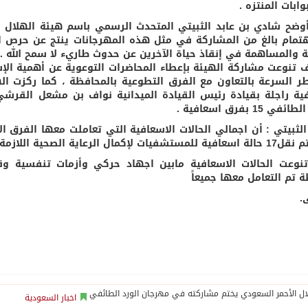
ابات المنتزه .
وضح شادي بن عابد الثبيتي المتحدث الرسمي باسم هيئة الهلال ا
تمام بالغ من المشاركة في مثل هذه المهرجانات ينتج عن حرص ال
ية والمساهمة في إنقاذ حياة الآخرين عن حدوث طاريء لا سمح الله .
 تنوعت مشاركة الهيئة بإعطاء المحاضرات التوعوية عن أهمية الإس
ر السرعة بالتعاون مع الفرق التطوعية بالمحافظة ، كما ركزت ال
ية راجلة بقيادة رئيس القيادة الميدانية نواف بن مشعل القرش
في 15 بفرق اسعافية .
تشفيات لإكمال الرعاية الصحية اللازمة .
نوعت الحالات الاسعافية مابين اجهاد حركي وأزمات تنفسية 
 تم التعامل معها جميعاً
.
اخبار السعودية