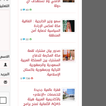
الأمني ولا تستهدف أي
دولة
التعلي
0
43
سمو وزير الخارجية : اتفاقية
مكة تعكس الإرادة
السياسية لحماية أمن
المنطقة
0
22
صدور بيان مشترك لقمة
مكة المكرمة للدفاع
الاسم
المشترك بين المملكة العربية
السعودية والجمهورية
التركية وجمهورية باكستان
البريد
الإسلامية.
0
736
قفزة عالمية جديدة
لتخصصات «الإعلام»
بالأكاديمية العربية هيئة
AQAS الألمانية تمنح برامج