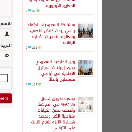
المعايير الأوروبية..
0
43
الاسم
بمشاركة السعودية.. اجتماع
رباعي يبحث خفض التصعيد
ومعالجة التحديات الأمنية
الراهنة
البريد
0
211
وزير الخارجية السعودي:
جميع إجراءات إسرائيل
الأحادية في أراضي
فلسطين باطلة
0
127
جمعية طويق تحقق
97.35% في الحوكمة
وتُصنف ضمن الكيانات
متناهية الكبر وتحصد
شهادة الآيزو للعام الثالث
على التوالي