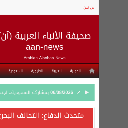
من نحن
صحيفة الأنباء العربية (آن)
aan-news
Arabian Alanbaa News
الدولية
العربية
الخليجية
السعودية
06/08/2026
بمشاركة السعودية.. اجتما
05/08/2026
وزير الخارجية السعودي: 
متحدث الدفاع: التحالف البحر
05/08/2026
جمعية طويق تحقق 97.35% في الحوكمة وتُصنف ضمن الكيانات متناهية الكبر وتحصد شهادة الآيزو للعام الثالث على التوالي