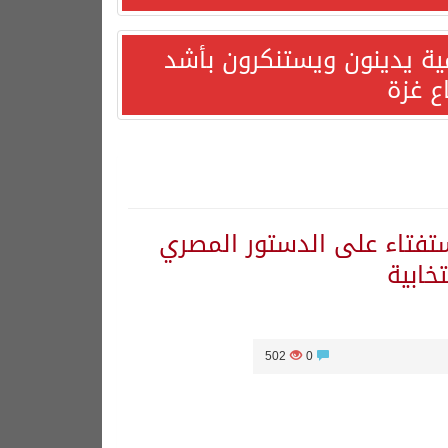
مية يدينون ويستنكرون بأشد
ع غزة
استفتاء على الدستور المصري
خابية
502
0