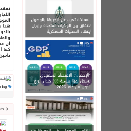
تفقدت
اللجا
المملكة تعرب عن ترحيبها بالوصول
الموج
لاتفاق بين الولايات المتحدة وإيران
هذا و
لإنهاء العمليات العسكرية
بالدو
والمل
أن عم
0
505
كما أ
تأمين 
“الإحصاء”: الاقتصاد السعودي
يسجل نموًا بنسبة 3% خلال الربع
الأول من عام 2026
This post has no tag
0
757
Newer posts
الائتمان المصرفي في المملكة عند