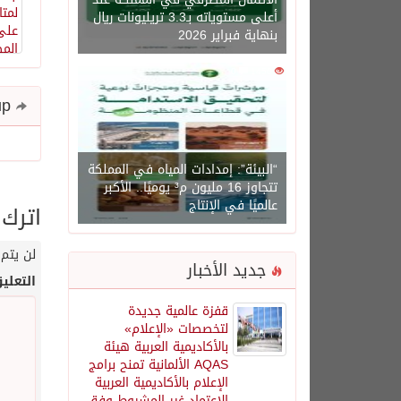
أعلى مستوياته بـ3.3 تريليونات ريال
بنهاية فبراير 2026
0
1450
Share and follow up
“البيئة”: إمدادات المياه في المملكة
تتجاوز 16 مليون م³ يوميًا.. الأكبر
عالميًا في الإنتاج
اترك 
لن يتم 
جديد الأخبار
التعلي
قفزة عالمية جديدة
لتخصصات «الإعلام»
بالأكاديمية العربية هيئة
AQAS الألمانية تمنح برامج
الإعلام بالأكاديمية العربية
الاعتماد غير المشروط وفق