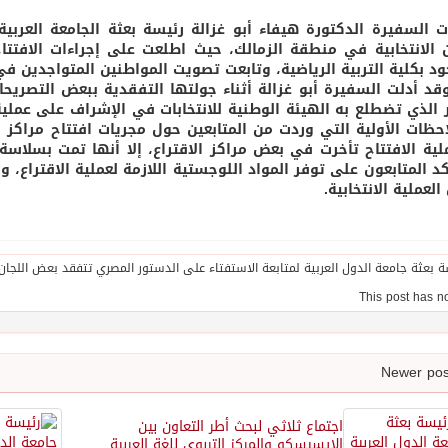
 السفيرة الدكتورة هيفاء أبو غزالة رئيسة بعثة الجامعة العربي
ن الانتخابية في منطقة الزمالك، حيث اطلعت على إجراءات الافتتاح 
ود بكلية التربية الرياضية، وتابعت تصويت المواطنين المتواجدين في
قد أدلت السفيرة أبو غزالة أثناء جولتها التفقدية ببعض التصريح
ر الذي تضطلع به الهيئة الوطنية للانتخابات في الإشراف على عملية
احظات الأولية التي وردت من المتابعين حول مجريات افتتاح مراكز ا
لية الافتتاح تأخرت في بعض مراكز الاقتراع، إلا أنها تمت بسلاسة ف
كد المتابعون على توفر المواد اللوجستية اللازمة لعملية الاقتراع
العملية الانتخابية.
اجتماع ثلاثي لبحث أطر التعاون بين
الايسيسكو والمركز التربوي للغة العربية