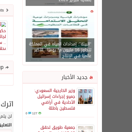
Newer posts
0
1450
“البيئة”: إمدادات المياه في المملكة
تتجاوز 16 مليون م³ يوميًا.. الأكبر
عالميًا في الإنتاج
Share and follow up
جديد الأخبار
وزير الخارجية السعودي:
جميع إجراءات إسرائيل
اترك 
الأحادية في أراضي
فلسطين باطلة
0
127
لن يتم 
التعلي
جمعية طويق تحقق