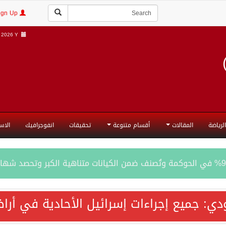
Login | Sign Up
2026 Y |
الرياضة
المقالات
أقسام متنوعة
تحقيقات
انفوجرافيك
الاس
المحادثات مع إيران جارية الآن
ودي: جميع إجراءات إسرائيل الأحادية في أ
ري الدفاعي بقيادة الرياض يعيد صياغة مفهوم أمن البحار