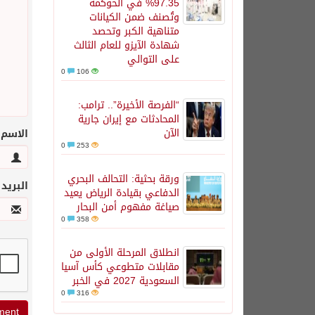
97.35% في الحوكمة
وتُصنف ضمن الكيانات
متناهية الكبر وتحصد
شهادة الآيزو للعام الثالث
على التوالي
0
106
“الفرصة الأخيرة”.. ترامب:
المحادثات مع إيران جارية
الآن
الاسم
0
253
ورقة بحثية: التحالف البحري
البريد
الدفاعي بقيادة الرياض يعيد
صياغة مفهوم أمن البحار
0
358
انطلاق المرحلة الأولى من
مقابلات متطوعي كأس آسيا
السعودية 2027 في الخبر
0
316