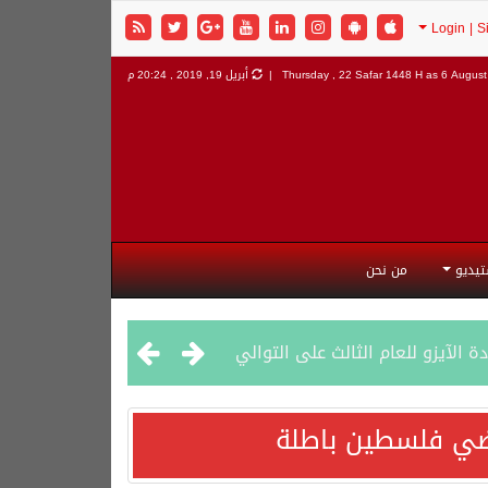
6 August 
Thursday , 22 Safar 1448 H as
أبريل 19, 2019 , 20:24 م
تيديو
من نحن
راضي فلسطين باطلة