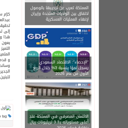
المملكة تعرب عن ترحيبها بالوصول
لاتفاق بين الولايات المتحدة وإيران
كرّم س
لإنهاء العمليات العسكرية
عبدالع
تحقيقه
إلى تح
0
484
هذا و 
بعون ا
التميز
المتمي
و قدم 
“الإحصاء”: الاقتصاد السعودي
وسانده
يسجل نموًا بنسبة 3% خلال الربع
الجدير
الأول من عام 2026
للبنين
0
757
الائتمان المصرفي في المملكة عند
This post has no tag
أعلى مستوياته بـ3.3 تريليونات ريال
بنهاية فبراير 2026