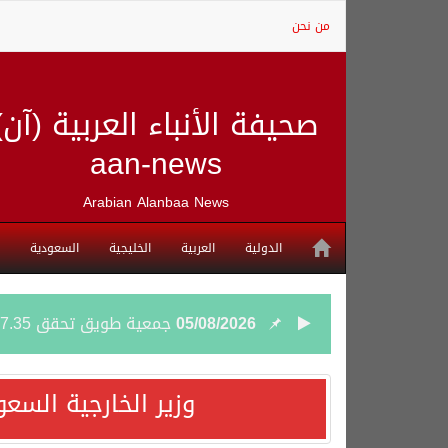
من نحن
صحيفة الأنباء العربية (آن)
aan-news
Arabian Alanbaa News
الدولية
العربية
الخليجية
السعودية
05/08/2026
جمعية طويق تحقق 97.35% في الحوكمة وتُصنف ضمن الكيانات متناهية الكبر وتحصد شهادة الآيزو للعام الثالث على التوالي
04/08/2026
“الفرصة الأخيرة”.. ترامب: 
وزير الخارجية السع
04/08/2026
ورقة بحثية: التحالف البح