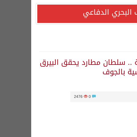
 البحري الدفاعي
ة .. سلطان مطارد يحقق البيرق
ية بالجوف
دًا التزامها باستقرار السوق البترولية
2476
0
قف بلاده الداعم لمغربية الصحراء*