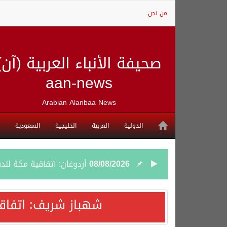
من نحن
صحيفة الأنباء العربية (آن)
aan-news
Arabian Alanbaa News
الدولية
العربية
الخليجية
السعودية
08/08/2026
أردوغان: اتفاقية مكة للد
08/08/2026
سمو وزير الخارجية : اتف
شهباز شريف: اتفاق
07/08/2026
صدور بيان مشترك لقمة مك