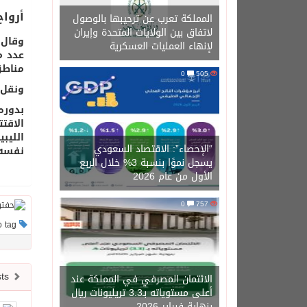
أرواح
المملكة تعرب عن ترحيبها بالوصول
لاتفاق بين الولايات المتحدة وإيران
وقال 
لإنهاء العمليات العسكرية
عدد م
مناطق
0
505
ونقل 
بدوره
الاقت
الليب
“الإحصاء”: الاقتصاد السعودي
نفسه.
يسجل نموًا بنسبة 3% خلال الربع
الأول من عام 2026
0
757
This post has no tag
Newer posts
الائتمان المصرفي في المملكة عند
أعلى مستوياته بـ3.3 تريليونات ريال
بنهاية فبراير 2026