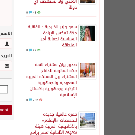
الأمني ولا تستهدف أي
دولة
0
43
سمو وزير الخارجية : اتفاقية
مكة تعكس الإرادة
الاسم
السياسية لحماية أمن
المنطقة
0
22
البريد
صدور بيان مشترك لقمة
مكة المكرمة للدفاع
المشترك بين المملكة العربية
السعودية والجمهورية
التركية وجمهورية باكستان
الإسلامية.
0
736
قفزة عالمية جديدة
لتخصصات «الإعلام»
بالأكاديمية العربية هيئة
AQAS الألمانية تمنح برامج