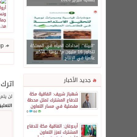
0
1450
Share and follow up
“البيئة”: إمدادات المياه في المملكة
تتجاوز 16 مليون م³ يوميًا.. الأكبر
عالميًا في الإنتاج
جديد الأخبار
اترك 
شهباز شريف: اتفاقية مكة
لن يتم 
للدفاع المشترك تمثل محطة
التعلي
مفصلية في مسار التعاون
0
64
أردوغان: اتفاقية مكة للدفاع
المشترك تعزز التعاون