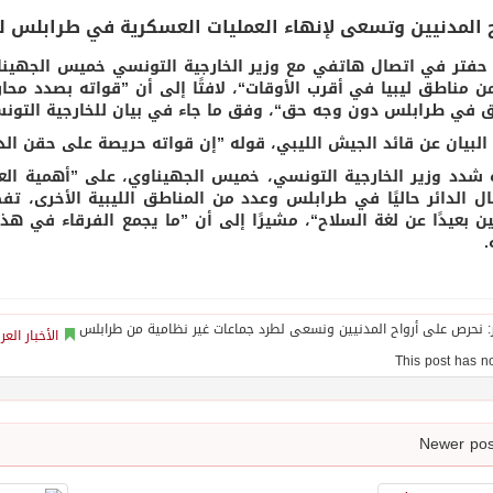
 المدنيين وتسعى لإنهاء العمليات العسكرية في طرابلس لي
حفتر في اتصال هاتفي مع وزير الخارجية التونسي خميس الجهينا
ن مناطق ليبيا في أقرب الأوقات“، لافتًا إلى أن ”قواته بصدد م
 في طرابلس دون وجه حق“، وفق ما جاء في بيان للخارجية التونس
البيان عن قائد الجيش الليبي، قوله ”إن قواته حريصة على حقن الدم
 شدد وزير الخارجية التونسي، خميس الجهيناوي، على ”أهمية ال
تال الدائر حاليًا في طرابلس وعدد من المناطق الليبية الأخرى، تف
يين بعيدًا عن لغة السلاح“، مشيرًا إلى أن ”ما يجمع الفرقاء في ه
الأخبار العر