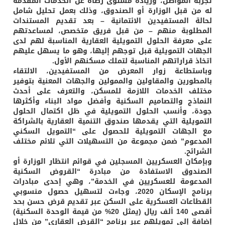
تجربة المواطن، وزيادة مستوى رضاه عن الخدمات المقدمة
له من قبل الوزارة أو الصندوق، وذلك بعمل تحليل شامل
لحالة المستفيدين الائتمانية – بعد تقديم المستندات
المطلوبة منهم – من قبل فريق متخصص، لمساعدتهم
على معرفة الحلول التمويلية العقارية المناسبة لهم لدى
الجهات التمويلية قبل توجهم إليها، وهو ما يسهل عليهم
اتخاذ قراراتهم المناسبة لتملك مسكنهم الأول.
وباستطاعة زوار المعرض من المستفيدين، الالتقاء
بالمطورين والمقاولين والممولين والجهات المعنية بتوفير
مختلف الخدمات اللازمة للمسكن، والتعرف على أحدث
النماذج والتصاميم السكنية وأفضل مواد البناء وأكثرها
جودة، وأنسب الحلول التمويلية في ظل اكتمال الحلول
التمويلية التي يقدمها صندوق التنمية العقارية بالشراكة
مع الجهات التمويلية للحصول على “التمويل السكني
المدعوم” ضمن مجموعة من التسهيلات التي تلائم مختلف
الشرائح.
وبإمكان العسكريين المسجلين في قوائم انتظار الوزارة أو
الصندوق الاستفادة من مبادرة “القروض السكنية
المدعومة للعسكريين في الخدمة”، وهي إحدى مبادرات
برنامج الإسكان 2020، وجاءت لتسهيل حصول منسوبي
القطاعات العسكرية على السكن عبر تقديم قرض حسن بحد
أقصى 140 ألف ريال (يمثل 20% من قيمة الوحدة السكنية)
إضافة إلى تمويلهم عبر برنامج “القرض العقاري” من خلال