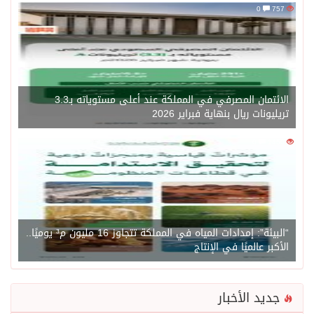
0
757
الائتمان المصرفي في المملكة عند أعلى مستوياته بـ3.3
تريليونات ريال بنهاية فبراير 2026
0
1450
“البيئة”: إمدادات المياه في المملكة تتجاوز 16 مليون م³ يوميًا..
الأكبر عالميًا في الإنتاج
جديد الأخبار