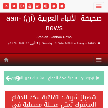
صحيفة الأنباء العربية (آن) aan-
news
Arabian Alanbaa News
8 August 2026 Y |
Saturday , 24 Safar 1448 H as
أبريل 12, 2019 , 21:50 م
أردوغان: اتفاقية مكة للدفاع المشترك تعزز التعاون الأمني ولا تستهدف أي دولة
سمو وزير الخارجية : اتفاقية مكة تعكس الإرادة السياسية لحماية أمن المنطقة
شهباز شريف: اتفاقية مكة للدفاع
المشترك تمثل محطة مفصلية في
صدور بيان مشترك لقمة مكة المكرمة للدفاع المشترك بين المملكة العربية السعودية والجمهورية التركية وجمهورية باكستان الإسلامية.