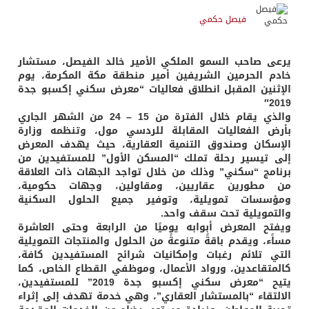
فيصل حكمي
يرعى صاحب السمو الملكي الأمير خالد الفيصل، مستشار
خادم الحرمين الشريفين أمير منطقة مكة المكرمة، يوم
الإثنين المقبل انطلاق فعاليات “معرض سكني إكسبو جدة
2019″
والذي يقام خلال الفترة من 15 – 24 من الشهر الجاري
بأرض الفعاليات المقابلة للردسي مول، وتنظمه وزارة
الإسكان وصندوق التنمية العقارية، حيث يهدف المعرض
إلى تيسير رحلة تملك “المسكن الأول” للمستفيدين من
برنامج “سكني” وذلك من خلال تواجد الجهات ذات العلاقة
من مطورين عقاريين، ومقاولين، وجهات حكومية،
ومؤسسات تمويلية، وتوفير جميع الحلول السكنية
والتمويلية تحت سقف واحد.
ويفتح المعرض أبوابه يوميًا من الرابعة وحتى العاشرة
مساًء، ويقدم باقةً متنوعةً من الحلول والمنتجات التمويلية
التي تلائم رغبات وإمكانيات شرائح المستفيدين كافة،
كالمتقاعدين، ورواد الأعمال، وموظفي القطاع الخاص، كما
يتيح “معرض سكني إكسبو جدة 2019” للمستفيدين،
الالتقاء “بالمستشار العقاري”، وهي خدمة تهدف إلى إثراء