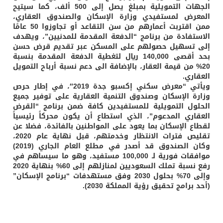
الجهات التمويلية بمبلغ يصل إلى 500 ألف، كما سيتيح
المعرض لمستفيدي وزارة الإسكان والصندوق العقاري،
ممن اقتربت أعمارهم من سن التقاعد أو تجاوزوا 50 عامًا
الاستفادة من برنامج “الدفعة المقدمة للمدنيين”، ويهدف
إلى تسهيل حصولهم على المسكن عبر تقديم قرض حسن
بحد أقصى 140,000 ريال لتغطية الدفعة المقدمة بنسبة
20% من قيمة العقار، بالإضافة الى دعم نسبة أرباح التمويل
العقاري.
ويأتي “معرض سكني إكسبو جدة 2019″، في إطار حرص
وزارة الإسكان وصندوق التنمية العقارية على توفير جميع
الحلول التمويلية للمستفيدين كافة ضمن برنامج “القرض
العقاري المدعوم”، الذي استطاع أن يكون محركاً رئيسياً
لقطاع الإسكان بما يعود على المواطنين بالفائدة، فضلا عن
تقليص فترات الانتظار وخدمتهم، قبل نهاية عام 2020،
وكان الصندوق قد أصدر في مطلع العام الجاري (2019)
موافقات فورية لـ 100,000 مستفيد، وهو ما سيساهم في
رفع نسبة تملك السعوديين لمنازلهم إلى 60% بنهاية 2020
وإلى 70% بحلول 2030 وفق مستهدفات “برنامج الإسكان”
(أحد برامج تحقيق رؤية المملكة 2030).