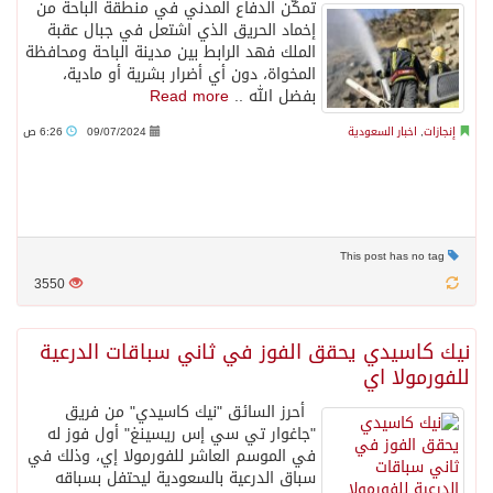
تمكّن الدفاع المدني في منطقة الباحة من
إخماد الحريق الذي اشتعل في جبال عقبة
الملك فهد الرابط بين مدينة الباحة ومحافظة
المخواة، دون أي أضرار بشرية أو مادية،
بفضل الله ..
Read more
إنجازات
,
اخبار السعودية
09/07/2024
6:26 ص
This post has no tag
3550
نيك كاسيدي يحقق الفوز في ثاني سباقات الدرعية
للفورمولا اي
أحرز السائق "نيك كاسيدي" من فريق
"جاغوار تي سي إس ريسينغ" أول فوز له
في الموسم العاشر للفورمولا إي، وذلك في
سباق الدرعية بالسعودية ليحتفل بسباقه