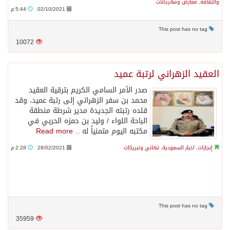
والثقافة
,
معارض ومهرجانات
02/10/2021
5:44 م
This post has no tag
10072
العقيد الزهراني لرتبة عميد
صدر الأمر السامي الكريم بترقية العقيد
محمد بن سفر الزهراني إلى رتبة عميد، وقد
قلده رتبته الجديدة مدير شرطة منطقة
الباحة اللواء / وليد بن حمزه الحربي في
مكتبه اليوم متمنياً له ..
Read more
إنجازات
,
اخبار السعودية
,
تهاني وتبريكات
28/02/2021
2:28 م
This post has no tag
35959