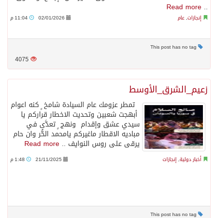
Read more
..
إنجازات
,
عام
02/01/2026
11:04 م
This post has no tag
4075
‏زعيم_الشرق_الأوسط
‏ ‏ تمطر عزومك ‏عام السيادة شامخ ٍ كنه اعوام
‏ أبهجت شعبين وتحديت الاخطار ‏قراركم يا
سيدي عشق وإقدام ‏ ونهج ٍ تعدَّى في
مباديه الاقطار ‏ماغيركم يامحمد الحُّر وان حام ‏
يرقى على روس النوايف ..
Read more
أخبار دولية
,
إنجازات
21/11/2025
1:48 م
This post has no tag