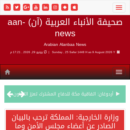
صحيفة الأنباء العربية (آن) aan-
news
Arabian Alanbaa News
9 August 2026 Y |
Sunday , 25 Safar 1448 H as
يونيو 29, 2026 , 17:21 م
أردوغان: اتفاقية مكة للدفاع المشترك تعزز التعاون الأمني ولا تستهدف أي دولة
سمو وزير الخارجية : اتفاقية مكة تعكس الإرادة السياسية لحماية أمن المنطقة
وزارة الخارجية: المملكة ترحب بالبيان
الصادر عن أعضاء مجلس الأمن وما
صدور بيان مشترك لقمة مكة المكرمة للدفاع المشترك بين المملكة العربية السعودية والجمهورية التركية وجمهورية باكستان الإسلامية.