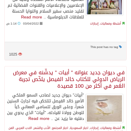
الإعلاميين والإعلاميات والقنوات الفضائية تم
تقليد منصب سفير السلام والنوايا الحسنة
للعلاقات الدبلوماسية ..
Read more
أنشطة وفعاليات
,
إنجازات
03/04/2022
1:14 ص
This post has no tag
1025
في ديوان جديد عنوانه ” أبيات ” يدشّنه في معرض
الرياض الدولي للكتاب خالد الفيصل يلخّص تجربة
العُمر في أكثر من 100 قصيدة
"أبيات" ديوان جديد لصاحب السمو الملكي
الأمير خالد الفيصل تتلخصُ فيه تجاربُ السنين
شعراً، وعلى الورق تتسامى المعاني حُباً
للوطن وولاءً لقيادته، "أبيات" الذي يحوي بين
دفتيه ما يزيد عن ..
Read more
أنشطة وفعاليات
,
إنجازات
,
اخبار السعودية
,
اخبار المجتمع
,
الأدب والشعر
,
الادب العربي
,
الفن