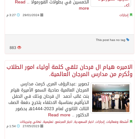
الخمسين في بطولات الفورمولا ..
Read
more
إنجازات
29/01/2024
3:27 م
This post has no tag
883
الاميره هيام ال فرحان تلقي كلمة أولياء امور الطلاب
وتُكرم من مدارس المرجان العالمية.
تصوير :عبدالرؤف المرى كرمت مدارس
المرجان العالمية صاحبة السمو الأميرة هيام
بنت غالب أحمد ال فرحان وذلك في الحفل
الذيأقيم بمناسبة الاحتفاء بتخرج دفعة الصف
الثالث الثانوي لعام 2023-1444هـ بحضور
الدكتور ..
Read more
أنشطة وفعاليات
,
إنجازات
,
اخبار السعودية
,
اخبار المجتمع
,
تعليمية
,
تهاني وتبريكات
27/05/2023
1:54 م