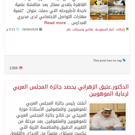
القاهرة بتقدير ممتاز، بعد مناقشة علمية
ناجحة لأطروحته التي حملت عنوان: “تنمية
مهارات التواصل الاجتماعي لدى مديري
المدارس ..
Read more
إنجازات
,
اخبار السعودية
,
تهاني وتبريكات
,
عام
29/06/2026
5:21 م
This post has no tag
1366
الدكتور.عتيق الزهراني يحصد جائزة المجلس العربي
لرعاية الموهوبين
أعلنت رئيس جائزة المجلس العربي
للموهوبين والمتفوقين الأستاذة موزة
المريخي عن نتائج جائزة المجلس العربي
للموهوبين والمتفوقين، بعد مرحلة من
التقييم الدقيق،والمنافسة الثرية التي
عكست مستوًى متميزًا من الإبداع، والتفوق