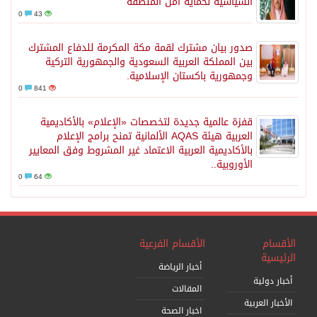
السياسية لحماية أمن المنطقة
0
43
صدور بيان مشترك لقمة مكة المكرمة للدفاع المشترك
بين المملكة العربية السعودية والجمهورية التركية
وجمهورية باكستان الإسلامية.
0
841
قفزة عالمية جديدة لتخصصات «الإعلام» بالأكاديمية
العربية هيئة AQAS الألمانية تمنح برامج الإعلام
بالأكاديمية العربية الاعتماد غير المشروط وفق المعايير
الأوروبية..
0
64
الأقسام
الأقسام الفرعية
الرئيسية
أخبار الرياضة
أخبار دولية
المقالات
الأخبار العربية
اخبار الصحة