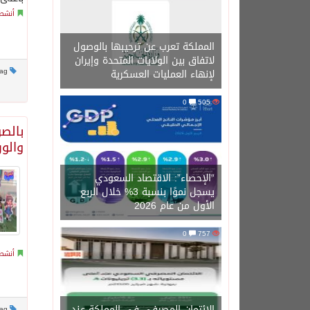
أنشطة
المملكة تعرب عن ترحيبها بالوصول
لاتفاق بين الولايات المتحدة وإيران
This post has no tag
لإنهاء العمليات العسكرية
0
505
بالصو
والور
“الإحصاء”: الاقتصاد السعودي
يسجل نموًا بنسبة 3% خلال الربع
الأول من عام 2026
0
757
أنشطة
الائتمان المصرفي في المملكة عند
This post has no tag