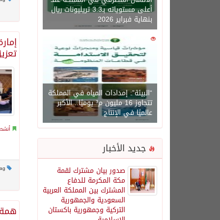
أعلى مستوياته بـ3.3 تريليونات ريال
بنهاية فبراير 2026
إمارة
0
1450
تعزي
“البيئة”: إمدادات المياه في المملكة
تتجاوز 16 مليون م³ يوميًا.. الأكبر
عالميًا في الإنتاج
أنشطة
جديد الأخبار
This post has no tag
صدور بيان مشترك لقمة
مكة المكرمة للدفاع
المشترك بين المملكة العربية
السعودية والجمهورية
همة 
التركية وجمهورية باكستان
الإسلامية.