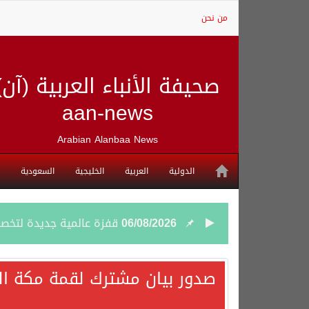
من نحن
صحيفة الأنباء العربية (آن)
aan-news
Arabian Alanbaa News
الدولية
العربية
الخليجية
السعودية
06/08/2026
قفزة عالمية جديدة لتخصصات «الإعلام» بالأكاديمية العربية هيئة S
06/08/2026
بمشاركة السعودية.. اجتما
صدور بيان مشترك لقمة مكة الم
05/08/2026
وزير الخارجية السعودي: 