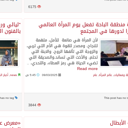
6175
 منطقة الباحة تفعل يوم المرأة العالمي
“ليالي ور
زا لدورها في المجتمع
بالفنون ا
لأن المرأة هي صانعة للأمل، ملهمة
للنجاح، ومصدر للقوة هي الأم التي تربي،
والزوجة التي تألفها الروح، والابنة التي
تحلم، والأخت التي تساند،والصديقة التي
تضيء الحياة هي رمز العطاء، والتحدي، ..
Read more
 وفعاليات
,
عالم المرأة
,
عام
09/03/2025
5:45 ص
news
,
أخبار ال
This post has no tag
3844
الأبطال