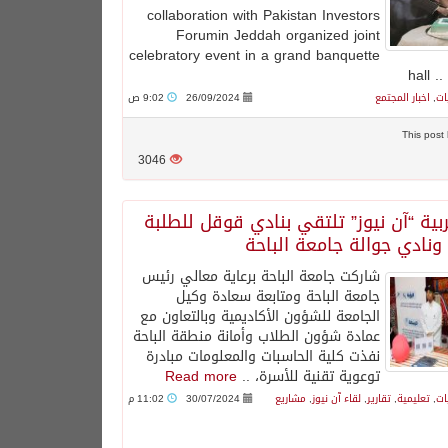
collaboration with Pakistan Investors
Forumin Jeddah organized joint
celebratory event in a grand banquette
hall .
ات
,
اخبار المجتمع
26/09/2024
9:02 ص
3046
عربية “آن نيوز” تلتقي بنادي قوقل للطلبة
ونادي جوالة جامعة الباحة
شاركت جامعة الباحة برعاية معالي رئيس
جامعة الباحة ومتابعة سعادة وكيل
الجامعة للشؤون الأكاديمية وبالتعاون مع
عمادة شؤون الطلاب وأمانة منطقة الباحة
نفذت كلية الحاسبات والمعلومات مبادرة
توعوية تقنية للأسرة، ..
Read more
ات
,
تعليمية
,
تقارير
,
لقاء آن نيوز
,
مشاريع
30/07/2024
11:02 م