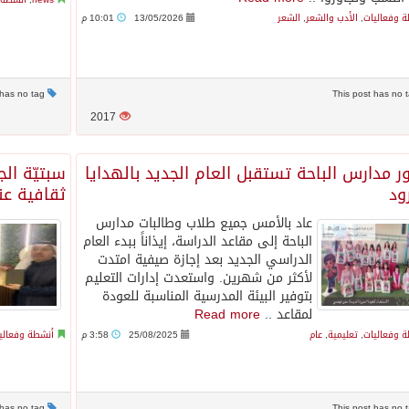
 وفعاليات
,
الأدب والشعر
,
الشعر
13/05/2026
10:01 م
This post has no tag
2017
ر مدارس الباحة تستقبل العام الجديد بالهدايا
سبتيّة ال
ود
ثقافية عنو
عاد بالأمس جميع طلاب وطالبات مدارس
الباحة إلى مقاعد الدراسة، إيذاناً ببدء العام
الدراسي الجديد بعد إجازة صيفية امتدت
لأكثر من شهرين. واستعدت إدارات التعليم
بتوفير البيئة المدرسية المناسبة للعودة
لمقاعد ..
Read more
 وفعاليات
,
تعليمية
,
عام
25/08/2025
3:58 م
أنشطة وفعالي
This post has no tag