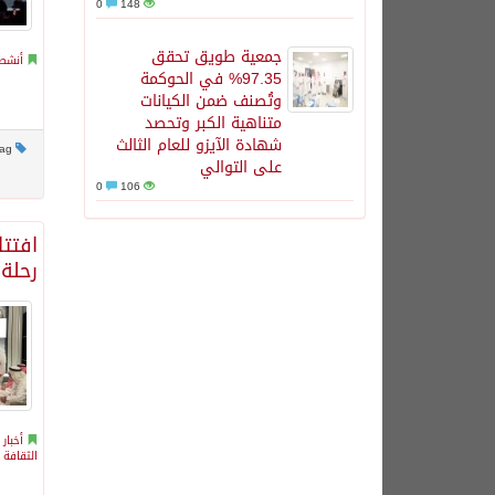
0
148
جمعية طويق تحقق
أنشطة
97.35% في الحوكمة
وتُصنف ضمن الكيانات
متناهية الكبر وتحصد
شهادة الآيزو للعام الثالث
This post has no tag
على التوالي
0
106
افتت
رحلة
أخبار 
الثقافة