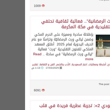
1009
ث الرمضانية”.. فعالية ثقافية تحتفي
لتقليدية في مكة المكرمة
بإطلالة ساحرة ومميزة على الحرم المكي
وضمن ⁧‫ليالي وِرث الرمضانيّة‬⁩ وتزامنًا مع ⁧‫عام
الحرف اليدوية لعام 2025 ‬⁩ أطلق المعهد
الملكي للفنون التقليدية “ورث” فعالية
“ليالي ورث الرمضانية” في ساحة ..
Read
more
حج
,
أنشطة وفعاليات
,
اخبار السعودية
,
الأدب والشعر
,
الفن و الثقافة
,
تقارير
17/03/2025
1:13 ص
6091
«معرض عودي 2»: تجربة عطرية فريدة في قلب