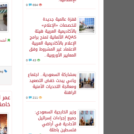
0
694
قفزة عالمية جديدة
لتخصصات «الإعلام»
بالأكاديمية العربية هيئة
AQAS الألمانية تمنح برامج
أنشطة
الإعلام بالأكاديمية العربية
الاعتماد غير المشروط وفق
المعايير الأوروبية..
0
43
This post has no tag
بمشاركة السعودية.. اجتماع
رباعي يبحث خفض التصعيد
ومعالجة التحديات الأمنية
الراهنة
عمر ا
0
211
خاصة
وزير الخارجية السعودي:
جميع إجراءات إسرائيل
الأحادية في أراضي
فلسطين باطلة