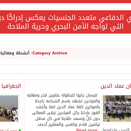
ي الدفاعي متعدد الجنسيات يعكس إدراكًا دول
التي تواجه الأمن البحري وحرية الملاحة
المحادثات مع إيران جارية الآن
ري الدفاعي بقيادة الرياض يعيد صياغة مفهوم أمن البحار
Category Archive:
أنشطة وفعاليا
ابلات متطوعي كأس آسيا السعودية 2027 في الخبر
ن عماد الدين
الجغرافيا
اشنطن وطهران ستركز على حرية الملاحة بهرمز
فرسان جابوا للبطوله عناوين فخر ومهابه
والميادين تشهد باسم الشجاعه راجحة
لمان يفضل الحوار بخصوص إيران لخفض التصعيد
بالموازين كفة عماد الدين تعلا وتُنشد
الفوز عادتنا بكل الميادين نرقى المعالى
دون كلٍّ ونسعد طلابنا في كل محفل
ة المكرمة للدفاع المشترك بين المملكة العربية السعودية والجم
نياشين قادم ونافس والمعايير تُحصد
النسب وتجاوزوا ..
Read more
news
,
أنشطة 