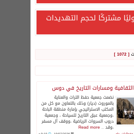
يًا مشتركًا لحجم التهديدات
ت
[ 1072 ]
 الثقافية ومسارات التاريخ في دوس
نضمت جمعية حفظ التراث والعناية
بالموروث (ديار) وذلك بالتعاون مع كل من
المكتب الاستراتيجي بإمارة منطقة الباحة
،وجمعية عبق التاريخ للسياحة ، وجمعية
دروب السروات الرياضية ،ووقف آل مسفر
هورية التركية وجمهورية باكستان الإسلامية.
،وقد ..
Read more
وفعاليات
,
عام
19/07/2026
9:19 م