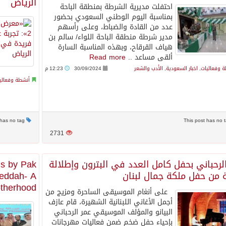
الرياض
احتفلت مديرية الشرطة بمنطقة الباحة
بمناسبة اليوم الوطني السعودي بحضور
عدد من القادة والضباط، وعلى رأسهم
مدير شرطة منطقة الباحة اللواء/ سالم بن
هياف القرقاح، وبهذه المناسبة السارة
ألقى مساعد ..
Read more
 وفعاليات
,
اخبار السعودية
,
الأدب والشعر
30/09/2024
12:23 م
أنشطة وفعالي
This post has no tag
2731
لرحباني بحفل كامل العدد في البترون وإطلالة
ns by Pak
 من حفل ملكة جمال لبنان
Jeddah- A
otherhood
على أنغام الموسيقى الساحرة ومزيج من
أجمل الأغاني اللبنانية الشهيرة، قام عازف
البيانو والمؤلف الموسيقي عمر الرحباني
بإحياء حفل ضخم ضمن فعاليات مهرجانات