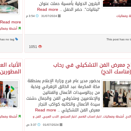
البترون الدولية بأمسية حملت عنوان
"لبنانيات". حضر الحفل ..
Read more
 وفعاليات
31/07/2024
3:54 م
.
Read more
أنشطة وفعالي
This post has no tag
1051
اح معرض الفن التشكيلي في رحاب
الأنباء ال
(مناسك الحج)
المطورين 
بحضور مدير عام فرع وزارة الإعلام بمنطقة
مكة المكرمة عبد الخالق الزهراني ونخبة
من رجالوسيدات الأعمال والفنانين
والإعلاميين ومتذوقي الفن والجمال دشنت
سيدة الأعمال والكاتبه كواكب النجار
معرض الفن التشكيلي ..
Read more
الحج
,
أنشطة وفعاليات
,
اخبار اصحاب الهمم
,
اخبار المجتمع
,
الادب العربي
,
الفن و
أنشطة وفعالي
01/07/2024
3:37 ص