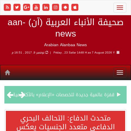
صحيفة الأنباء العربية (آن) aan-
news
Arabian Alanbaa News
7 August 2026 Y |
Friday , 23 Safar 1448 H as
نوفمبر 9, 2017 , 16:51 م
بمشاركة السعودية.. اجتماع رباعي يبحث خفض التصعيد ومعالجة التحديات الأمنية الراهنة
وزير الخارجية السعودي: جميع إجراءات إسرائيل الأحادية في أراضي فلسطين باطلة
متحدث الدفاع: التحالف البحري
الدفاعي متعدد الجنسيات يعكس
جمعية طويق تحقق 97.35% في الحوكمة وتُصنف ضمن الكيانات متناهية الكبر وتحصد شهادة الآيزو للعام الثالث على التوالي