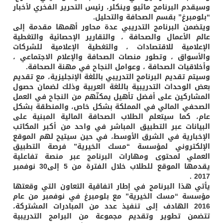
وسيقدم البرنامج ماثيو وينكلر، رئيس التحرير الفخري لأخبار
“بلومبرغ” بقسم الصحافة والتحليل.
ويتضمن البرنامج التدريبي عدة محاور أهمها مقدمة إلى
عالم الأعمال والصحافة ، والتقارير الإحصائية والتغطية
الإعلامية للاقتصادات ، والتغطية الإعلامية للشركات
والأسواق ، وتطور منصات الصحافة والإعلام الاجتماعي ،
وأخلاقيات الصحافة ، وعوامل النجاح في مهنة الصحافة.
وسيتم تقديم البرنامج التدريبي باللغة الإنجليزية، مع تقديم
بعض الوحدات التدريبية باللغة العربية وذلك لضمان حصول
المشاركين على أفضل تأهيل يمكنّهم من النجاح في العمل
الصحفي المالي في المملكة بشكل خاص، والمنطقة بشكل
عام، كما سيتعلم الطلاب الصحافة المالية المبنية على
البيانات عبر التطبيق المباشر في واحد من أكبر المكاتب
الإخبارية في الشرق الأوسط، في حين سيتيح لهم الموقع
الإلكتروني لمؤسسة “مسك الخيرية” فرصة التطبيق
العملي لمحتوى ومهارات البرنامج عبر منصة تفاعلية
يقدمها الموقع للطلاب خلال الفترة من 5 إلى30 نوفمبر
2017 .
يأتي هذا البرنامج في إطار اتفاقية التعاون التي وقعتها
مؤسسة “مسك الخيرية” مع بلومبرغ في نوفمبر من عام
2016 الهادف إلى تنفيذ عدد من المبادرات المشتركة،
تتضمن تطوير وتقديم مجموعة من البرامج التدريبية