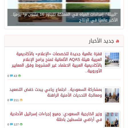
“البيئة”: إمدادات المياه في المملكة تتجاوز 16 مليون م³ يوميًا..
الأكبر عالميًا في الإنتاج
جديد الأخبار
قفزة عالمية جديدة لتخصصات «الإعلام» بالأكاديمية
العربية هيئة AQAS الألمانية تمنح برامج الإعلام
بالأكاديمية العربية الاعتماد غير المشروط وفق المعايير
الأوروبية..
0
43
بمشاركة السعودية.. اجتماع رباعي يبحث خفض التصعيد
ومعالجة التحديات الأمنية الراهنة
0
211
وزير الخارجية السعودي: جميع إجراءات إسرائيل الأحادية
في أراضي فلسطين باطلة
0
127