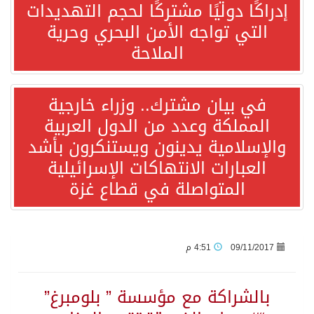
إدراكًا دوليًا مشتركًا لحجم التهديدات
التي تواجه الأمن البحري وحرية
“الفرصة الأخيرة”.. ترامب: المحادثات مع إيران جارية الآن
الملاحة
ورقة بحثية: التحالف البحري الدفاعي بقيادة الرياض يعيد صياغة مفهوم أمن البحار
في بيان مشترك.. وزراء خارجية
المملكة وعدد من الدول العربية
انطلاق المرحلة الأولى من مقابلات متطوعي كأس آسيا السعودية 2027 في الخبر
والإسلامية يدينون ويستنكرون بأشد
العبارات الانتهاكات الإسرائيلية
إعلام أميركي: مباحثات واشنطن وطهران ستركز على حرية الملاحة بهرمز
المتواصلة في قطاع غزة
ترامب: الأمير محمد بن سلمان يفضل الحوار بخصوص إيران لخفض التصعيد
السعودية لإيران: حريصون على مواصلة دورنا الإقليمي في إحلال الأمن والاستقرار
09/11/2017
4:51 م
قفزة عالمية جديدة لتخصصات «الإعلام» بالأكاديمية العربية هيئة AQAS الألمانية تمنح برامج الإعلام بالأكاديمية العربية الاعتماد غير المشروط وفق المعايير الأوروبية..
بالشراكة مع مؤسسة ” بلومبرغ”