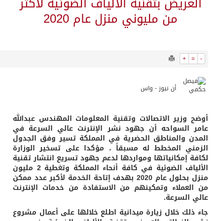
8935
0