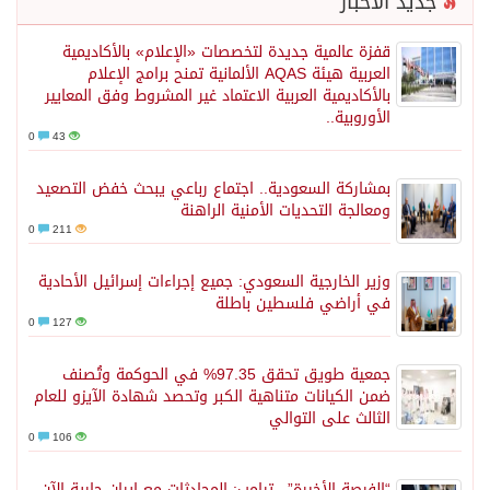
جديد الأخبار
قفزة عالمية جديدة لتخصصات «الإعلام» بالأكاديمية
العربية هيئة AQAS الألمانية تمنح برامج الإعلام
بالأكاديمية العربية الاعتماد غير المشروط وفق المعايير
الأوروبية..
0
43
بمشاركة السعودية.. اجتماع رباعي يبحث خفض التصعيد
ومعالجة التحديات الأمنية الراهنة
0
211
وزير الخارجية السعودي: جميع إجراءات إسرائيل الأحادية
في أراضي فلسطين باطلة
0
127
جمعية طويق تحقق 97.35% في الحوكمة وتُصنف
ضمن الكيانات متناهية الكبر وتحصد شهادة الآيزو للعام
الثالث على التوالي
0
106
“الفرصة الأخيرة”.. ترامب: المحادثات مع إيران جارية الآن