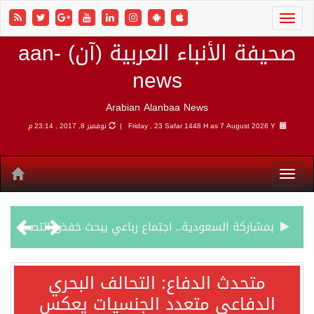
صحيفة الأنباء العربية (آن) aan-
news
Arabian Alanbaa News
7 August 2026 Y |
Friday , 23 Safar 1448 H as
نوفمبر 8, 2017 , 23:14 م
بمشاركة السعودية.. اجتماع رباعي يبحث خفض التصعيد ومعالجة التحديات الأمنية الراهنة
وزير الخارجية السعودي: جميع إجراءات إسرائيل الأحادية في أراضي فلسطين باطلة
متحدث الدفاع: التحالف البحري
الدفاعي متعدد الجنسيات يعكس
جمعية طويق تحقق 97.35% في الحوكمة وتُصنف ضمن الكيانات متناهية الكبر وتحصد شهادة الآيزو للعام الثالث على التوالي