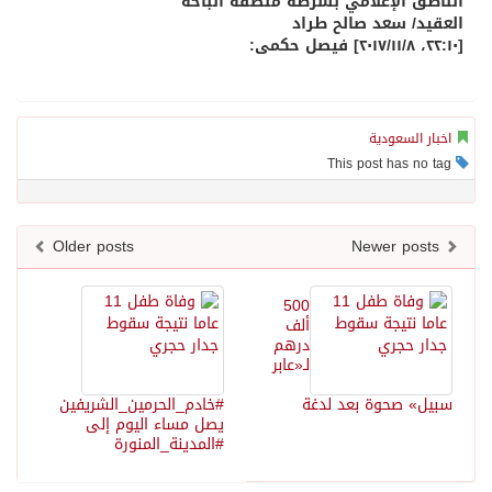
الناطق الإعلامي بشرطة منطقة الباحة
العقيد/ سعد صالح طراد
[٢٢:١٠، ٢٠١٧/١١/٨] فيصل حكمى:
اخبار السعودية
This post has no tag
Older posts
Newer posts
500
ألف
درهم
لـ«عابر
سبيل» صحوة بعد لدغة
#خادم_الحرمين_الشريفين
يصل مساء اليوم إلى
#المدينة_المنورة