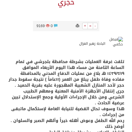
حجري
9169
0
+
=
-
الباحة زهير الغزال
تلقت غرفة العمليات بشرطة محافظة بلجرشي في تمام
الساعة الثامنة من مساء هذا اليوم الأربعاء الموافق
١٤٣٩/٢/١٩ هـ بلاغ من عمليات الدفاع المدني بالمحافظة
مفاده وفاة طفل يبلغ من العمر (١١عاماً ) نتيجة سقوط جدار
حجر لأحد المنازل الشعبية المهجورة عليه بقرية الحميد .
جرى إنتقال الأجهزة الأمنية المعنية ومعهم الطبيب
الشرعي ومن خلال الإجراءات الأولية وجمع الإستدلال تبين
عرضية الحادث .
هذا وسوف تحال القضية للنيابة العامة لإستكمال ماتبقى
من إجراءات .
رحم الله الطفل وعوض أهله خيراً وألهم الصبر والسلوان .
أوضح ذلك