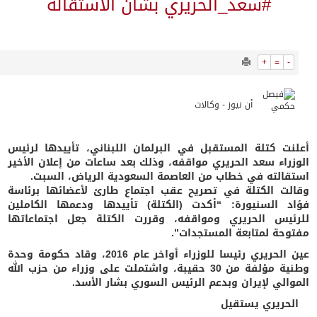
9880
0