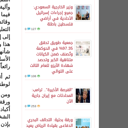
وزير الخارجية السعودي:
وآلية
جميع إجراءات إسرائيل
فيما 
الأحادية في أراضي
وقائد
فلسطين باطلة
127
0
التعل
إلى إ
جمعية طويق تحقق
هذا و
97.35% في الحوكمة
شأنها
وتُصنف ضمن الكيانات
متناهية الكبر وتحصد
الأسل
شهادة الآيزو للعام الثالث
رائعا
على التوالي
0
106
ثم أت
لوطني
“الفرصة الأخيرة”.. ترامب:
ومن 
المحادثات مع إيران جارية
الآن
ورقة 
0
253
أكبا
الشخص
ورقة بحثية: التحالف البحري
بإذن 
الدفاعي بقيادة الرياض يعيد