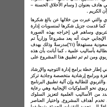
ي هادف بعنوان ( وسام الأخلاق الحسنة –
ن الكريم .
هري والتي عبرت من خلالها عن بالغ شكرها
 ، كما قدمت جزيل شكرها لمنسوبات إدارة
التربوي وساهم في إخراجه بهذه الصورة
يجابي حيث أنه يعد مشروعاً وزارياً تم
تطبيقة كفكرة تجريبية في عدة مناطق من المملكة العربية السعودية مستهدفاً (٦١)مدرسةً وذلك بهدف
البة بأساليب علمية ، كما أبانت بأن هذه
تربوي ومن ثم تم تطبيق هذا المشروع على
 إطار خطة برامج إدارة التوجيه والإرشاد
حفزة وبرامج إرشادية متخصصة وجاذبة تركز
لتربوي للطالبة وإن آلية تطبيق البرنامج
وي نحو السلوكيات الإيجابية وهي رعاية
 من الأساليب العلمية لتعزيز السلوك
 تخدم أهداف المشروع, واختيار العناصر
فةً إلى تحديد التقنيات الحديثة وتوظيفها