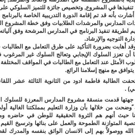
 تنفيذها في المشروع, وتخصيص جائزة للتميز السلوكي عل
أشارت بأنه قد تم إقامة الدورة التدريبية الخاصة بالبرنا
ات المدارس والمرشدات الطلابيات وفق خطة المشروع التن
يم لطريقة تنفيذ البرنامج في المدارس المرشحة وفق آلياته 
دارة التوجيه والإرشاد.
قد أهابت بضرورة التأكيد على طرق التعامل مع الطالبات 
 أن تعزز السلوك الإيجابي وتعالج السلوك غير المرغوب في
وب الأمثل عند التعامل مع الطالبات في المواقف المختلفة
ً يتوافق مع منهج إسلامنا الرائع.
حفت الطالبة فاطمة ادود من الثانوية الثالثة عشر اللق
) .
جهتها قدمت منسقة مشروع المدارس المعرزة للسلوك الإ
ًوضحت من خلالها بأن وزارة التعليم بمملكتنا الغالية أولت 
دنا حيث أنهم هم الثروة الحقيقية للوطن في حاضره وم
ية المتوازنة الطموحة والعمل على بنائها وترسيخ القيم ا
الله ووصولاً بهم إلى الانسان الواثق بنفسه والمدرك ل