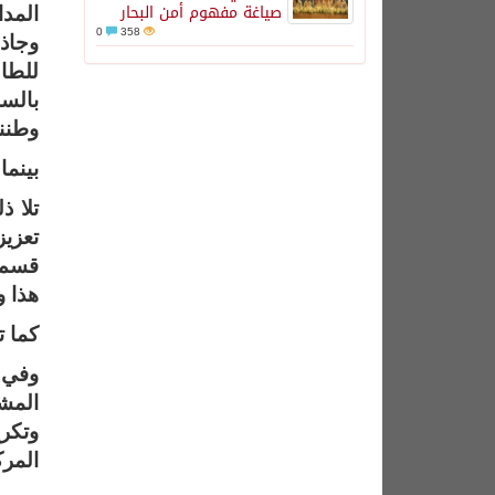
صياغة مفهوم أمن البحار
المدا
0
358
وجاذب
للطال
بالس
وطننا
بينما
تلا ذ
تعزيز
قسم ا
هذا و
كما 
وفي ا
المشا
وتكري
المرك