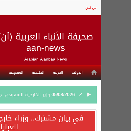
من نحن
صحيفة الأنباء العربية (آن)
aan-news
Arabian Alanbaa News
الدولية
العربية
الخليجية
السعودية
05/08/2026
وزير الخارجية السعودي: 
05/08/2026
جمعية طويق تحقق 97.35% في الحوكمة وتُصنف ضمن الكيانات متناهية الكبر وتحصد شهادة الآيزو للعام الثالث على التوالي
في بيان مشترك.. وزراء خارج
العبار
04/08/2026
“الفرصة الأخيرة”.. ترامب: 