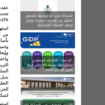
عقدت 
تحت ش
المملكة تعرب عن ترحيبها بالوصول
لاتفاق بين الولايات المتحدة وإيران
١٤٣٩/١٤٣٨هـ في يوم الخميس الموا
لإنهاء العمليات العسكرية
من ك
0
484
بأسال
وتنمي
وإيج
واحتر
“الإحصاء”: الاقتصاد السعودي
يسجل نموًا بنسبة 3% خلال الربع
الترب
الأول من عام 2026
السلب
بديل
0
757
التعل
الحرف
لتمكي
استهل
الائتمان المصرفي في المملكة عند