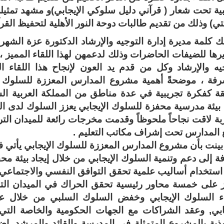
ية تحت شعار ( قرآني دليل سلوكي الإيجابي)و مشهد تمثيل
ي) وذلك من تقديم طالبات دوحة النور الأهلية لتحفيظ القرآ
لك كلمة مديرة إدارة التوجيه والإرشاد الدكتورة عزة الش
رها للضيفات الحاضرات وذلك لدعمهن لهذا اللقاء المميز
جيه والإرشاد وكل من قدم يد العون لإنجاح هذا اللقاء 
رفة ، موضحةً أهمية مشروع المدارس المعززة للسلوك الإ
 بيئة مدرسية محفزة للسلوك الإيجابي يعزز السلوك لدى الط
بة لاقت نجاحاً ملحوظاً وقدمت مخرجات رائعة للميدان ال
 المدارس تحت إشراف مكاتب التعليم .
بينت بأن مشروع المدارس المعززة للسلوك الإيجابي يأتي في
فة إلى دعم وتنمية السلوك الإيجابي من خلال إيجاد بيئة م
ستخدام أساليب علمية تحقق التوافق النفسي والاجتماعي وا
 على خمسة محاور رئيسية تحقق الحراك في الميدان الترب
اء السلوك الإيجابي وخفض السلوك السلبي من خلال عدد
جابي, وعقد الشراكات مع الجهات الحكومية والخاصة التي
يذية بالمشروع المتمثلة في المدرسة والقائد والمرشد, إضا