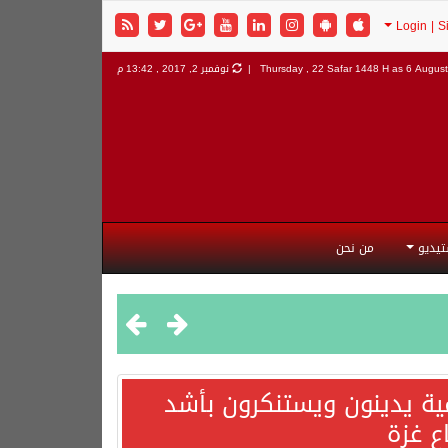
6 August 
Thursday , 22 Safar 1448 H as
نوفمبر 2, 2017 , 13:42 م
تيديو
من نحن
مية يدينون ويستنكرون بأشد
ع غزة