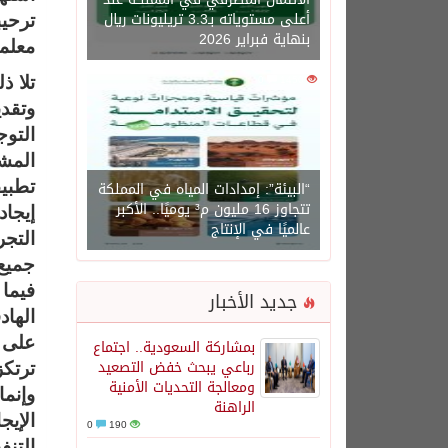
أعلى مستوياته بـ3.3 تريليونات ريال
ترحيب
بنهاية فبراير 2026
معلمت
0
1450
تلا ذ
وتقدي
التو
المش
“البيئة”: إمدادات المياه في المملكة
تتجاوز 16 مليون م³ يوميًا.. الأكبر
إيجاد
عالميًا في الإنتاج
التجر
جميع
فيما 
جديد الأخبار
الهاد
على ا
بمشاركة السعودية.. اجتماع
رباعي يبحث خفض التصعيد
ترتكز
ومعالجة التحديات الأمنية
وإنم
الراهنة
الإي
0
190
التنف