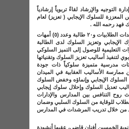
 التوجيه والإرشاد لقاءً تربوياً إرشادياً
لمعززة للسلوك الإيجابي ( تعزيز) لعام
استهدف اللقاء المشرفات التربويات وقائدات المدارس والمرشدات الطلابيات و٢٠ طالبة وعدد (٥) أمهات
الإيجابي وتعزيز السلوك لدى الطالبة
ت التعليمية للوصول إلى التميز السلوكي
 لتنفيذ أساليب تعزيز السلوك وتقنياتها
ئات مدرسية متميزة سلوكياً ذات جودة
ن ممارسة الأساليب العقابية في الميدان
ة السلوك الإيجابي وإنماؤه وخفض السلوك
اليب تعديل السلوك وإحلال سلوك إيجابي
ث روح التنافس بين المدارس والإدارات
الطلاب للوقاية من السلوك السلبي وضمان
عمل من خلال تدريب المرشدات في المدارس
انوية الخمسين أفنان قاضي، عقبها أنشودة