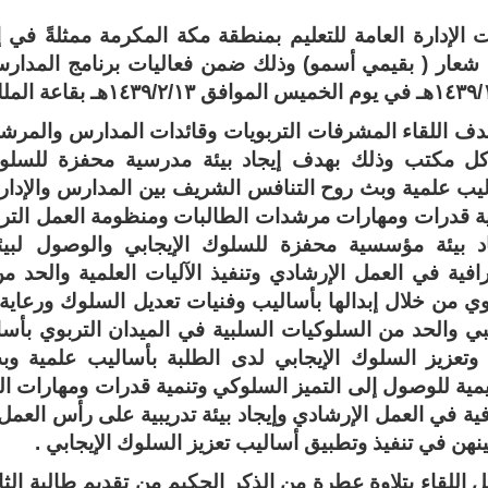
الإدارة العامة للتعليم بمنطقة مكة المكرمة ممثلةً في إدارة
عار ( بقيمي أسمو) وذلك ضمن فعاليات برنامج المدارس ا
فق ١٤٣٩/٢/١٣هـ بقاعة الملك فهد رحمه الله .
ل مكتب وذلك بهدف إيجاد بيئة مدرسية محفزة للسلوك 
يب علمية وبث روح التنافس الشريف بين المدارس والإدارا
ة قدرات ومهارات مرشدات الطالبات ومنظومة العمل التربوي
اد بيئة مؤسسية محفزة للسلوك الإيجابي والوصول لبي
افية في العمل الإرشادي وتنفيذ الآليات العلمية والحد م
وي من خلال إبدالها بأساليب وفنيات تعديل السلوك ورعاي
ي والحد من السلوكيات السلبية في الميدان التربوي بأس
 وتعزيز السلوك الإيجابي لدى الطلبة بأساليب علمية وب
يمية للوصول إلى التميز السلوكي وتنمية قدرات ومهارات 
ية في العمل الإرشادي وإيجاد بيئة تدريبية على رأس ال
نهن في تنفيذ وتطبيق أساليب تعزيز السلوك الإيجابي .
 اللقاء بتلاوة عطرة من الذكر الحكيم من تقديم طالبة الث