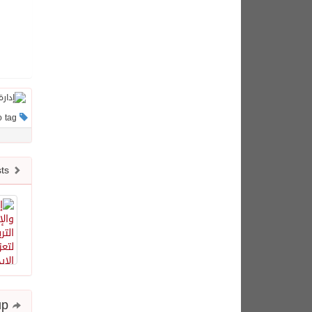
This post has no tag
Newer posts
Share and follow up