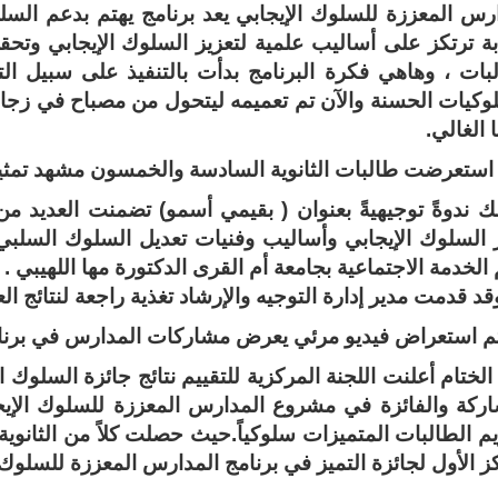
رس المعززة للسلوك الإيجابي يعد برنامج يهتم بدعم السلو
ة ترتكز على أساليب علمية لتعزيز السلوك الإيجابي وتحق
بات ، وهاهي فكرة البرنامج بدأت بالتنفيذ على سبيل الت
لوكيات الحسنة والآن تم تعميمه ليتحول من مصباح في زج
 الغالي.
 استعرضت طالبات الثانوية السادسة والخمسون مشهد تمثيل
لك ندوةً توجيهيةً بعنوان ( بقيمي أسمو) تضمنت العديد م
 السلوك الإيجابي وأساليب وفنيات تعديل السلوك السلبي
لخدمة الاجتماعية بجامعة أم القرى الدكتورة مها اللهيبي .
قد قدمت مدير إدارة التوجيه والإرشاد تغذية راجعة لنتائج 
تم استعراض فيديو مرئي يعرض مشاركات المدارس في برنامج
لختام أعلنت اللجنة المركزية للتقييم نتائج جائزة السلوك
ركة والفائزة في مشروع المدارس المعززة للسلوك الإيجا
م الطالبات المتميزات سلوكياً.حيث حصلت كلاً من الثانوية
ز الأول لجائزة التميز في برنامج المدارس المعززة للسلوك ا